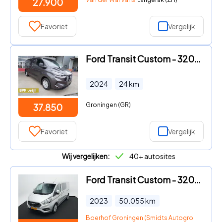
27.900
Favoriet
Vergelijk
Ford Transit Custom - 320L 2.0 TDCI 136PK L2H1 Trend Achterklep Schuifdeur L / R N
2024
24
km
Groningen (GR)
37.850
Favoriet
Vergelijk
Wij vergelijken:
40+ autosites
Ford Transit Custom - 320 2.0 TDCI 130pk L2H1 Limited DC | Camera | Leer | El. ver
2023
50.055
km
Boerhof Groningen (Smidts Autogroep)