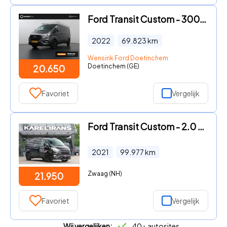
Ford Transit Custom - 300 2.0 TDCI L2H1 Trend
2022
69.823
km
Wensink Ford Doetinchem
Doetinchem (GE)
20.650
Favoriet
Vergelijk
Ford Transit Custom - 2.0 TDCI 130 | Aut. | KAR-edition | Inrichting | Cruise | Ai
2021
99.977
km
Zwaag (NH)
21.950
Favoriet
Vergelijk
Wij vergelijken:
40+ autosites