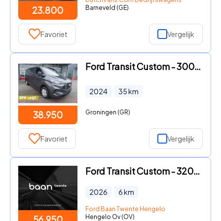
Barneveld (GE)
23.800
Favoriet
Vergelijk
Ford Transit Custom - 300L 2.0 TDCI 136PK L2H1 Trend Nr. V020 | Airco | Cruise | C
2024
35
km
Groningen (GR)
38.950
Favoriet
Vergelijk
Ford Transit Custom - 320 2.0 TDCI 170 PK AUT L2H1 Sport Dubbel Cabine | Incl. BPM
2026
6
km
Ford Baan Twente Hengelo
Hengelo Ov (OV)
56.950