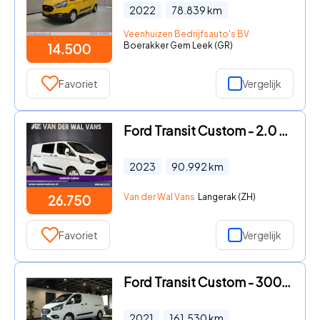
2022
78.839
km
Veenhuizen Bedrijfsauto's BV
Boerakker Gem Leek (GR)
14.500
Favoriet
Vergelijk
Ford Transit Custom - 2.0 TDCI 131pk L2H1 Dubbele Cabine Euro6 Airco | 6-Zits | Cr
2023
90.992
km
Van der Wal Vans
Langerak (ZH)
26.750
Favoriet
Vergelijk
Ford Transit Custom - 300 2.0 TDCI L2H1 Limited | Camera | 2x Schuifdeur | Cruise
2021
161.530
km