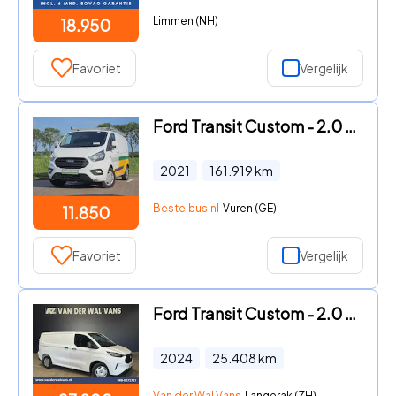
Limmen (NH)
18.950
Favoriet
Vergelijk
Ford Transit Custom - 2.0 L2 Navi Euro6 NAP
2021
161.919
km
Bestelbus.nl
Vuren (GE)
11.850
Favoriet
Vergelijk
Ford Transit Custom - 2.0 TDCI 111pk L1H1 Euro6 Airco | Camera | LED | Apple Carpl
2024
25.408
km
Van der Wal Vans
Langerak (ZH)