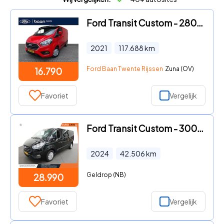
Ford Transit Custom - 280 L1H1 2.0 TDCI 105pk Trend | Race Red | Trekhaak | Bijrij
2021
117.688
km
Ford Baan Twente Rijssen
Zuna (OV)
16.790
Favoriet
Vergelijk
Ford Transit Custom - 300 2.0 TDCI L2H1 Trend Automaat Airco Navigatie Cruisecontr
2024
42.506
km
Geldrop (NB)
28.990
Favoriet
Vergelijk