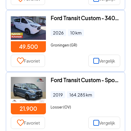
Ford Transit Custom - 340L 2.5 PHEV 233PK L2H1 Trend 9 Persoons PHEV Automaat Nr.
2026
10
km
Groningen (GR)
49.500
Favoriet
Vergelijk
Ford Transit Custom - Sport 2.0 TDCI 185PK Lang Dubbelcabine/ 2x schuifdeur / LED
2019
164.285
km
Losser (OV)
21.900
Favoriet
Vergelijk