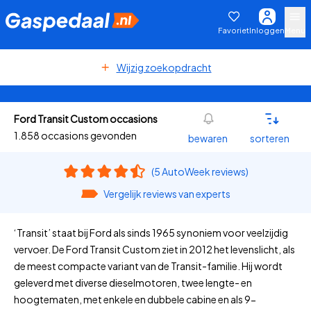
Favoriet
Inloggen
Menu
Wijzig zoekopdracht
Ford Transit Custom occasions
1.858 occasions gevonden
bewaren
sorteren
(5 AutoWeek reviews)
Vergelijk reviews van experts
‘Transit’ staat bij Ford als sinds 1965 synoniem voor veelzijdig
vervoer. De Ford Transit Custom ziet in 2012 het levenslicht, als
de meest compacte variant van de Transit-familie. Hij wordt
geleverd met diverse dieselmotoren, twee lengte- en
hoogtematen, met enkele en dubbele cabine en als 9-