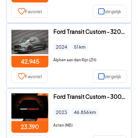
Favoriet
Vergelijk
Ford Transit Custom - 320 2.0 TDCI L2H1 Limited 170PK JB- EDITION / DRIVER ASSISTA
2024
51
km
Alphen aan den Rijn (ZH)
42.945
Favoriet
Vergelijk
Ford Transit Custom - 300 2.0 TDCI L2H1 Trend Navigatie Parkeersensoren Camera
2023
46.856
km
Asten (NB)
23.390