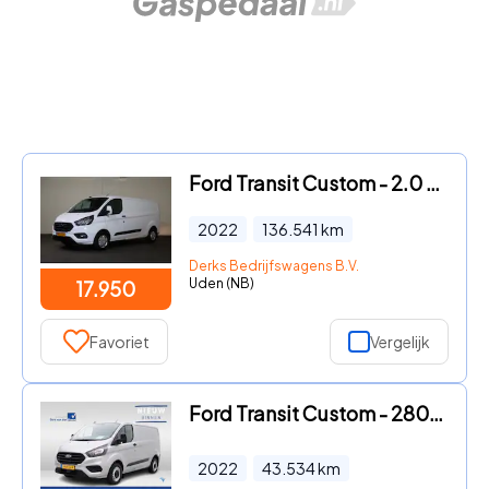
Ford Transit Custom - 2.0 TDCI 170pk L2 H1 Airco Camera Trekhaak
2022
136.541
km
Derks Bedrijfswagens B.V.
Uden (NB)
17.950
Favoriet
Vergelijk
Ford Transit Custom - 280 2.0 TDCI L1H1 Ambiente | Zijschuifdeur rechts | Tussensc
2022
43.534
km