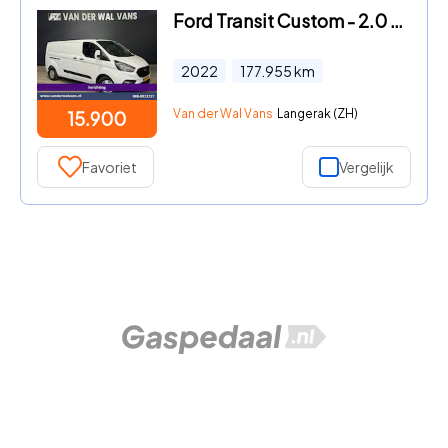
Ford Transit Custom - 2.0 TDCI 130pk L2H1 inrichting Euro6 Airco | Camera | Apple
2022
177.955
km
Van der Wal Vans
Langerak (ZH)
15.900
Favoriet
Vergelijk