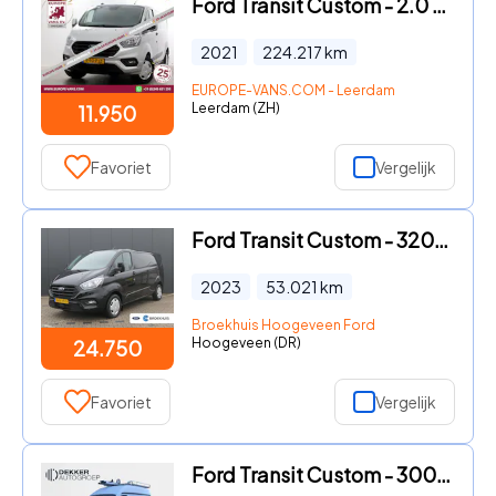
Ford Transit Custom - 2.0 TDCI 130pk L2H1 Trend Airco/Navi/Achterklep 10-2021
2021
224.217
km
EUROPE-VANS.COM - Leerdam
Leerdam (ZH)
11.950
Favoriet
Vergelijk
Ford Transit Custom - 320 2.0 TDCI 130pk L2H1 Trend | Automaat | Navigatie | Cruis
2023
53.021
km
Broekhuis Hoogeveen Ford
Hoogeveen (DR)
24.750
Favoriet
Vergelijk
Ford Transit Custom - 300 2.0 TDCI 130 pk L1H2 Trend Store Van Laadruimte inrichti