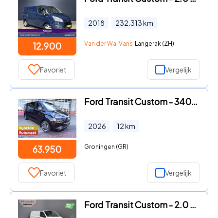
2018
232.313
km
Van der Wal Vans
Langerak (ZH)
12.900
Favoriet
Vergelijk
Ford Transit Custom - 340L 2.5 PHEV 233PK L2H1 Titanium X 8 Persoons PHEV Automaat
2026
12
km
Groningen (GR)
63.950
Favoriet
Vergelijk
Ford Transit Custom - 2.0 TDCI L2 Trend LED/ Carplay/ Camera/ Climate/ PDC/ Cruise