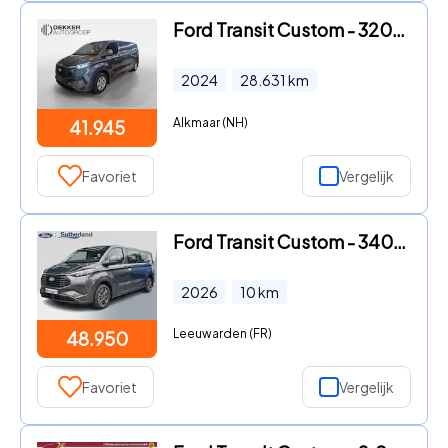
Ford Transit Custom - 320 2.0 TDCI L2H1 Limited Dubbele Cabine Dubbele Cabine
2024
28.631
km
Alkmaar (NH)
41.945
Favoriet
Vergelijk
Ford Transit Custom - 340 2.5 PHEV L2H1 Limited | 233pk | 9-persoons | Zuid | Dubb
2026
10
km
Leeuwarden (FR)
48.950
Favoriet
Vergelijk