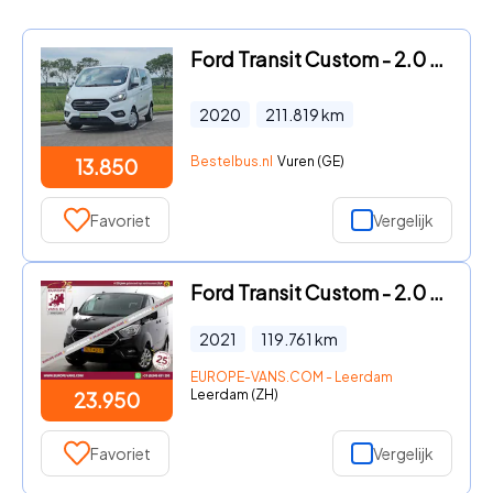
Ford Transit Custom - 2.0 L1 Dubbele Cabine AC
2020
211.819
km
Bestelbus.nl
Vuren (GE)
13.850
Favoriet
Vergelijk
Ford Transit Custom - 2.0 TDCI 130pk L1H1 Automaat D.C. Limited Airco/Navi/2x Schu
2021
119.761
km
EUROPE-VANS.COM - Leerdam
Leerdam (ZH)
23.950
Favoriet
Vergelijk