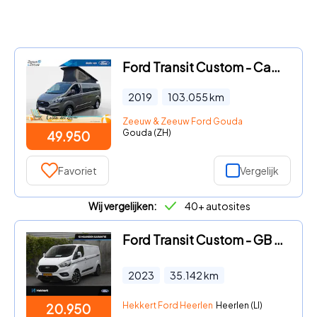
Ford Transit Custom - Camper 2.0 TDCI L2H1 Limited | Distributie is vervangen | Ca
2019
103.055
km
Zeeuw & Zeeuw Ford Gouda
Gouda (ZH)
49.950
Favoriet
Vergelijk
Wij vergelijken:
40+ autosites
Ford Transit Custom - GB Trend 300 L2H1 2.0 TDCi 105PK PDC + CAMERA | CRUISE CONTR
2023
35.142
km
Hekkert Ford Heerlen
Heerlen (LI)
20.950