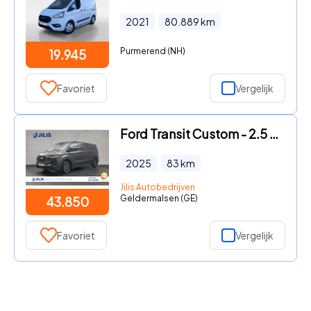
2021
80.889
km
Purmerend (NH)
19.945
Favoriet
Vergelijk
Ford Transit Custom - 2.5 PHEV L2H1 Limited | 2-zitplaatsen rechtsvoor | Camera
2025
83
km
Jilis Autobedrijven
Geldermalsen (GE)
43.850
Favoriet
Vergelijk