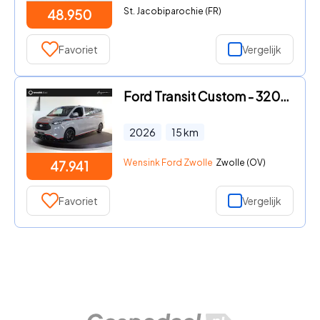
St. Jacobiparochie (FR)
48.950
Favoriet
Vergelijk
Ford Transit Custom - 320 2.5 PHEV L2H1 Grey Platinum DC Dubbele Cabine Grey Plati
2026
15
km
Wensink Ford Zwolle
Zwolle (OV)
47.941
Favoriet
Vergelijk