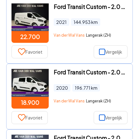
Ford Transit Custom - 2.0 TDCI 131pk Automaat L2H1 Euro6 Airco | Xenon | Camera |
2021
144.953
km
Van der Wal Vans
Langerak (ZH)
22.700
Favoriet
Vergelijk
Ford Transit Custom - 2.0 TDCI 131pk Automaat L2H1 Dubbele Cabine Euro6 Airco | Xe
2020
196.771
km
Van der Wal Vans
Langerak (ZH)
18.900
Favoriet
Vergelijk
Ford Transit Custom - 2.0 TDCI 131pk Automaat L1H1 Euro6 Airco | Camera | Navigati