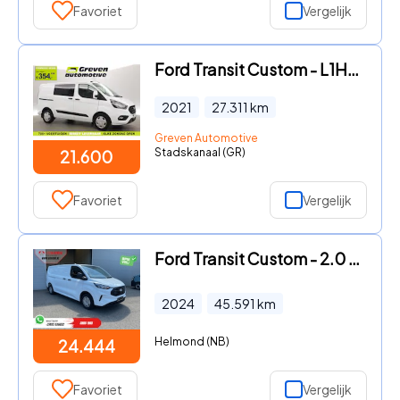
Favoriet
Vergelijk
Ford Transit Custom - L1H1 PHEV | Airco | Cruise | 3 Zits | Camera | Carplay | Par
2021
27.311
km
Greven Automotive
Stadskanaal (GR)
21.600
Favoriet
Vergelijk
Ford Transit Custom - 2.0 TDCI L2 Trend Carplay/ Camera/ Climate/ PDC/ Cruise/ DAB
2024
45.591
km
Helmond (NB)
24.444
Favoriet
Vergelijk