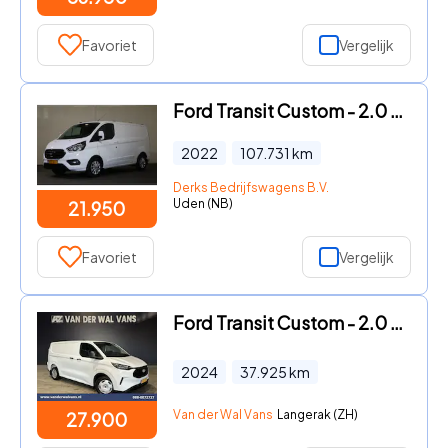
Favoriet
Vergelijk
Ford Transit Custom - 2.0 TDCI 130pk L1 H1 Limited Automaat
2022
107.731
km
Derks Bedrijfswagens B.V.
Uden (NB)
21.950
Favoriet
Vergelijk
Ford Transit Custom - 2.0 TDCI 111pk L1H1 Euro6 Airco | Camera | Apple Carplay | L
2024
37.925
km
Van der Wal Vans
Langerak (ZH)
27.900