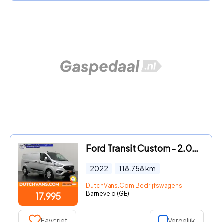
Ford Transit Custom - 2.0TDCi 130PK Lang | Werkplaatinrichting | Navigatie | Camer
2022
118.758
km
DutchVans.Com Bedrijfswagens
Barneveld (GE)
17.995
Favoriet
Vergelijk