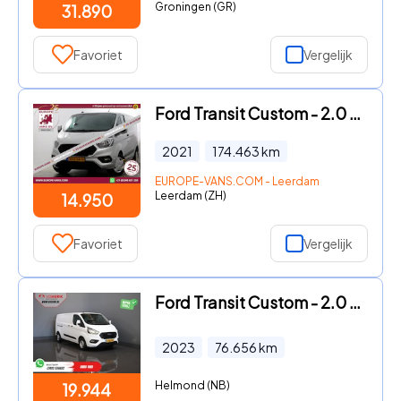
Groningen (GR)
31.890
Favoriet
Vergelijk
Ford Transit Custom - 2.0 TDCI 130pk L1H1 Automaat Trend Airco/Navi 06-2021
2021
174.463
km
EUROPE-VANS.COM - Leerdam
Leerdam (ZH)
14.950
Favoriet
Vergelijk
Ford Transit Custom - 2.0 TDCI L2 130 pk Trend 2.8t Trekverm./ Cruise/ PDC V+A/ DA
2023
76.656
km
Helmond (NB)
19.944