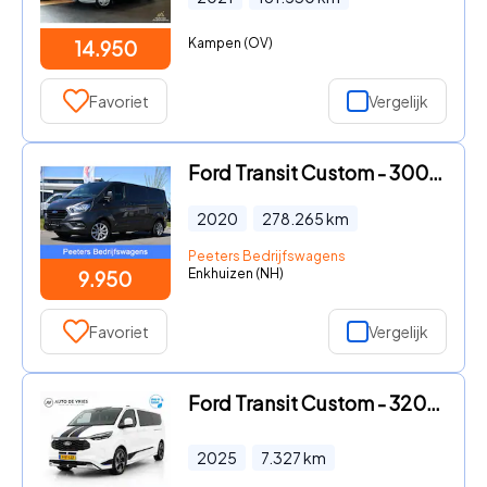
Kampen (OV)
14.950
Favoriet
Vergelijk
Ford Transit Custom - 300 2.0 TDCI L2H1 Limited Camera, Cruise, Carplay, 2 x Schui
2020
278.265
km
Peeters Bedrijfswagens
Enkhuizen (NH)
9.950
Favoriet
Vergelijk
Ford Transit Custom - 320 2.5 PHEV L2H1 DC Sport | Full LED | Assist pakket | Wint
2025
7.327
km