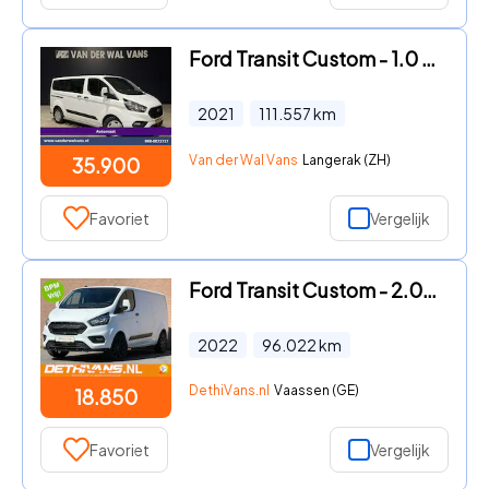
Ford Transit Custom - 1.0 EcoBoost Hybride Automaat L1H1 9 Persoons Personenbus Eu
2021
111.557
km
Van der Wal Vans
Langerak (ZH)
35.900
Favoriet
Vergelijk
Ford Transit Custom - 2.0TDCI 130PK Lang Raptor Edition / Euro6
2022
96.022
km
DethiVans.nl
Vaassen (GE)
18.850
Favoriet
Vergelijk