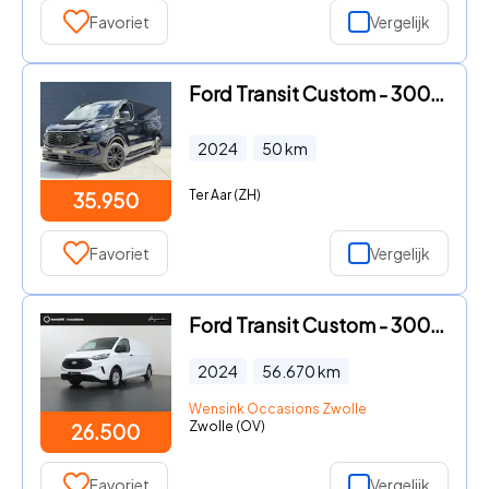
Favoriet
Vergelijk
Ford Transit Custom - 300 2.0 TDCI L2H1 Trend Navi | Camera | Adaptieve Cruise
2024
50
km
Ter Aar (ZH)
35.950
Favoriet
Vergelijk
Ford Transit Custom - 300 | 2.0 TDCI | L2 H1 | TREND | CLIMATE CONTROL | CARPLAY/A
2024
56.670
km
Wensink Occasions Zwolle
Zwolle (OV)
26.500
Favoriet
Vergelijk