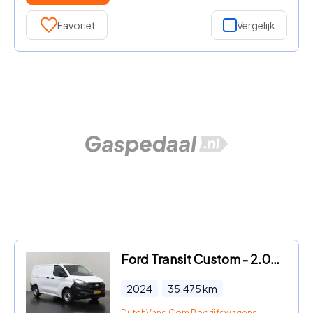
Favoriet
Vergelijk
Ford Transit Custom - 2.0TDCi 136PK Business | Digital Cockpit | Multimedia | Airc
2024
35.475
km
DutchVans.Com Bedrijfswagens