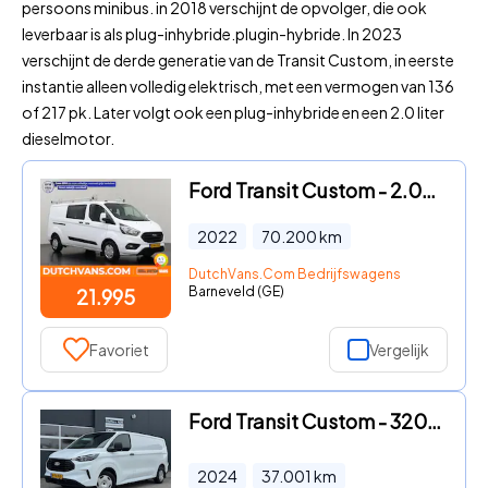
persoons minibus. in 2018 verschijnt de opvolger, die ook
leverbaar is als plug-inhybride.plugin-hybride. In 2023
verschijnt de derde generatie van de Transit Custom, in eerste
instantie alleen volledig elektrisch, met een vermogen van 136
of 217 pk. Later volgt ook een plug-inhybride en een 2.0 liter
dieselmotor.
Ford Transit Custom - 2.0TDCi 130PK Lang Dubbele Cabine | Standkachel | Imperiaal
2022
70.200
km
DutchVans.Com Bedrijfswagens
Barneveld (GE)
21.995
Favoriet
Vergelijk
Ford Transit Custom - 320 2.0 TDCI L2H1 Trend 136pk | Navi | Carplay | BLIS | Came
2024
37.001
km