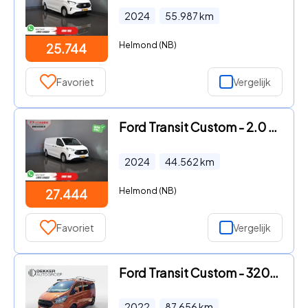
2024
55.987
km
Helmond (NB)
25.744
Favoriet
Vergelijk
Ford Transit Custom - 2.0 TDCI 136 pk L2 Trend LED/ Carplay/ Camera/ Climate/ PDC/
2024
44.562
km
Helmond (NB)
27.444
Favoriet
Vergelijk
Ford Transit Custom - 320 2.0 TDCI L2H1 Limited Trekhaak
2022
87.656
km