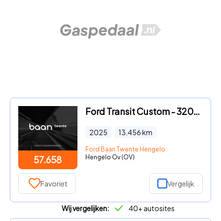
Ford Transit Custom - 320 2.5 PHEV L2H1 Sport
2025
13.456
km
Ford Baan Twente Hengelo
Hengelo Ov (OV)
57.658
Favoriet
Vergelijk
Wij vergelijken:
40+ autosites