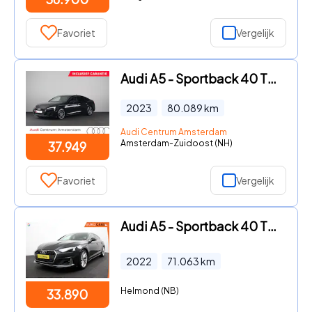
Favoriet
Vergelijk
Audi A5 - Sportback 40 TFSI S edition 204pk | Ambient lighting | Matri
2023
80.089
km
Audi Centrum Amsterdam
Amsterdam-Zuidoost (NH)
37.949
Favoriet
Vergelijk
Audi A5 - Sportback 40 TFSI Prestige Plus Automaat Navigatie Apple Car
2022
71.063
km
Helmond (NB)
33.890