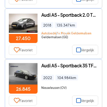
Audi A5 - Sportback 2.0 TFSI MHEV quattro Sport S-line Edition | VIRTU
2018
135.347
km
Autobedrijf v. Mourik Geldermalsen
Geldermalsen (GE)
27.450
Favoriet
Vergelijk
Audi A5 - Sportback 35 TFSI Pro Line Automaat - Carplay, Cruise, Clima
2022
104.984
km
Nieuwleusen (OV)
26.845
Favoriet
Vergelijk