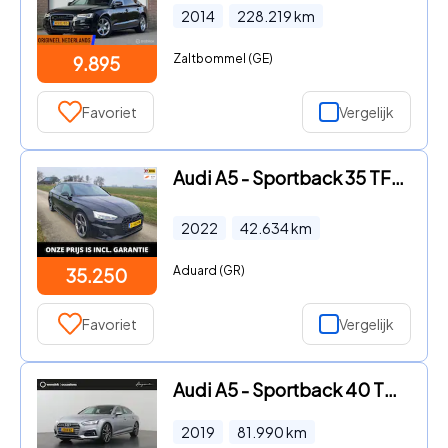
2014
228.219
km
Zaltbommel (GE)
9.895
Favoriet
Vergelijk
Audi A5 - Sportback 35 TFSI S line 42.634km camera electr achterklep 2
2022
42.634
km
Aduard (GR)
35.250
Favoriet
Vergelijk
Audi A5 - Sportback 40 TFSI Launch edition Sport | Sportstoelen | Navi
2019
81.990
km