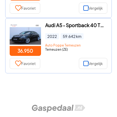
Favoriet
Vergelijk
Audi A5 - Sportback 40 TFSI S edition 204pk S Tronic
2022
59.642
km
Auto Poppe Terneuzen
Terneuzen (ZE)
36.950
Favoriet
Vergelijk