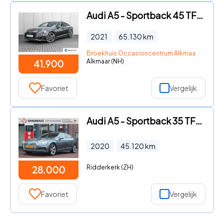
Audi A5 - Sportback 45 TFSI quattro S edition 265pk DSG/AUTO | Panoram
2021
65.130
km
Broekhuis Occasioncentrum Alkmaar
Alkmaar (NH)
41.900
Favoriet
Vergelijk
Audi A5 - Sportback 35 TFSI Hybrid *S Edition* | Cruise & Climate Cont
2020
45.120
km
Ridderkerk (ZH)
28.000
Favoriet
Vergelijk