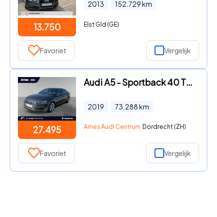
2013
152.729
km
Elst Gld (GE)
13.750
Favoriet
Vergelijk
Audi A5 - Sportback 40 TFSI 190pk Sport S-line Edition LED-koplampen |
2019
73.288
km
Ames Audi Centrum
Dordrecht (ZH)
27.495
Favoriet
Vergelijk