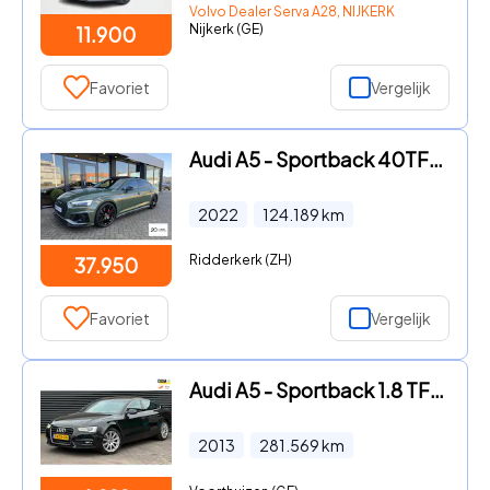
Volvo Dealer Serva A28, NIJKERK
Nijkerk (GE)
11.900
Favoriet
Vergelijk
Audi A5 - Sportback 40TFSI S line Competition plus I B&O I 360
2022
124.189
km
Ridderkerk (ZH)
37.950
Favoriet
Vergelijk
Audi A5 - Sportback 1.8 TFSI Edition | Navi | Clima | Cruise |
2013
281.569
km