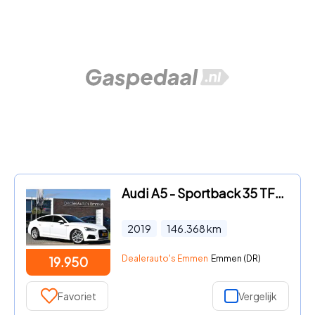
Audi A5 - Sportback 35 TFSI ECC LMV NAVI CRUISE
2019
146.368
km
Dealerauto's Emmen
Emmen (DR)
19.950
Favoriet
Vergelijk