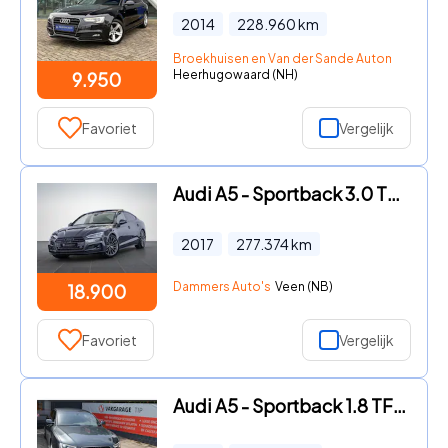
2014
228.960
km
Broekhuisen en Van der Sande Automotive B.V
Heerhugowaard (NH)
9.950
Favoriet
Vergelijk
Audi A5 - Sportback 3.0 TDI Quattro S-line Pano ACC Massage B&O Ambien
2017
277.374
km
Dammers Auto's
Veen (NB)
18.900
Favoriet
Vergelijk
Audi A5 - Sportback 1.8 TFSI S Edition