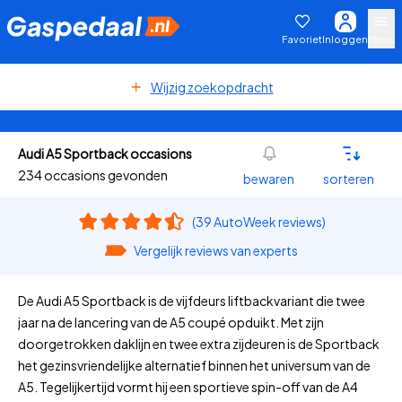
Favoriet
Inloggen
Menu
Wijzig zoekopdracht
Audi A5 Sportback occasions
234 occasions gevonden
bewaren
sorteren
(39 AutoWeek reviews)
Vergelijk reviews van experts
De Audi A5 Sportback is de vijfdeurs liftbackvariant die twee
jaar na de lancering van de A5 coupé opduikt. Met zijn
doorgetrokken daklijn en twee extra zijdeuren is de Sportback
het gezinsvriendelijke alternatief binnen het universum van de
A5. Tegelijkertijd vormt hij een sportieve spin-off van de A4