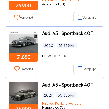
Broekhuis Amersfoort Ford
Amersfoort (UT)
36.900
Favoriet
Vergelijk
Audi A5 - Sportback 40 TFSi 190 Pk Automaat Launch edition Business |
2020
31.859
km
Leeuwarden (FR)
31.850
Favoriet
Vergelijk
Audi A5 - Sportback 40 TFSI S edition | LED Matrix | Stoelverwarming |
2021
80.858
km
Huiskes-Kokkeler Hengelo
Hengelo Ov (OV)
36.900