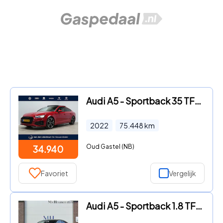
Audi A5 - Sportback 35 TFSI S edition Competition Panoramadak, B&O, Ma
2022
75.448
km
Oud Gastel (NB)
34.940
Favoriet
Vergelijk
Audi A5 - Sportback 1.8 TFSI S-Line Stoelverwarming Climate Cruise