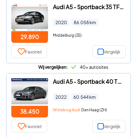
Audi A5 - Sportback 35 TFSI Sport S-line edition NL-Auto
2020
86.058
km
Middelburg (ZE)
29.890
Favoriet
Vergelijk
Wij vergelijken:
40+ autosites
Audi A5 - Sportback 40 TFSI 204PK quattro S edition | Matrix | Achteru
2022
60.544
km
Wittebrug Audi
Den Haag (ZH)
38.450
Favoriet
Vergelijk