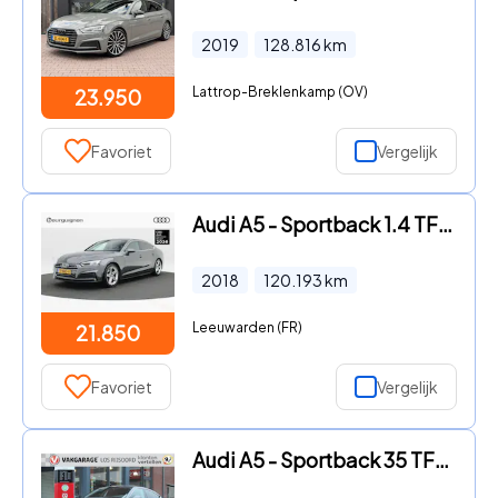
2019
128.816
km
Lattrop-Breklenkamp (OV)
23.950
Favoriet
Vergelijk
Audi A5 - Sportback 1.4 TFSi Sport S-line Edition 150 Pk Automaat | Sp
2018
120.193
km
Leeuwarden (FR)
21.850
Favoriet
Vergelijk
Audi A5 - Sportback 35 TFSI Hybrid *S Edition* | Cruise & Climate Cont