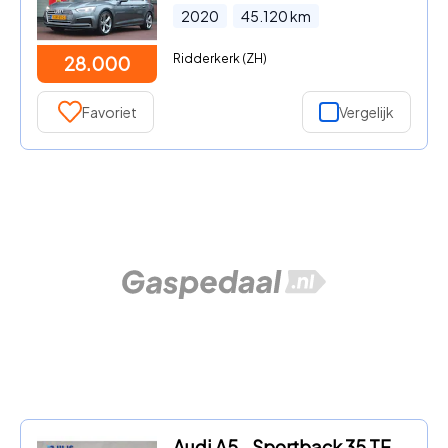
2020
45.120
km
Ridderkerk (ZH)
28.000
Favoriet
Vergelijk
Audi A5 - Sportback 35 TFSI Sport S-line | Origineel NL | Cruise contr