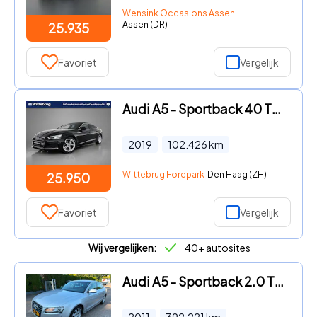
Wensink Occasions Assen
Assen (DR)
25.935
Favoriet
Vergelijk
Audi A5 - Sportback 40 TFSI Sport S-line Edition / Navigatie / Camera
2019
102.426
km
Wittebrug Forepark
Den Haag (ZH)
25.950
Favoriet
Vergelijk
Wij vergelijken:
40+ autosites
Audi A5 - Sportback 2.0 TDI 5-DRS Pro Line ECC NAVI
2011
392.221
km