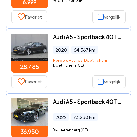
Voorthuizen (GE)
6.999
Favoriet
Vergelijk
Audi A5 - Sportback 40 TFSI Launch edition Sport / Facelift / Assitent
2020
64.367
km
Herwers Hyundai Doetinchem
Doetinchem (GE)
28.485
Favoriet
Vergelijk
Audi A5 - Sportback 40 TFSI quattro S-line Automaat
2022
73.230
km
's-Heerenberg (GE)
36.950