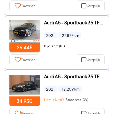
Favoriet
Vergelijk
Audi A5 - Sportback 35 TFSI Business Edition Automaat
2021
127.877
km
Mijdrecht (UT)
26.445
Favoriet
Vergelijk
Audi A5 - Sportback 35 TFSI S-edition Competition | Panoramadak
2021
112.209
km
Hentra Auto's
Staphorst (OV)
34.950
Favoriet
Vergelijk