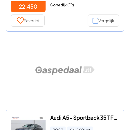
Gorredijk (FR)
22.450
Favoriet
Vergelijk
Audi A5 - Sportback 35 TFSI S edition Competition 150pk S-Tronic