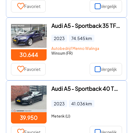
Favoriet
Vergelijk
Audi A5 - Sportback 35 TFSI Pro Line|Automaat|Cruise|Apple carplay/and
2023
74.545
km
Autobedrijf Menno Walinga
Winsum (FR)
30.644
Favoriet
Vergelijk
Audi A5 - Sportback 40 TFSI quattro S edition AchteruitrijCam./Adapt.C
2023
41.036
km
Meterik (LI)
39.950
Favoriet
Vergelijk