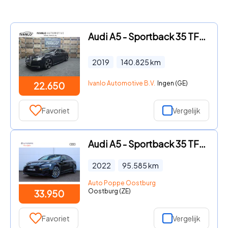
Audi A5 - Sportback 35 TFSI Sport S-line edition 3x S Line Navi Keyles
2019
140.825
km
Ivanlo Automotive B.V.
Ingen (GE)
22.650
Favoriet
Vergelijk
Audi A5 - Sportback 35 TFSI S edition Competition 150pk S Tronic
2022
95.585
km
Auto Poppe Oostburg
Oostburg (ZE)
33.950
Favoriet
Vergelijk