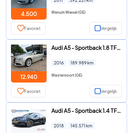
Wenum Wiesel (GE)
4.500
Favoriet
Vergelijk
Audi A5 - Sportback 1.8 TFSI S-Line Sport, Automaat, Navi, Bluetooth,
2016
189.989
km
Westervoort (GE)
12.940
Favoriet
Vergelijk
Audi A5 - Sportback 1.4 TFSI Sport S-line Edition | Incl. 12 maanden g
2018
145.571
km