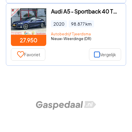
Audi A5 - Sportback 40 TFSI S edition | Trekhaak Wegklapbaar | Adaptie
2020
98.877
km
Autobedrijf Tjeerdsma
Nieuw-Weerdinge (DR)
27.950
Favoriet
Vergelijk