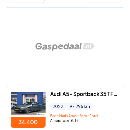
Audi A5 - Sportback 35 TFSI S edition Competition | Apple Carplay/Andr
2022
97.295
km
Broekhuis Amersfoort Ford
Amersfoort (UT)
34.400