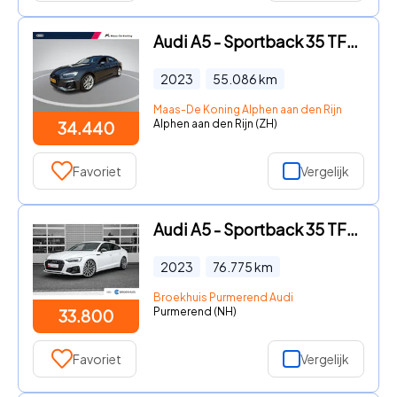
Audi A5 - Sportback 35 TFSI 150PK S edition · Apple/Android Car Play ·
2023
55.086
km
Maas-De Koning Alphen aan den Rijn
Alphen aan den Rijn (ZH)
34.440
Favoriet
Vergelijk
Audi A5 - Sportback 35 TFSI S edition
2023
76.775
km
Broekhuis Purmerend Audi
Purmerend (NH)
33.800
Favoriet
Vergelijk