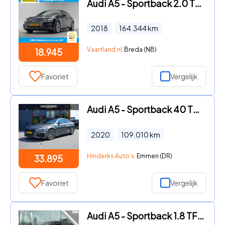
Audi A5 - Sportback 2.0 TFSI MHEV 190pk S-Line Aut. [ 2x S-line Full l
2018
164.344
km
Vaartland.nl
Breda (NB)
18.945
Favoriet
Vergelijk
Audi A5 - Sportback 40 TFSI Competition | 3X S-Line | Pano | Martix |
2020
109.010
km
Hinderks Auto's
Emmen (DR)
33.895
Favoriet
Vergelijk
Audi A5 - Sportback 1.8 TFSI Sport Edition 170pk Stoelverwarming / Nav