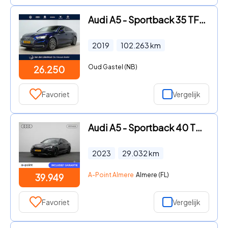
Audi A5 - Sportback 35 TFSI Sport S-line Ed. / B&O / 19"lm / Matrix-LE
2019
102.263
km
Oud Gastel (NB)
26.250
Favoriet
Vergelijk
Audi A5 - Sportback 40 TFSI S edition Competition 204PK | Ambient + |
2023
29.032
km
A-Point Almere
Almere (FL)
39.949
Favoriet
Vergelijk