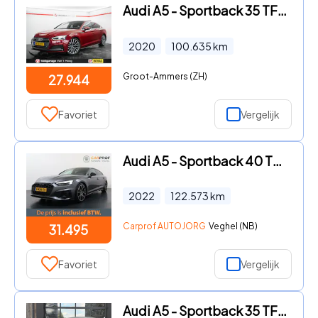
Audi A5 - Sportback 35 TFSI Sport S-line edition Panorama
2020
100.635
km
Groot-Ammers (ZH)
27.944
Favoriet
Vergelijk
Audi A5 - Sportback 40 TFSI S edition Trekhaak | NL Auto | S-Line | Ca
2022
122.573
km
Carprof AUTOJORG
Veghel (NB)
31.495
Favoriet
Vergelijk
Audi A5 - Sportback 35 TFSI Sport S-line edition | LED | Zwart optiek