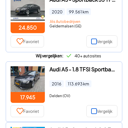
2020
99.561
km
Jilis Autobedrijven
Geldermalsen (GE)
24.850
Favoriet
Vergelijk
Wij vergelijken:
40+ autosites
Audi A5 - 1.8 TFSI Sportback ADRENALIN, Navi, Airco, AUTOMAAT
2016
113.693
km
Delden (OV)
17.945
Favoriet
Vergelijk