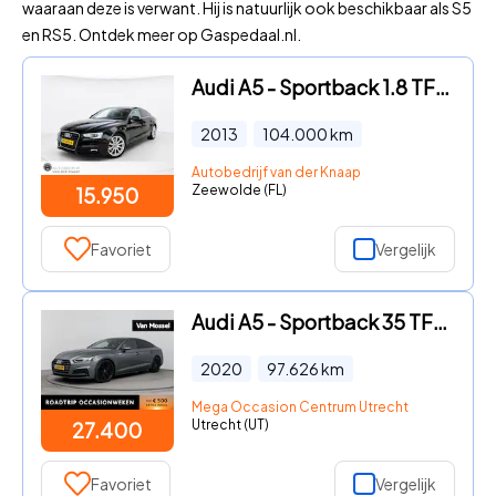
waaraan deze is verwant. Hij is natuurlijk ook beschikbaar als S5
en RS5. Ontdek meer op Gaspedaal.nl.
Audi A5 - Sportback 1.8 TFSI S Edition | Clima | Cruise | Multimedia/N
2013
104.000
km
Autobedrijf van der Knaap
Zeewolde (FL)
15.950
Favoriet
Vergelijk
Audi A5 - Sportback 35 TFSI Sport S-line edition | Navigatie | Climate
2020
97.626
km
Mega Occasion Centrum Utrecht
Utrecht (UT)
27.400
Favoriet
Vergelijk