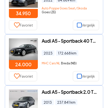
2022
64.669
km
Auto Poppe Goes Seat / Skoda
Goes (ZE)
34.950
Favoriet
Vergelijk
Audi A5 - Sportback 40 TFSI Advanced Edition | Navi | Clima |
2023
172.668
km
MHC Cars NL
Breda (NB)
24.000
Favoriet
Vergelijk
Audi A5 - Sportback 2.0 TFSI quattro S Edition | Cruise control | Airc
2013
237.841
km