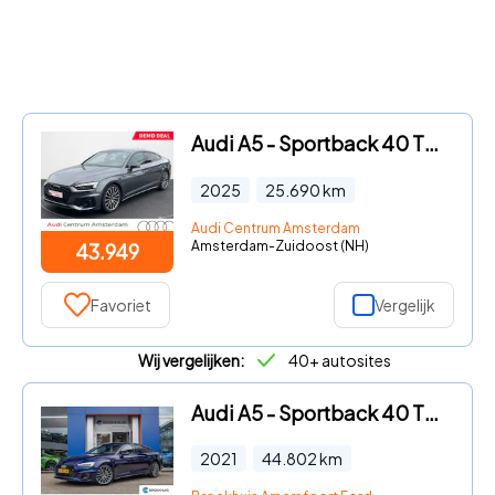
Audi A5 - Sportback 40 TFSI S edition Competition 204pk | Panoramadak
2025
25.690
km
Audi Centrum Amsterdam
Amsterdam-Zuidoost (NH)
43.949
Favoriet
Vergelijk
Wij vergelijken:
40+ autosites
Audi A5 - Sportback 40 TFSI S edition Competition | S Line | Digitaal
2021
44.802
km