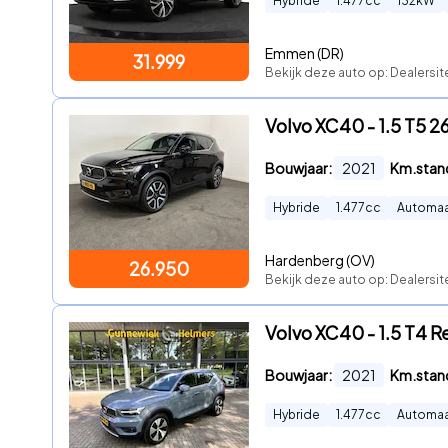
Hybride
1.477
cc
132
kW
Emmen (DR)
31.999
Bekijk deze auto op: Dealersit
Volvo XC40 - 1.5 T5 
Bouwjaar:
2021
Km.stan
Hybride
1.477
cc
Automa
Hardenberg (OV)
26.950
Bekijk deze auto op: Dealersit
Volvo XC40 - 1.5 T4 
Bouwjaar:
2021
Km.stan
Hybride
1.477
cc
Automa