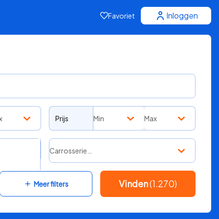
Inloggen
Favoriet
x
Prijs
Min
Max
Carrosserie…
Vinden
(1.270)
Meer filters