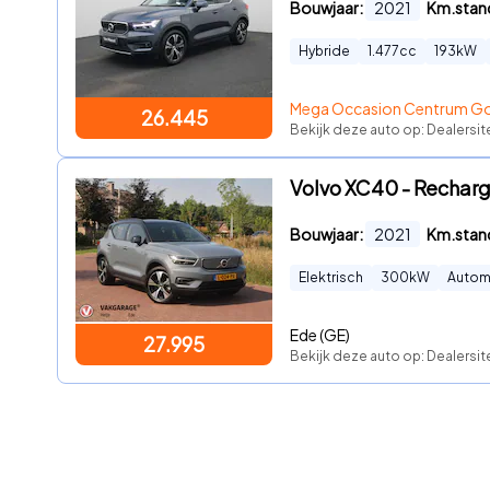
Bouwjaar:
2021
Km.stan
Hybride
1.477
cc
193
kW
Mega Occasion Centrum G
26.445
Bekijk deze auto op: Dealersit
Volvo XC40 - Recharg
Bouwjaar:
2021
Km.stan
Elektrisch
300
kW
Autom
Ede (GE)
27.995
Bekijk deze auto op: Dealersit