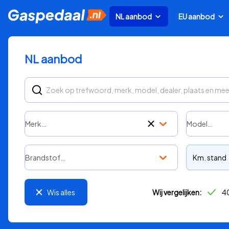
NL aanbod
EU aanbod
NL aanbod
Merk…
Model…
Brandstof…
Km. stand
Wis alles
Wij vergelijken:
40