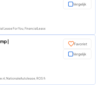
Vergelijk
al Lease For You, FinancialLease.nl, NationaleAutolease, ROS finance
mp |
Favoriet
Vergelijk
se.nl, NationaleAutolease, ROS finance