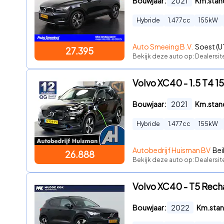
Bouwjaar:
2021
Km.stan
Hybride
1.477
cc
155
kW
Auto Smeeing B.V.
Soest (U
27.395
Bekijk deze auto op: Dealersi
Volvo XC40 - 1.5 T
Bouwjaar:
2021
Km.stan
Hybride
1.477
cc
155
kW
Autobedrijf Huisman BV
Bei
26.888
Bekijk deze auto op: Dealersit
Volvo XC40 - T5 Rech
Bouwjaar:
2022
Km.stan