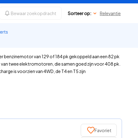
Bewaar zoekopdracht
Sorteer op:
Relevantie
perts
iter benzinemotor van 129 of 184 pk gekoppeld aan een 82 pk
n van twee elektromotoren, die samen goed zijn voor 408 pk.
harge is voorzien van 4WD, de T4 en T5 zijn
Favoriet