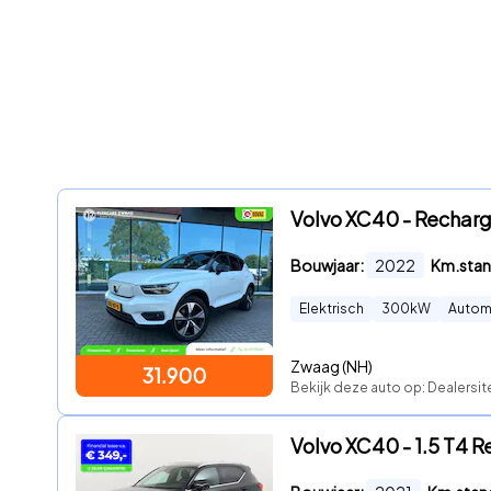
Volvo XC40 - Recharg
Bouwjaar:
2022
Km.stan
Elektrisch
300
kW
Autom
Zwaag (NH)
31.900
Bekijk deze auto op: Dealersit
Volvo XC40 - 1.5 T4 Re