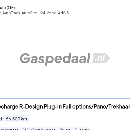
em (GE)
te, AutoTrack, AutoScout24, Volvo, ANWB
Recharge R-Design Plug-in Full options/Pano/Trekhaa
d:
66.509
km