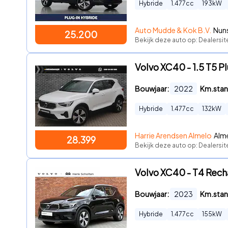
Hybride
1.477
cc
193
kW
Auto Mudde & Kok B.V.
Nuns
25.200
Bekijk deze auto op: Dealersi
Volvo XC40 - 1.5 T5 P
Bouwjaar:
2022
Km.stan
Hybride
1.477
cc
132
kW
Harrie Arendsen Almelo
Alme
28.399
Bekijk deze auto op: Dealersit
Volvo XC40 - T4 Recha
Bouwjaar:
2023
Km.stan
Hybride
1.477
cc
155
kW