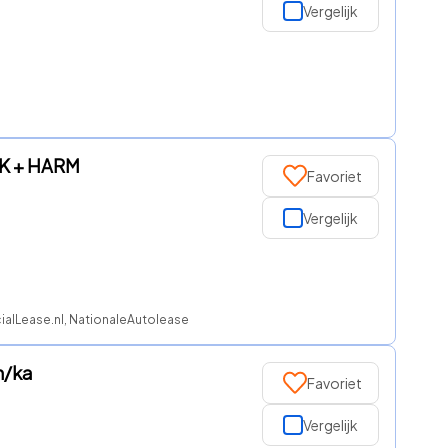
Vergelijk
AK + HARM
Favoriet
Vergelijk
cialLease.nl, NationaleAutolease, Regeljelease, ROS finance
n/ka
Favoriet
Vergelijk