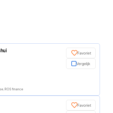
hui
Favoriet
Vergelijk
ase, ROS finance
Favoriet