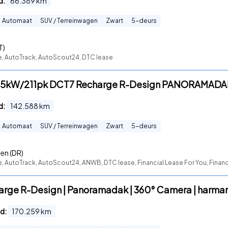
d:
66.389
km
Automaat
SUV / Terreinwagen
Zwart
5
-deurs
T)
te, AutoTrack, AutoScout24, DTC lease
4 155kW/211pk DCT7 Recharge R-Design PANORAMAD
d:
142.588
km
Automaat
SUV / Terreinwagen
Zwart
5
-deurs
len (DR)
e, AutoTrack, AutoScout24, ANWB, DTC lease, Financial Lease For You, Finan
arge R-Design | Panoramadak | 360° Camera | harma
d:
170.259
km