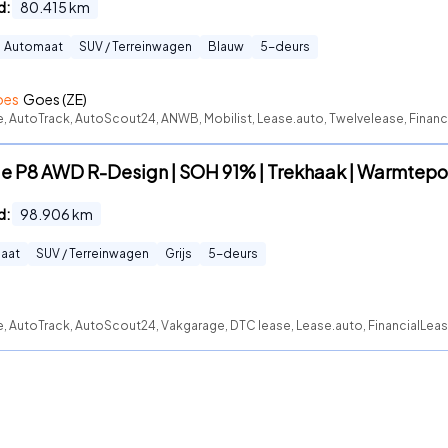
d:
80.415
km
Automaat
SUV / Terreinwagen
Blauw
5
-deurs
oes
Goes (ZE)
e, AutoTrack, AutoScout24, ANWB, Mobilist, Lease.auto, Twelvelease, Financi
e P8 AWD R-Design | SOH 91% | Trekhaak | Warmtepo
d:
98.906
km
aat
SUV / Terreinwagen
Grijs
5
-deurs
e, AutoTrack, AutoScout24, Vakgarage, DTC lease, Lease.auto, FinancialLea