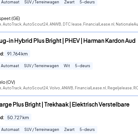
Automaat
SUV / Terreinwagen
Zwart
5
-deurs
peet (GE)
te, AutoTrack, AutoScout24, ANWB, DTC lease, FinancialLease.nl, NationaleA
lug-in Hybrid Plus Bright | PHEV | Harman Kardon Aud
d:
91.764
km
Automaat
SUV / Terreinwagen
Wit
5
-deurs
lo (OV)
e, AutoTrack, AutoScout24, Volvo, ANWB, FinancialLease.nl, Regeljelease, R
rge Plus Bright | Trekhaak | Elektrisch Verstelbare
d:
50.727
km
Automaat
SUV / Terreinwagen
Zwart
5
-deurs