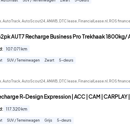
Automaat
SUV / Terreinwagen
Zwart
5
-deurs
e, AutoTrack, AutoScout24, ANWB, DTC lease, FinancialLease.nl, ROS financ
262pk AUT7 Recharge Business Pro Trekhaak 1800kg/
d:
107.071
km
at
SUV / Terreinwagen
Zwart
5
-deurs
e, AutoTrack, AutoScout24, ANWB, DTC lease, FinancialLease.nl, ROS financ
Recharge R-Design Expression | ACC | CAM | CARPLAY |
d:
117.320
km
at
SUV / Terreinwagen
Grijs
5
-deurs