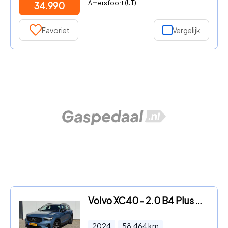
Amersfoort (UT)
34.990
Favoriet
Vergelijk
Volvo XC40 - 2.0 B4 Plus Dark|blis|el.bed.st|sto/stu.verw|Pas V/A|trekh.
2024
58.464
km