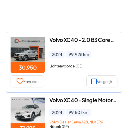
Volvo XC40 - 2.0 B3 Core / Stoel & Stuurverwarming / Trekhaak Elektrisch
2024
99.928
km
Lichtenvoorde (GE)
30.950
Favoriet
Vergelijk
Volvo XC40 - Single Motor Essential 69 kWh | Parkeercamera | Cruise contr
2024
99.501
km
Volvo Dealer Serva A28, NIJKERK
Nijkerk (GE)