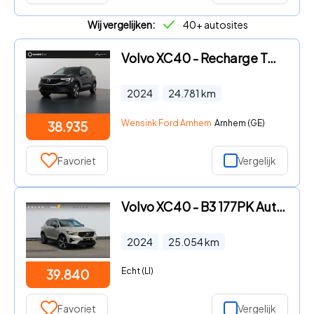
Wij vergelijken:
40+ autosites
Volvo XC40 - Recharge Twin Plus 78 kWh | Navigatie | Stoel/Stuurwielverwa
2024
24.781
km
Wensink Ford Arnhem
Arnhem (GE)
38.935
Favoriet
Vergelijk
Volvo XC40 - B3 177PK Automaat Plus Dark Google infotainment / Draadloos
2024
25.054
km
Echt (LI)
39.840
Favoriet
Vergelijk