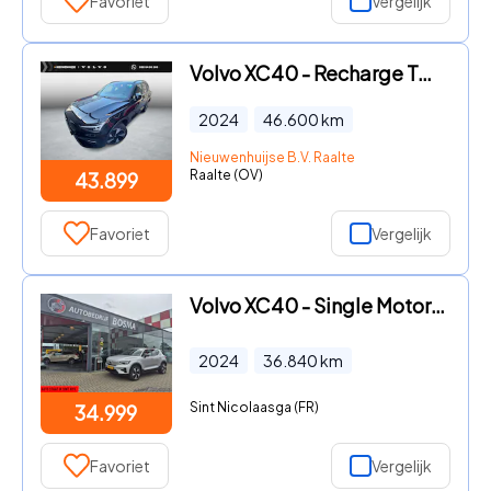
Favoriet
Vergelijk
Volvo XC40 - Recharge Twin Plus 82 kWh | Trekhaak | Extra Getint Glas | S
2024
46.600
km
Nieuwenhuijse B.V. Raalte
Raalte (OV)
43.899
Favoriet
Vergelijk
Volvo XC40 - Single Motor Core 69 kWh
2024
36.840
km
Sint Nicolaasga (FR)
34.999
Favoriet
Vergelijk