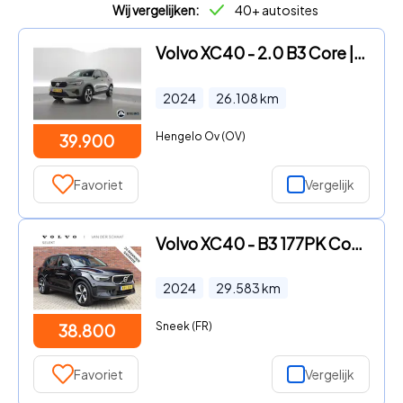
Wij vergelijken:
40+ autosites
Volvo XC40 - 2.0 B3 Core | 360 camera | Stoelverwarming | Stuurverwarming
2024
26.108
km
Hengelo Ov (OV)
39.900
Favoriet
Vergelijk
Volvo XC40 - B3 177PK Core | Leder |
2024
29.583
km
Sneek (FR)
38.800
Favoriet
Vergelijk