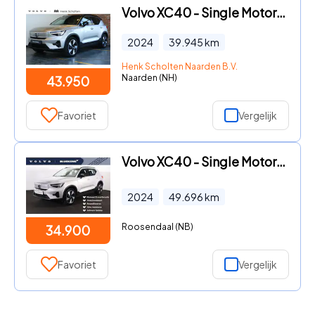
Volvo XC40 - Single Motor Extended Range Ultimate 82 kWh | 97% SOH | Semi
2024
39.945
km
Henk Scholten Naarden B.V.
Naarden (NH)
43.950
Favoriet
Vergelijk
Volvo XC40 - Single Motor Essential 69 kWh - Climate Control - Parkeersen
2024
49.696
km
Roosendaal (NB)
34.900
Favoriet
Vergelijk