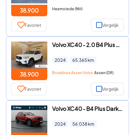
Heemstede (NH)
38.900
Favoriet
Vergelijk
Volvo XC40 - 2.0 B4 Plus Dark | BLIS | Carplay | Keyless start / entry |
2024
65.365
km
Broekhuis Assen Volvo
Assen (DR)
38.900
Favoriet
Vergelijk
Volvo XC40 - B4 Plus Dark 200pk Harman Kardon | Camera | Stoel-/stuurverw
2024
56.038
km