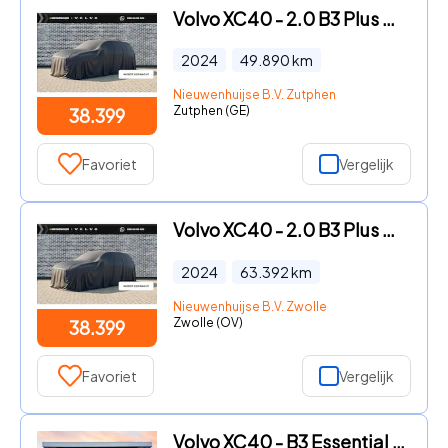
Volvo XC40 - 2.0 B3 Plus Dark | Adaptieve Cruise Control | Parkeercamera
2024
49.890
km
Nieuwenhuijse B.V. Zutphen
Zutphen (GE)
38.399
Favoriet
Vergelijk
Volvo XC40 - 2.0 B3 Plus Dark | Adaptieve Cruise Control | Parkeercamera
2024
63.392
km
Nieuwenhuijse B.V. Zwolle
Zwolle (OV)
38.399
Favoriet
Vergelijk
Volvo XC40 - B3 Essential | 17" | Google | Adaptieve Cruise | BLIS | Park