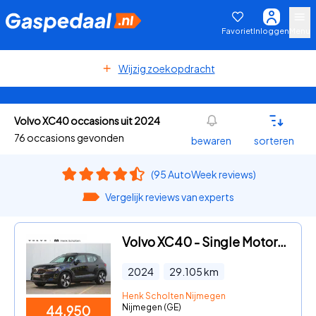
Favoriet
Inloggen
Menu
Wijzig zoekopdracht
Volvo XC40 occasions uit 2024
76 occasions gevonden
bewaren
sorteren
(95 AutoWeek reviews)
Vergelijk reviews van experts
Volvo XC40 - Single Motor Extended Range Ultimate 82 kWh | Adaptive Cruis
2024
29.105
km
Henk Scholten Nijmegen
Nijmegen (GE)
44.950