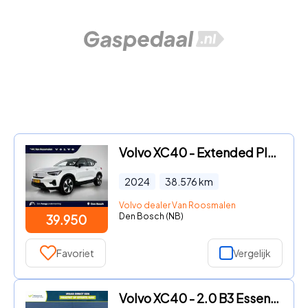
Volvo XC40 - Extended Plus | Camera | Keyless | Warmtepomp | Trekhaak |
2024
38.576
km
Volvo dealer Van Roosmalen
Den Bosch (NB)
39.950
Favoriet
Vergelijk
Volvo XC40 - 2.0 B3 Essential | Navigatie | Apple Carplay/Android Auto |