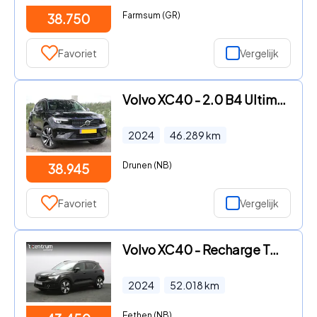
Farmsum (GR)
38.750
Favoriet
Vergelijk
Volvo XC40 - 2.0 B4 Ultimate Bright , Pano, Camera, Memory
2024
46.289
km
Drunen (NB)
38.945
Favoriet
Vergelijk
Volvo XC40 - Recharge Twin Ultimate 82 kWh 408 PK, Panoramadak, Harman/Ka
2024
52.018
km
Eethen (NB)