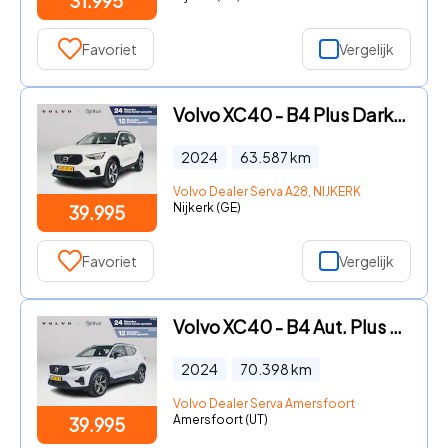
31.995
Favoriet
Vergelijk
Volvo XC40 - B4 Plus Dark | Parkeercamera | Harman Kardon | Stoel- en Stu
2024
63.587
km
Volvo Dealer Serva A28, NIJKERK
Nijkerk (GE)
39.995
Favoriet
Vergelijk
Volvo XC40 - B4 Aut. Plus Dark | Parkeercamera | Stoel- en Stuurverwarmin
2024
70.398
km
Volvo Dealer Serva Amersfoort
Amersfoort (UT)
39.995