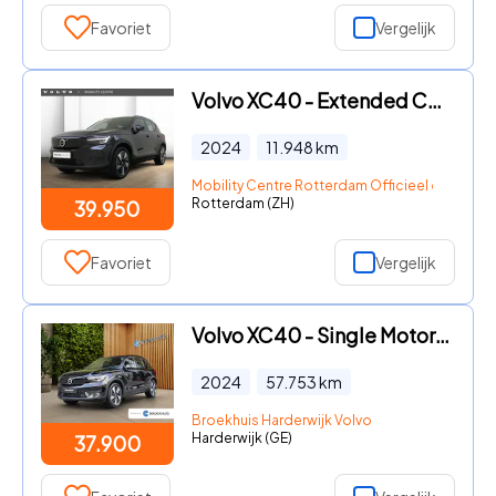
Favoriet
Vergelijk
Volvo XC40 - Extended Core 82kWh | All-Seasonbanden | 19” Velgen |
2024
11.948
km
Mobility Centre Rotterdam Officieel dealer Vo
Rotterdam (ZH)
39.950
Favoriet
Vergelijk
Volvo XC40 - Single Motor Essential 69 kWh | Camera | CarPlay | Draadloze
2024
57.753
km
Broekhuis Harderwijk Volvo
Harderwijk (GE)
37.900