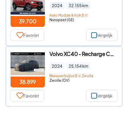
2024
32.155
km
Auto Mudde & Kok B.V.
Nunspeet (GE)
39.700
Favoriet
Vergelijk
Volvo XC40 - Recharge Core 70 kWh | Warmtepomp | Achteruitrijcamera | Par
2024
25.154
km
Nieuwenhuijse B.V. Zwolle
Zwolle (OV)
38.899
Favoriet
Vergelijk