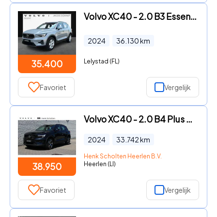
Volvo XC40 - 2.0 B3 Essential / Cruise control / Parkeersensoren / Apple
2024
36.130
km
Lelystad (FL)
35.400
Favoriet
Vergelijk
Volvo XC40 - 2.0 B4 Plus Dark | Achteropkomend verkeer waarschuwing | App
2024
33.742
km
Henk Scholten Heerlen B.V.
Heerlen (LI)
38.950
Favoriet
Vergelijk