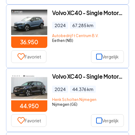
Volvo XC40 - Single Motor Extended Range Plus 82 kWh, SOH 91 %, Stoelverw
2024
67.285
km
Autobedrijf t Centrum B.V.
Eethen (NB)
36.950
Favoriet
Vergelijk
Volvo XC40 - Single Motor Extended Range Ultimate 82 kWh | Adaptive Cruis
2024
44.376
km
Henk Scholten Nijmegen
Nijmegen (GE)
44.950
Favoriet
Vergelijk