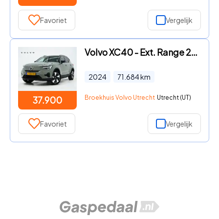
Favoriet
Vergelijk
Volvo XC40 - Ext. Range 252PK Plus 82kWh | Warmtepomp | Privacy glas | St
2024
71.684
km
Broekhuis Volvo Utrecht
Utrecht (UT)
37.900
Favoriet
Vergelijk