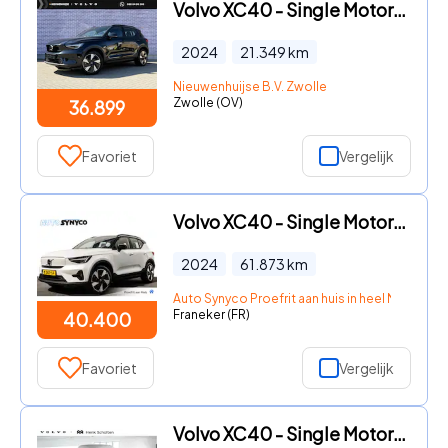
Volvo XC40 - Single Motor Core 69 kWh | Achteruitrijcamera | Parkeersenso
2024
21.349
km
Nieuwenhuijse B.V. Zwolle
Zwolle (OV)
36.899
Favoriet
Vergelijk
Volvo XC40 - Single Motor Extended Range Ultimate | 82 kWh SOH 95, 5% | P
2024
61.873
km
Auto Synyco Proefrit aan huis in heel Nederlan
Franeker (FR)
40.400
Favoriet
Vergelijk
Volvo XC40 - Single Motor Extended Range Plus 82 kWh | Achteropkomend ver