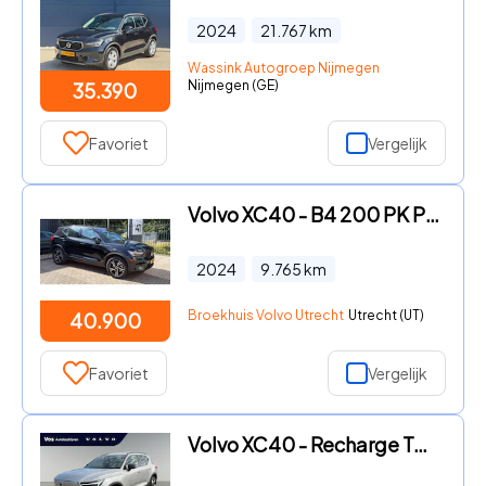
2024
21.767
km
Wassink Autogroep Nijmegen
Nijmegen (GE)
35.390
Favoriet
Vergelijk
Volvo XC40 - B4 200 PK Plus | All Seas | Pano-dak | Harman Kardon | Adapt
2024
9.765
km
Broekhuis Volvo Utrecht
Utrecht (UT)
40.900
Favoriet
Vergelijk
Volvo XC40 - Recharge Twin Ultimate 78 kWh | Full option | Wool blend int