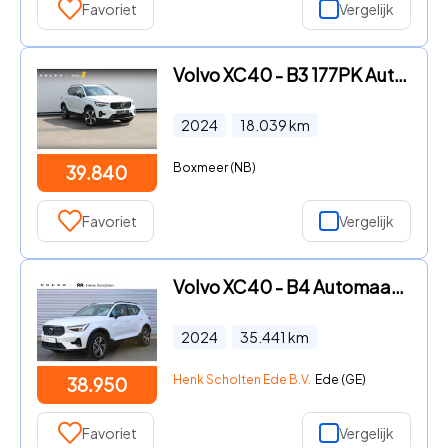
Favoriet
Vergelijk
Volvo XC40 - B3 177PK Automaat Plus Dark Google infotainment / Draadloos
2024
18.039
km
Boxmeer (NB)
39.840
Favoriet
Vergelijk
Volvo XC40 - B4 Automaat Mild Hybrid Plus Dark | Premium Audio By Harman
2024
35.441
km
Henk Scholten Ede B.V.
Ede (GE)
38.950
Favoriet
Vergelijk