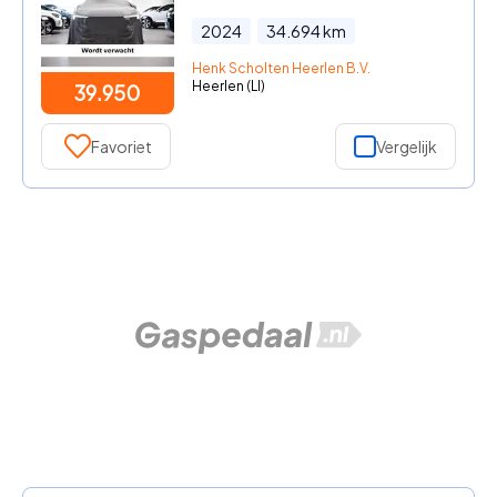
2024
34.694
km
Henk Scholten Heerlen B.V.
Heerlen (LI)
39.950
Favoriet
Vergelijk