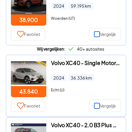
2024
59.195
km
Woerden (UT)
38.900
Favoriet
Vergelijk
Wij vergelijken:
40+ autosites
Volvo XC40 - Single Motor Extended Range Ultimate 82 kWh / Adaptieve crui
2024
36.336
km
Echt (LI)
43.840
Favoriet
Vergelijk
Volvo XC40 - 2.0 B3 Plus Dark | Harman/Kardon | Keyless | Camera | Stoel+