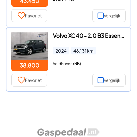
43.450
Favoriet
Vergelijk
Volvo XC40 - 2.0 B3 Essential Edition // DEALER ONDERHOUDEN // LEDER // S
2024
48.131
km
Veldhoven (NB)
38.800
Favoriet
Vergelijk