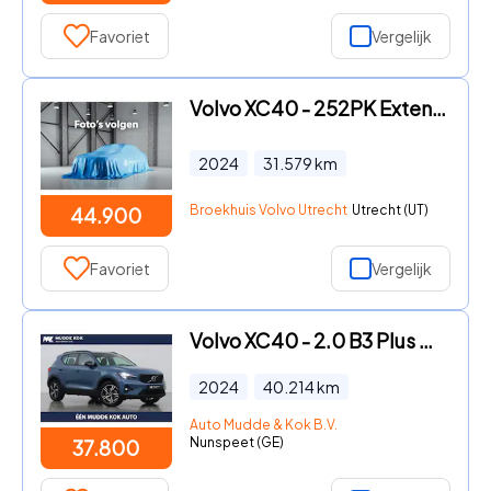
Favoriet
Vergelijk
Volvo XC40 - 252PK Extended Range Ultimate 82 kWh | Panoramadak | Adap Cr
2024
31.579
km
Broekhuis Volvo Utrecht
Utrecht (UT)
44.900
Favoriet
Vergelijk
Volvo XC40 - 2.0 B3 Plus Dark | Camera | Harman/Kardon | Stoel+Stuurverwa
2024
40.214
km
Auto Mudde & Kok B.V.
Nunspeet (GE)
37.800