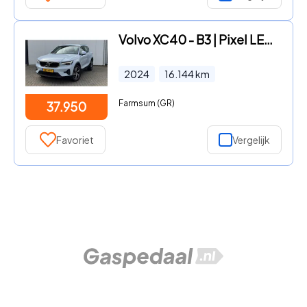
Volvo XC40 - B3 | Pixel LED | Verw.stuurwiel/stoelen | Elek.verstel.voors
2024
16.144
km
Farmsum (GR)
37.950
Favoriet
Vergelijk