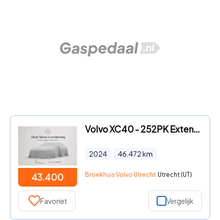
Volvo XC40 - 252PK Extended Range 82 kWh Ultimate | Privacy glas | all se
2024
46.472
km
Broekhuis Volvo Utrecht
Utrecht (UT)
43.400
Favoriet
Vergelijk