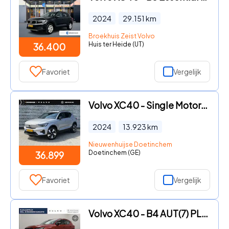
2024
29.151
km
Broekhuis Zeist Volvo
Huis ter Heide (UT)
36.400
Favoriet
Vergelijk
Volvo XC40 - Single Motor Essential 69 kWh | Navigatie | Apple Carplay |
2024
13.923
km
Nieuwenhuijse Doetinchem
Doetinchem (GE)
36.899
Favoriet
Vergelijk
Volvo XC40 - B4 AUT(7) PLUS DARK TREKHAAK STOELVERWARMING NAVI ACC BLIS