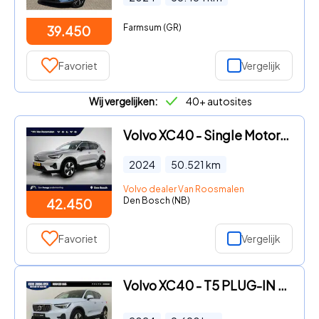
Farmsum (GR)
39.450
Favoriet
Vergelijk
Wij vergelijken:
40+ autosites
Volvo XC40 - Single Motor Extended Range Ultimate 82 kWh | Pano | Rijklaa
2024
50.521
km
Volvo dealer Van Roosmalen
Den Bosch (NB)
42.450
Favoriet
Vergelijk
Volvo XC40 - T5 PLUG-IN HYBRID PLUS BRIGHT *2024!* -PANO.DAK|HARMAN/KARDO