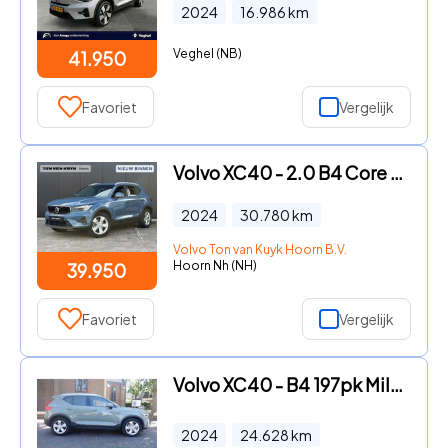
2024
16.986
km
Veghel (NB)
41.950
Favoriet
Vergelijk
Volvo XC40 - 2.0 B4 Core park assist/ intelliesafe/ climate line/ trekhaa
2024
30.780
km
Volvo Ton van Kuyk Hoorn B.V.
Hoorn Nh (NH)
39.950
Favoriet
Vergelijk
Volvo XC40 - B4 197pk Mild Hybrid Aut Core-LEER-360gr.CAMERA-24.000 KM
2024
24.628
km