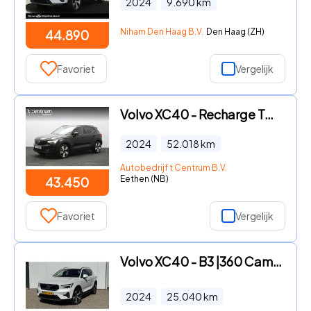
2024
9.690
km
Niham Den Haag B.V.
Den Haag (ZH)
44.890
Favoriet
Vergelijk
Volvo XC40 - Recharge Twin Ultimate 82 kWh 408 PK, Panoramadak, Harman/Ka
2024
52.018
km
Autobedrijf t Centrum B.V.
Eethen (NB)
43.450
Favoriet
Vergelijk
Volvo XC40 - B3 |360 Camera | Zeer complete uitvoering
2024
25.040
km