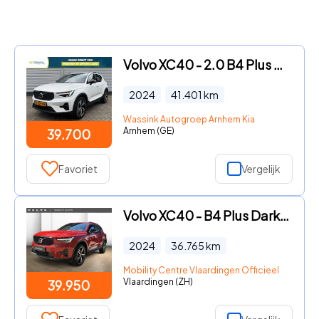
Volvo XC40 - 2.0 B4 Plus Dark | Trekhaak | Stoelverwarming | Memory | Har
2024
41.401
km
Wassink Autogroep Arnhem Kia
Arnhem (GE)
39.700
Favoriet
Vergelijk
Volvo XC40 - B4 Plus Dark | Trekhaak | Harman Kardon Audio
2024
36.765
km
Mobility Centre Vlaardingen Officieel dealer V
Vlaardingen (ZH)
39.950