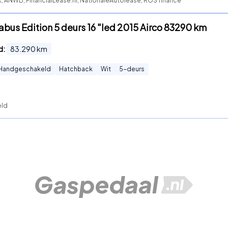
k, ANWB, FinancialLease.nl, NationaleAutolease, ROS finance
rabus Edition 5 deurs 16 "led 2015 Airco 83290 km
d:
83.290
km
Handgeschakeld
Hatchback
Wit
5
-deurs
eld