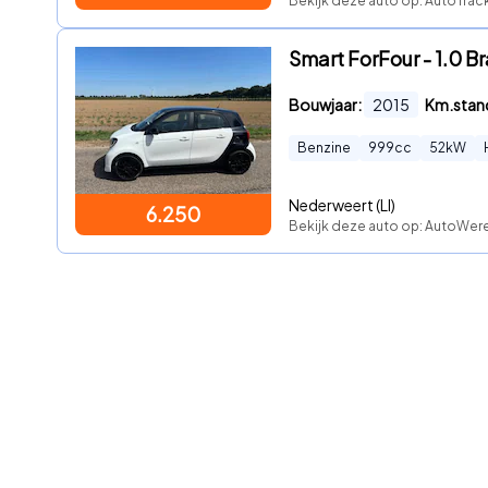
Bekijk deze auto op: AutoTrac
Smart ForFour - 1.0 B
Bouwjaar:
2015
Km.stan
Benzine
999
cc
52
kW
Nederweert (LI)
6.250
Bekijk deze auto op: AutoWer