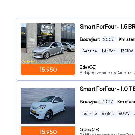
Smart ForFour - 1.5 
Bouwjaar:
2006
Km.sta
Benzine
1.468
cc
130
kW
Ede (GE)
15.950
Bekijk deze auto op: AutoTra
Smart ForFour - 1.0 
Bouwjaar:
2017
Km.stan
Benzine
898
cc
80
kW
Goes (ZE)
15.950