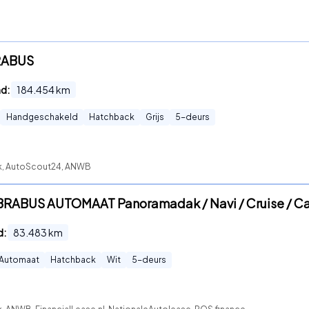
BRABUS
nd:
184.454
km
Handgeschakeld
Hatchback
Grijs
5
-deurs
ck, AutoScout24, ANWB
T BRABUS AUTOMAAT Panoramadak / Navi / Cruise / C
d:
83.483
km
Automaat
Hatchback
Wit
5
-deurs