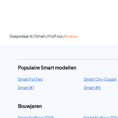
Gaspedaal.nl
/
Smart
/
ForFour
/
Brabus
Populaire Smart modellen
Smart ForTwo
Smart City-Coupé
Smart #1
Smart #5
Bouwjaren
Smart ForFour 2005
Smart ForFour 200