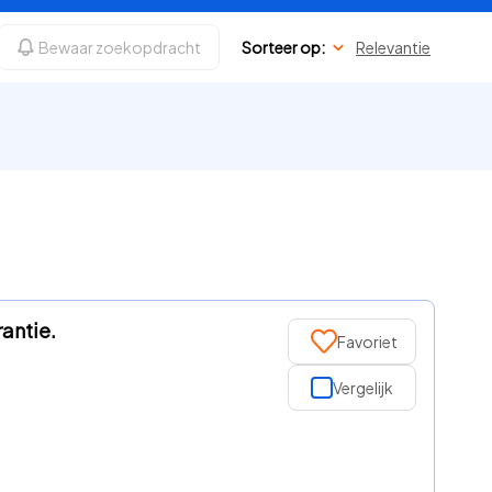
Bewaar zoekopdracht
Sorteer op:
Relevantie
.
antie.
Favoriet
Vergelijk