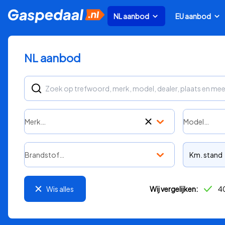
NL aanbod
EU aanbod
NL aanbod
Merk…
Model…
Brandstof…
Km. stand
Wis alles
Wij vergelijken:
40