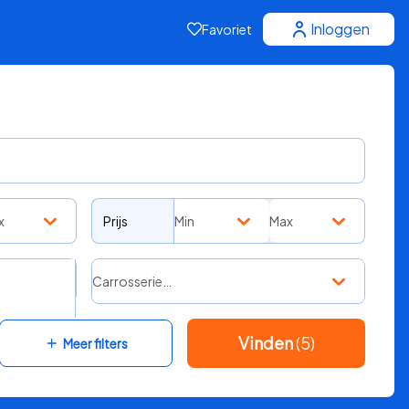
Inloggen
Favoriet
x
Prijs
Min
Max
Carrosserie…
Vinden
(5)
Meer filters