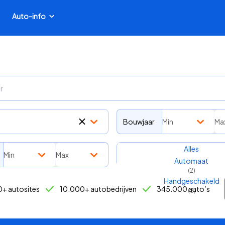
Auto-info
Bouwjaar
Min
Ma
Transmissie
Alles
Min
Max
Automaat
(
2
)
Handgeschakeld
+ autosites
10.000+ autobedrijven
345.000 auto’s
(
3
)