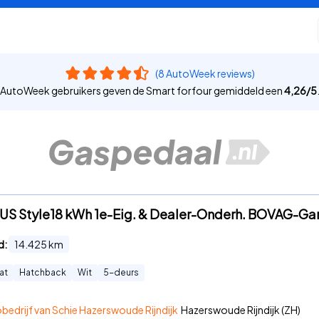
(8 AutoWeek reviews)
AutoWeek gebruikers geven de Smart forfour gemiddeld een
4,26
/
5
US Style18 kWh 1e-Eig. & Dealer-Onderh. BOVAG-Gar
d:
14.425
km
at
Hatchback
Wit
5
-deurs
edrijf van Schie Hazerswoude Rijndijk
Hazerswoude Rijndijk (ZH)