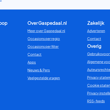
koop
Over Gaspedaal.nl
Zakelijk
Meer over Gaspedaal.nl
Adverteren
Occasions per regio
Contact
Overig
Occasions per filter
Gebruiksvoo
Contact
Algemene vo
Apps
Auteursrecht
Nieuws & Pers
Privacy state
Veelgestelde vragen
Cookie state
Privacy instell
RSS-feeds