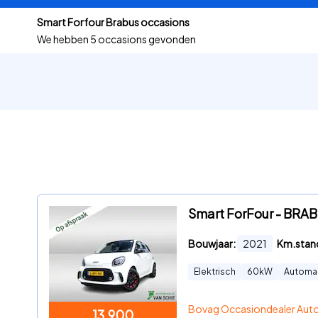
Smart Forfour Brabus occasions
We hebben
5 occasions gevonden
Smart ForFour - BRAB
Bouwjaar:
2021
Km.stan
Elektrisch
60
kW
Automa
Bovag Occasiondealer Autob
13.900