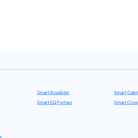
Smart Roadster
Smart Cabr
Smart EQ Fortwo
Smart Cros
6