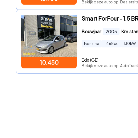
Bekijk deze auto op: Dealersit
Smart ForFour - 1.5 
Bouwjaar:
2005
Km.sta
Benzine
1.468
cc
130
kW
Ede (GE)
10.450
Bekijk deze auto op: AutoTra