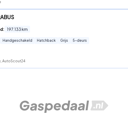
e
BRABUS
nd:
197.133
km
Handgeschakeld
Hatchback
Grijs
5
-deurs
ck, AutoScout24