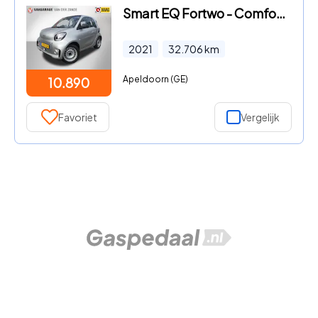
Smart EQ Fortwo - Comfort 18 kWh, Airco, Cruise, Stoelverwarming
2021
32.706
km
Apeldoorn (GE)
10.890
Favoriet
Vergelijk