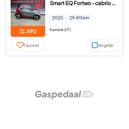
Smart EQ Fortwo - cabrio STYLE | SOH 97%!! | CLIMA | CRUISE | ALL-SEASON | MAT
2020
29.415
km
Kamerik (UT)
12.490
Favoriet
Vergelijk