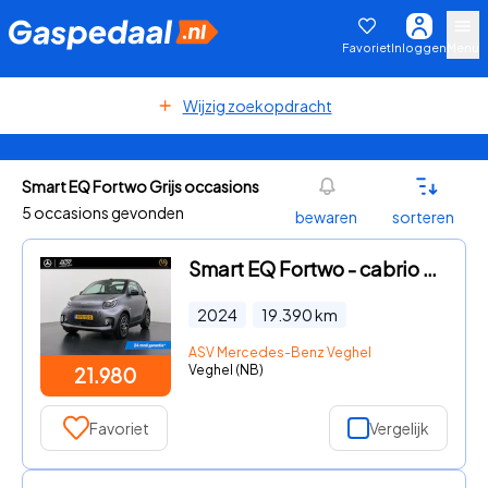
Favoriet
Inloggen
Menu
Wijzig zoekopdracht
Smart EQ Fortwo Grijs occasions
5 occasions gevonden
bewaren
sorteren
Smart EQ Fortwo - cabrio Comfort PLUS 18 kWh | Cabrio | Stoelverwarming | Verw
2024
19.390
km
ASV Mercedes-Benz Veghel
Veghel (NB)
21.980
Favoriet
Vergelijk