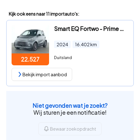
Kijk ook eens naar 11 importauto's:
Smart EQ Fortwo - Prime Cabrio
2024
16.402
km
Duitsland
22.527
Bekijk import aanbod
Niet gevonden wat je zoekt?
Wij sturen je een notificatie!
Bewaar zoekopdracht