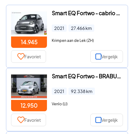
Smart EQ Fortwo - cabrio Comfort | CarPlay | Cruise | Pdc | Led | Dealer onder
2021
27.466
km
Krimpen aan de Lek (ZH)
14.945
Favoriet
Vergelijk
Smart EQ Fortwo - BRABUS Mattrunner Brabus Mattrunner | Camera | Stoelverwarmi
2021
92.338
km
Venlo (LI)
12.950
Favoriet
Vergelijk