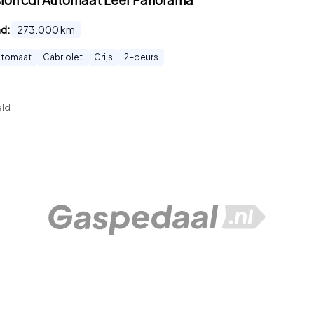
nd:
273.000
km
utomaat
Cabriolet
Grijs
2
-deurs
eld