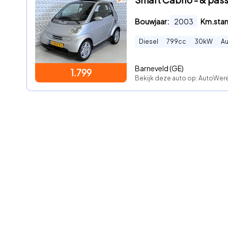
Bouwjaar:
2003
Km.sta
Diesel
799
cc
30
kW
A
Barneveld (GE)
1.799
Bekijk deze auto op: AutoWer