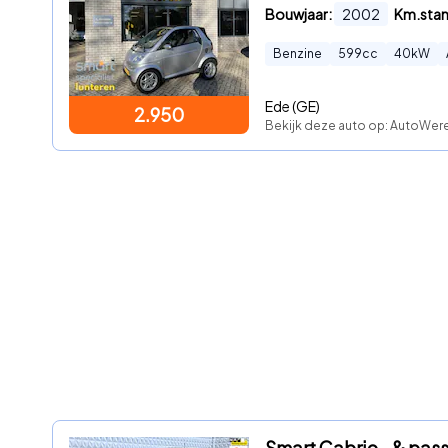
Bouwjaar:
2002
Km.sta
Benzine
599
cc
40
kW
Ede (GE)
2.950
Bekijk deze auto op: AutoWer
Smart Cabrio - & pas