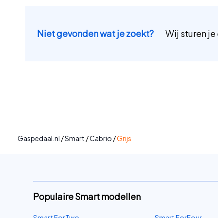
Niet gevonden wat je zoekt?
Wij sturen je
Gaspedaal.nl
/
Smart
/
Cabrio
/
Grijs
Populaire Smart modellen
Smart ForTwo
Smart ForFour