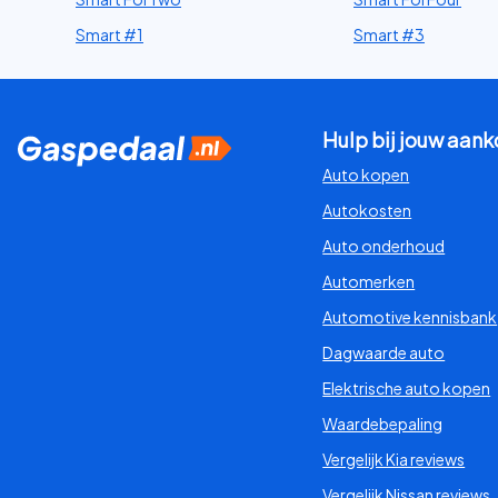
Smart #1
Smart #3
Hulp bij jouw aan
Auto kopen
Autokosten
Auto onderhoud
Automerken
Automotive kennisbank
Dagwaarde auto
Elektrische auto kopen
Waardebepaling
Vergelijk Kia reviews
Vergelijk Nissan reviews