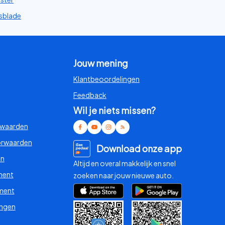
sblade
Jouw mening
Klantbeoordelingen
Feedback
Wil je niets missen?
rwaarden
orwaarden
Download onze app
en
Altijd en overal makkelijk en snel
ment
zoeken naar jouw nieuwe auto.
ment
ingen