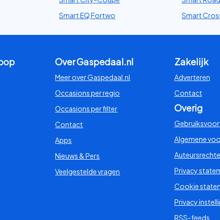
Smart EQ Fortwo
Smart Cros
koop
Over Gaspedaal.nl
Zakelijk
Meer over Gaspedaal.nl
Adverteren
Occasions per regio
Contact
Overig
Occasions per filter
Gebruiksvoo
Contact
Algemene vo
Apps
Auteursrecht
Nieuws & Pers
Privacy state
Veelgestelde vragen
Cookie state
Privacy instell
RSS-feeds