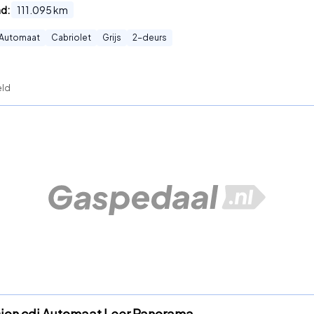
nd:
111.095
km
Automaat
Cabriolet
Grijs
2
-deurs
eld
sion cdi Automaat Leer Panorama