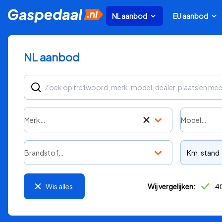
NL aanbod
EU aanbod
NL aanbod
Merk…
Model…
Brandstof…
Km. stand
Wis alles
Wij vergelijken:
40