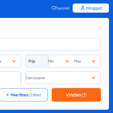
Inloggen
Favoriet
x
Prijs
Min
Max
Carrosserie…
Vinden
(3)
Meer filters
(1 filter)