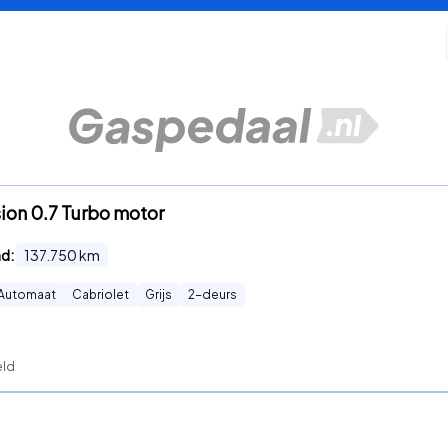
ion 0.7 Turbo motor
nd:
137.750
km
Automaat
Cabriolet
Grijs
2
-deurs
eld