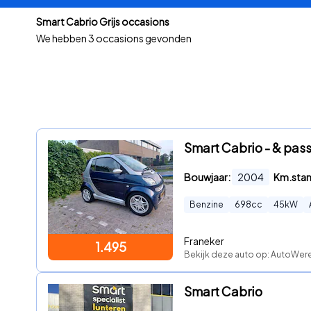
Smart Cabrio Grijs occasions
We hebben
3 occasions gevonden
Smart Cabrio - & pass
Bouwjaar:
2004
Km.sta
Benzine
698
cc
45
kW
Franeker
1.495
Bekijk deze auto op: AutoWer
Smart Cabrio