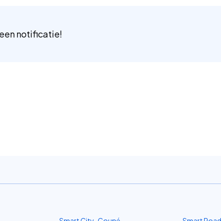
 een notificatie!
Smart City-Coupé
Smart Road