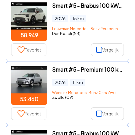
Smart #5 - Brabus 100 kWh | Head-up Display | Warmtepomp | Matrix LED-k
2026
15
km
Louwman Mercedes-Benz Personenwagens
Den Bosch (NB)
58.949
Favoriet
Vergelijk
Smart #5 - Premium 100 kWh | Warmtepomp | Sennheiser Audio | Head-Up Di
2026
11
km
Wensink Mercedes-Benz Cars Zwolle
Zwolle (OV)
53.460
Favoriet
Vergelijk
Smart #5 - Brabus 100 kWh 646 PK | Stoelverwarming | Soundsystem | Acht