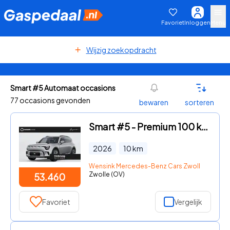
Favoriet
Inloggen
Menu
Wijzig zoekopdracht
Smart #5 Automaat occasions
77 occasions gevonden
bewaren
sorteren
Smart #5 - Premium 100 kWh | Warmtepomp | Sennheiser Audio | Head-Up Di
2026
10
km
Wensink Mercedes-Benz Cars Zwolle
Zwolle (OV)
53.460
Favoriet
Vergelijk