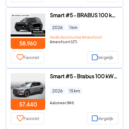
Smart #5 - BRABUS 100 kWh | *Bijtelling vanaf € 351, - per maand!* | Pa
2026
1
km
Hedin Automotive Amersfoort
Amersfoort (UT)
58.960
Favoriet
Vergelijk
Smart #5 - Brabus 100 kWh VAKANTIE DEALS! | Van € 64.440, - voor € 57.4
2026
15
km
Aalsmeer (NH)
57.440
Favoriet
Vergelijk