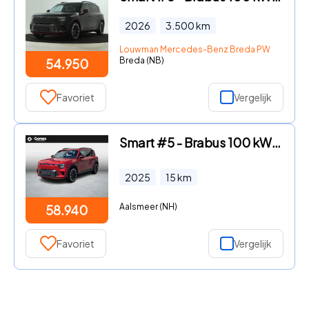
2026
3.500
km
Louwman Mercedes-Benz Breda PW
Breda (NB)
54.950
Favoriet
Vergelijk
Smart #5 - Brabus 100 kWh 540 km Range| Sennheiser Dolby Atmos audio |
2025
15
km
Aalsmeer (NH)
58.940
Favoriet
Vergelijk