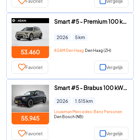
Favoriet
Vergelijk
Smart #5 - Premium 100 kWh
2026
5
km
AGAM Den Haag
Den Haag (ZH)
53.460
Favoriet
Vergelijk
Smart #5 - Brabus 100 kWh | Adapt. cruise control | Panoramisch dak | W
2026
1.515
km
Louwman Mercedes-Benz Personenwagens
Den Bosch (NB)
55.945
Favoriet
Vergelijk