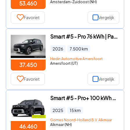
Amsterdam-Zuidoost (NH)
53.460
Favoriet
Vergelijk
Smart #5 - Pro 76 kWh | Panoramadak | Adaptieve Cruise Control | CyberS
2026
7.500
km
Hedin Automotive Amersfoort
Amersfoort (UT)
37.450
Favoriet
Vergelijk
Smart #5 - Pro+ 100 kWh VAKANTIE DEALS! | Van €53.460, - voor € 46.460,
2025
15
km
Gomes Noord-Holland B.V. Alkmaar
Alkmaar (NH)
46.460