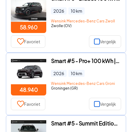
2026
10
km
Wensink Mercedes-Benz Cars Zwolle
Zwolle (OV)
58.960
Favoriet
Vergelijk
Smart #5 - Pro+ 100 kWh | Panoramadak | Elektrische stoelen | 360 grade
2026
10
km
Wensink Mercedes-Benz Cars Groningen
Groningen (GR)
48.940
Favoriet
Vergelijk
Smart #5 - Summit Edition 100 kWh | Mei 2026 | 4x4 | 588 pk | Trekhaak