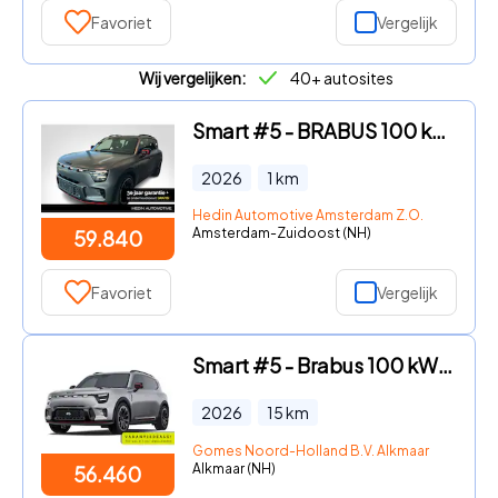
Favoriet
Vergelijk
Wij vergelijken:
40+ autosites
Smart #5 - BRABUS 100 kWh | *Bijtelling vanaf € 357, - per maand!* | Pa
2026
1
km
Hedin Automotive Amsterdam Z.O.
Amsterdam-Zuidoost (NH)
59.840
Favoriet
Vergelijk
Smart #5 - Brabus 100 kWh VAKANTIE DEALS! | Van € 63.460, - voor € 56.4
2026
15
km
Gomes Noord-Holland B.V. Alkmaar
Alkmaar (NH)
56.460