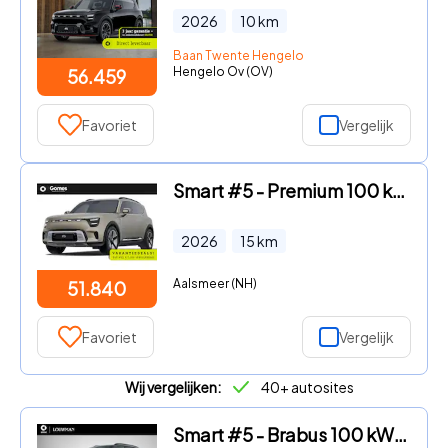
2026
10
km
Baan Twente Hengelo
Hengelo Ov (OV)
56.459
Favoriet
Vergelijk
Smart #5 - Premium 100 kWh VAKANTIE DEALS! | Van € 58.840, - voor € 51.
2026
15
km
Aalsmeer (NH)
51.840
Favoriet
Vergelijk
Wij vergelijken:
40+ autosites
Smart #5 - Brabus 100 kWh | Adapt. cruise control | Panoramisch dak | W