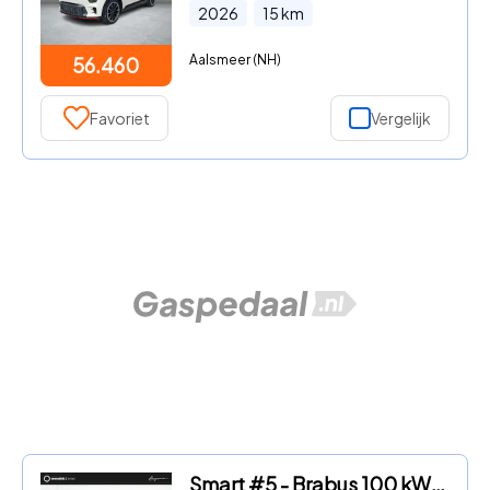
2026
15
km
Aalsmeer (NH)
56.460
Favoriet
Vergelijk
Smart #5 - Brabus 100 kWh | 646 PK! | Drive Pilot | Stuurwiel- & Stoelv