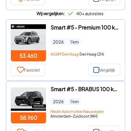
Wij vergelijken:
40+ autosites
Smart #5 - Premium 100 kWh
2026
1
km
AGAM Den Haag
Den Haag (ZH)
53.460
Favoriet
Vergelijk
Smart #5 - BRABUS 100 kWh | *Bijtelling vanaf € 351, - per maand!* | Pa
2026
1
km
Hedin Automotive Nieuwegein
Amsterdam-Zuidoost (NH)
58.960