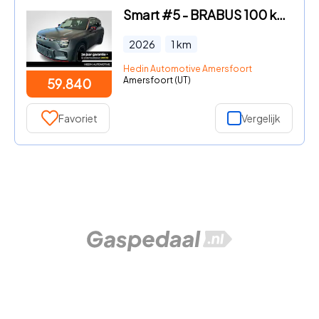
Smart #5 - BRABUS 100 kWh | *Bijtelling vanaf € 357, - per maand!* | Pa
2026
1
km
Hedin Automotive Amersfoort
Amersfoort (UT)
59.840
Favoriet
Vergelijk