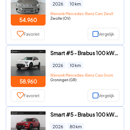
2026
10
km
Wensink Mercedes-Benz Cars Zwolle
Zwolle (OV)
54.960
Favoriet
Vergelijk
Smart #5 - Brabus 100 kWh | 646 PK! | Drive Pilot | Stuurwiel- & Stoelv
2026
10
km
Wensink Mercedes-Benz Cars Groningen
Groningen (GR)
58.960
Favoriet
Vergelijk
Smart #5 - Brabus 100 kWh | April 2026 | 646 PK! | Drive Pilot | Stuurw
2026
80
km