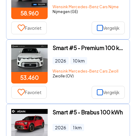
Wensink Mercedes-Benz Cars Nijmegen
Nijmegen (GE)
58.960
Favoriet
Vergelijk
Smart #5 - Premium 100 kWh | Warmtepomp | Sennheiser Audio | Head-Up Di
2026
10
km
Wensink Mercedes-Benz Cars Zwolle
Zwolle (OV)
53.460
Favoriet
Vergelijk
Smart #5 - Brabus 100 kWh
2026
1
km