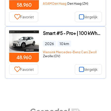
AGAM Den Haag
Den Haag (ZH)
58.960
Favoriet
Vergelijk
Smart #5 - Pro+ | 100 kWh | Smart Pilot | Elektrische stoelen incl. Mem
2026
10
km
Wensink Mercedes-Benz Cars Zwolle
Zwolle (OV)
48.960
Favoriet
Vergelijk