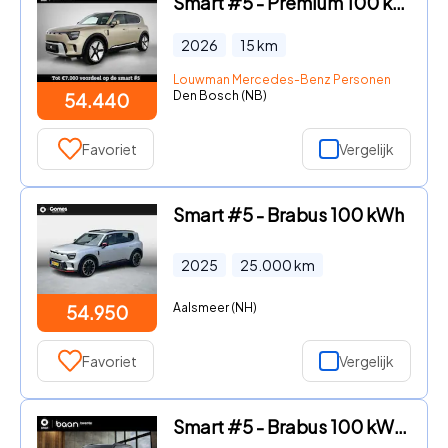
Smart #5 - Premium 100 kWh | Duoleer | Adapt. cruise control | Sennheis
2026
15
km
Louwman Mercedes-Benz Personenwagens
Den Bosch (NB)
54.440
Favoriet
Vergelijk
Smart #5 - Brabus 100 kWh
2025
25.000
km
Aalsmeer (NH)
54.950
Favoriet
Vergelijk
Smart #5 - Brabus 100 kWh | SMART DEALS! | Van € 63.460, - voor € 56.45