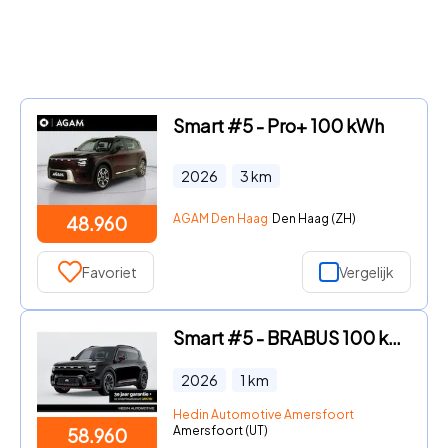
Smart #5 - Pro+ 100 kWh
2026
3
km
AGAM Den Haag
Den Haag (ZH)
48.960
Favoriet
Vergelijk
Smart #5 - BRABUS 100 kWh | *Bijtelling vanaf € 351, - per maand!* | Pa
2026
1
km
Hedin Automotive Amersfoort
Amersfoort (UT)
58.960