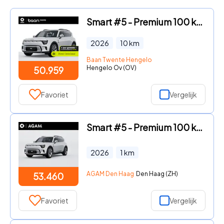
Smart #5 - Premium 100 kWh | SMART DEALS! | Van € 57.960, - voor € 50.9
2026
10
km
Baan Twente Hengelo
Hengelo Ov (OV)
50.959
Favoriet
Vergelijk
Smart #5 - Premium 100 kWh
2026
1
km
AGAM Den Haag
Den Haag (ZH)
53.460
Favoriet
Vergelijk