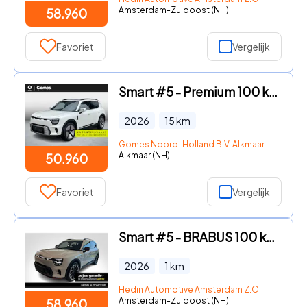
Amsterdam-Zuidoost (NH)
58.960
Favoriet
Vergelijk
Smart #5 - Premium 100 kWh VAKANTIE DEALS! | Van € 57.960, - voor € 50.
2026
15
km
Gomes Noord-Holland B.V. Alkmaar
Alkmaar (NH)
50.960
Favoriet
Vergelijk
Smart #5 - BRABUS 100 kWh | *Bijtelling vanaf € 351, - per maand!* | Pa
2026
1
km
Hedin Automotive Amsterdam Z.O.
Amsterdam-Zuidoost (NH)
58.960