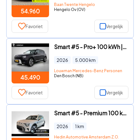
Baan Twente Hengelo
Hengelo Ov (OV)
54.960
Favoriet
Vergelijk
Smart #5 - Pro+ 100 kWh | Sfeerverlichting (256 kleuren) | Memorypakket
2026
5.000
km
Louwman Mercedes-Benz Personenwagens
Den Bosch (NB)
45.490
Favoriet
Vergelijk
Smart #5 - Premium 100 kWh | *Bijtelling vanaf € 320, - per maand!* | S
2026
1
km
Hedin Automotive Amsterdam Z.O.