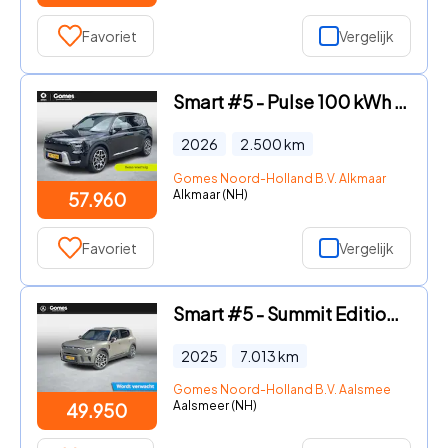
Favoriet
Vergelijk
Smart #5 - Pulse 100 kWh | 4X4 | Panoramadak | Elektrische stoelen | St
2026
2.500
km
Gomes Noord-Holland B.V. Alkmaar
Alkmaar (NH)
57.960
Favoriet
Vergelijk
Smart #5 - Summit Edition 100 kWh
2025
7.013
km
Gomes Noord-Holland B.V. Aalsmeer
Aalsmeer (NH)
49.950