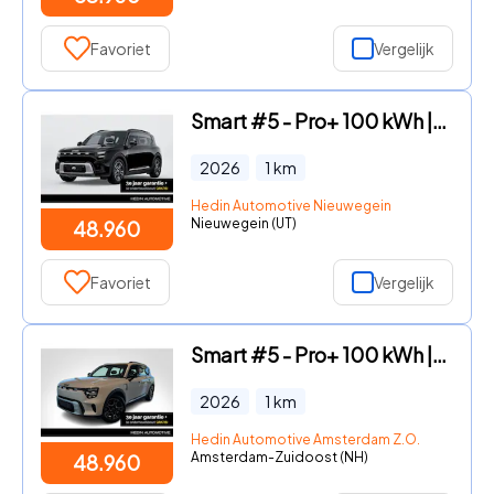
Favoriet
Vergelijk
Smart #5 - Pro+ 100 kWh | *Bijtelling vanaf € 295, - per maand!* | Pano
2026
1
km
Hedin Automotive Nieuwegein
Nieuwegein (UT)
48.960
Favoriet
Vergelijk
Smart #5 - Pro+ 100 kWh | *Bijtelling vanaf € 295, - per maand!* | Pano
2026
1
km
Hedin Automotive Amsterdam Z.O.
Amsterdam-Zuidoost (NH)
48.960