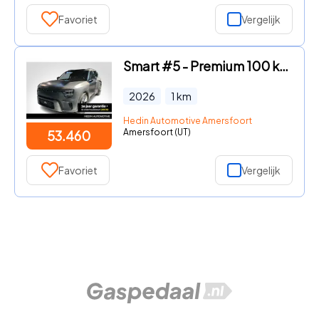
Favoriet
Vergelijk
Smart #5 - Premium 100 kWh | *Bijtelling vanaf € 320, - per maand!* | S
2026
1
km
Hedin Automotive Amersfoort
Amersfoort (UT)
53.460
Favoriet
Vergelijk