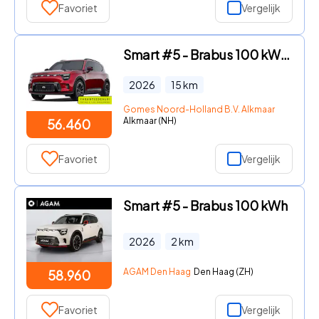
Favoriet
Vergelijk
Smart #5 - Brabus 100 kWh VAKANTIE DEALS! | Van € 63.460, - voor € 56.4
2026
15
km
Gomes Noord-Holland B.V. Alkmaar
Alkmaar (NH)
56.460
Favoriet
Vergelijk
Smart #5 - Brabus 100 kWh
2026
2
km
AGAM Den Haag
Den Haag (ZH)
58.960
Favoriet
Vergelijk