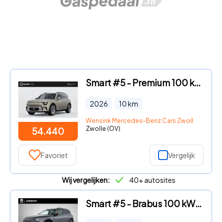
Smart #5 - Premium 100 kWh | Warmtepomp | Sennheiser Audio | Head-Up Di
2026
10
km
Wensink Mercedes-Benz Cars Zwolle
Zwolle (OV)
54.440
Favoriet
Vergelijk
Wij vergelijken:
40+ autosites
Smart #5 - Brabus 100 kWh | Adapt. cruise control | Panoramisch dak | W