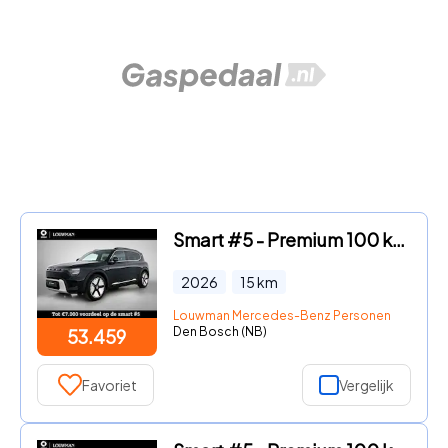
Smart #5 - Premium 100 kWh | Duoleer | Adapt. cruise control | Sennheis
2026
15
km
Louwman Mercedes-Benz Personenwagens
Den Bosch (NB)
53.459
Favoriet
Vergelijk