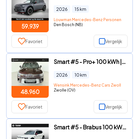
2026
15
km
Louwman Mercedes-Benz Personenwagens
Den Bosch (NB)
59.939
Favoriet
Vergelijk
Smart #5 - Pro+ 100 kWh | Panoramadak | Elektrische stoelen | 360 grade
2026
10
km
Wensink Mercedes-Benz Cars Zwolle
Zwolle (OV)
48.960
Favoriet
Vergelijk
Smart #5 - Brabus 100 kWh VAKANTIE DEALS! | Van € 63.460, - voor € 56.4