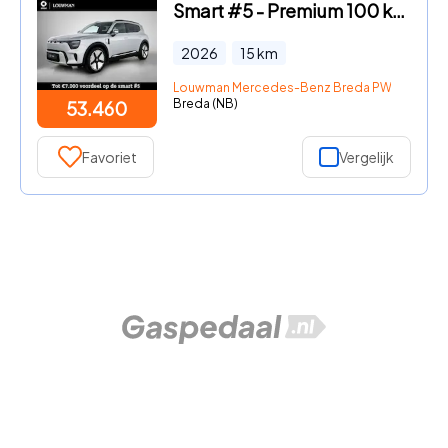
Smart #5 - Premium 100 kWh | Duoleer | Adapt. cruise control | Sennheis
2026
15
km
Louwman Mercedes-Benz Breda PW
Breda (NB)
53.460
Favoriet
Vergelijk