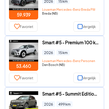
2026
15
km
Louwman Mercedes-Benz Breda PW
Breda (NB)
59.939
Favoriet
Vergelijk
Smart #5 - Premium 100 kWh | Duoleer | Adapt. cruise control | Sennheis
2026
15
km
Louwman Mercedes-Benz Personenwagens
Den Bosch (NB)
53.460
Favoriet
Vergelijk
Smart #5 - Summit Edition 100 kWh
2026
499
km