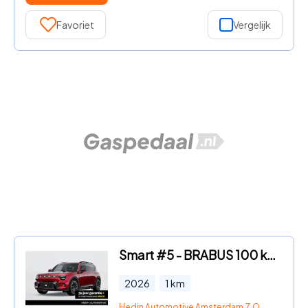
Favoriet
Vergelijk
Smart #5 - BRABUS 100 kWh | *Bijtelling vanaf € 351, - per maand!* | Pa
2026
1
km
Hedin Automotive Amsterdam Z.O.