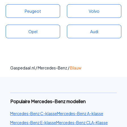
opereert in een segment waarbinnen niet
Peugeot
Volvo
alleen ‘the usual suspects’ (BMW, Audi etc.)
aanwezig zijn.
Opel
Audi
Gaspedaal.nl
/
Mercedes-Benz
/
Blauw
Populaire Mercedes-Benz modellen
Mercedes-Benz C-klasse
Mercedes-Benz A-klasse
Mercedes-Benz E-klasse
Mercedes-Benz CLA-Klasse