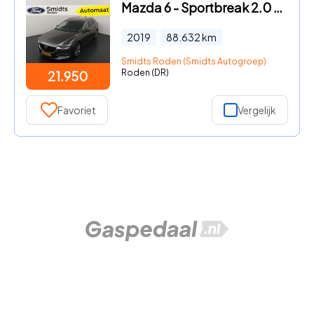
Mazda 6 - Sportbreak 2.0 SkyActiv-G 165 | 19-inch | 360 camera | Head
2019
88.632
km
Smidts Roden (Smidts Autogroep)
Roden (DR)
21.950
Favoriet
Vergelijk