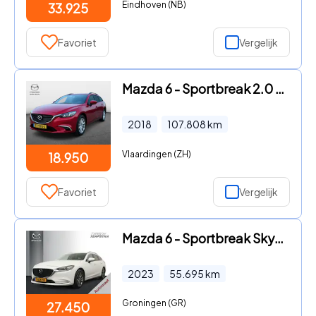
Eindhoven (NB)
33.925
Favoriet
Vergelijk
Mazda 6 - Sportbreak 2.0 SAG 165 Drive Aut. | Leder | Bose audio | Sto
2018
107.808
km
Vlaardingen (ZH)
18.950
Favoriet
Vergelijk
Mazda 6 - Sportbreak Skyactiv-G 165 Automaat Centre-Line / Trekhaak
2023
55.695
km
Groningen (GR)
27.450