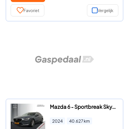
Favoriet
Vergelijk
Mazda 6 - Sportbreak Skyactiv-G 165 AT Exclusive Line Comfort Pack / T
2024
40.627
km