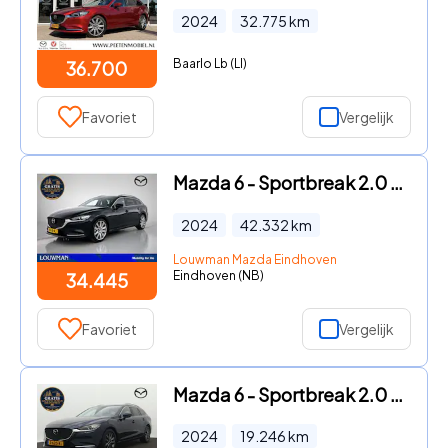
2024
32.775
km
Baarlo Lb (LI)
36.700
Favoriet
Vergelijk
Mazda 6 - Sportbreak 2.0 SkyActiv-G 165 Exclusive-Line | BOSE | Stoelv
2024
42.332
km
Louwman Mazda Eindhoven
Eindhoven (NB)
34.445
Favoriet
Vergelijk
Mazda 6 - Sportbreak 2.0 SkyActiv-G 165 Centre-Line | Stoelverwarming
2024
19.246
km