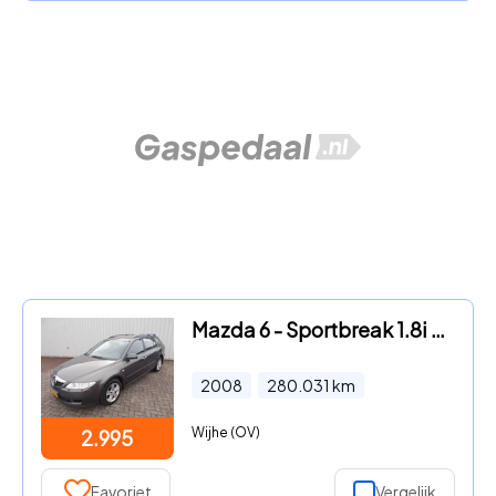
Mazda 6 - Sportbreak 1.8i Touring ( APK KEURING BIJ AFLEVERING! )
2008
280.031
km
Wijhe (OV)
2.995
Favoriet
Vergelijk