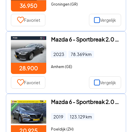
Groningen (GR)
36.950
Favoriet
Vergelijk
Mazda 6 - Sportbreak 2.0 SkyActiv-G 165 Luxury , Automaat, Leder, Adap
2023
78.369
km
Arnhem (GE)
28.900
Favoriet
Vergelijk
Mazda 6 - Sportbreak 2.0 SkyActiv-G 165 LED/CARPLAY/HUD/ACC/CAMERA/DAB
2019
123.129
km
Poeldijk (ZH)
20.925