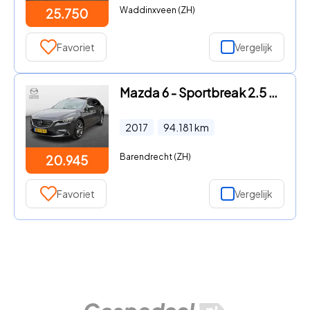
Waddinxveen (ZH)
25.750
Favoriet
Vergelijk
Mazda 6 - Sportbreak 2.5 SkyActive-G 192 GT-M | Schuifdak | Bose Audio
2017
94.181
km
Barendrecht (ZH)
20.945
Favoriet
Vergelijk