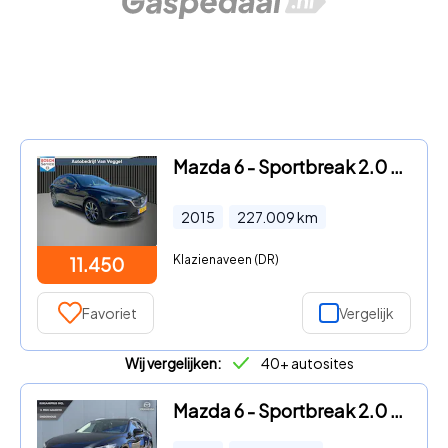
Mazda 6 - Sportbreak 2.0 SkyActiv-G 165 GT-M leer, navi, camera, trekh
2015
227.009
km
Klazienaveen (DR)
11.450
Favoriet
Vergelijk
Wij vergelijken:
40+ autosites
Mazda 6 - Sportbreak 2.0 SkyActiv-G 165 Business Comfort Bose | 360 Ca