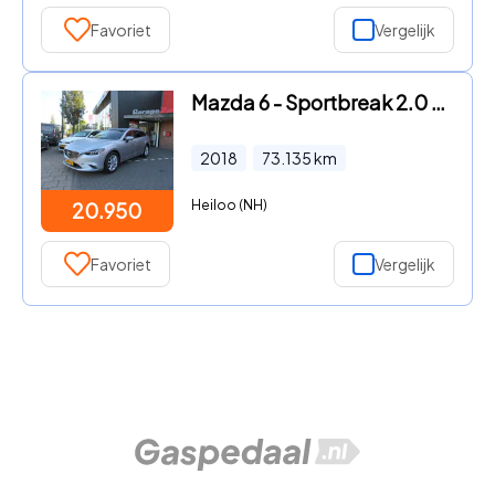
Favoriet
Vergelijk
Mazda 6 - Sportbreak 2.0 SkyActiv-G 165 TS+
2018
73.135
km
Heiloo (NH)
20.950
Favoriet
Vergelijk