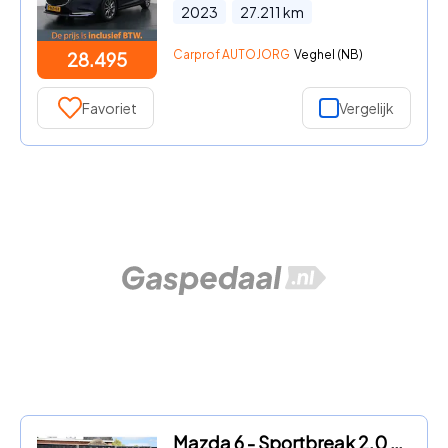
2023
27.211
km
Carprof AUTOJORG
Veghel (NB)
28.495
Favoriet
Vergelijk
Mazda 6 - Sportbreak 2.0 SkyActiv-G 165 Luxury