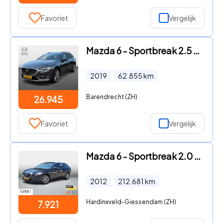
Favoriet
Vergelijk
Mazda 6 - Sportbreak 2.5 Signature AUT| Nappa Leder | 360 Camera | Sto
2019
62.855
km
Barendrecht (ZH)
26.945
Favoriet
Vergelijk
Mazda 6 - Sportbreak 2.0 TS+ Lease Pack 1 berijder|NL Auto|Navi|Parkee
2012
212.681
km
Hardinxveld-Giessendam (ZH)
7.921