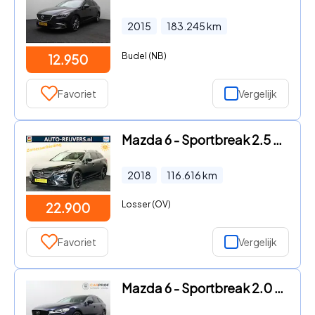
2015
183.245
km
Budel (NB)
12.950
Favoriet
Vergelijk
Mazda 6 - Sportbreak 2.5 SkyActiv-G 192 Kizoku Intense / Schuifdak / L
2018
116.616
km
Losser (OV)
22.900
Favoriet
Vergelijk
Mazda 6 - Sportbreak 2.0 SkyActiv-G 165 Centre-Line Trekhaak | 360 cam