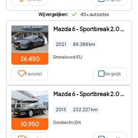
Wij vergelijken:
40+ autosites
Mazda 6 - Sportbreak 2.0 SkyActiv-G 165 Luxury / Automaat / Camera / C
2021
84.388
km
Emmeloord (FL)
26.450
Favoriet
Vergelijk
Mazda 6 - Sportbreak 2.0 SkyActiv-G 165 TS+
2015
232.227
km
Dordrecht (ZH)
10.950