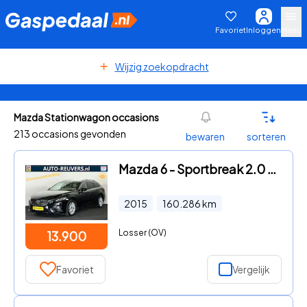
Favoriet
Inloggen
Menu
Wijzig zoekopdracht
Mazda Stationwagon occasions
213 occasions gevonden
bewaren
sorteren
Mazda 6 - Sportbreak 2.0 SkyActiv-G 165 Skylease+ / LED / Aut / Trekha
2015
160.286
km
Losser (OV)
13.900
Favoriet
Vergelijk