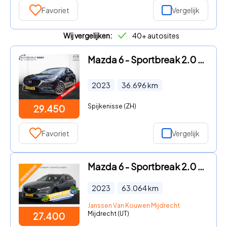
Favoriet
Vergelijk
Wij vergelijken:
40+ autosites
Mazda 6 - Sportbreak 2.0 Centre-Line Automaat / Afn. trekhaak / 360 ca
2023
36.696
km
Spijkenisse (ZH)
29.450
Favoriet
Vergelijk
Mazda 6 - Sportbreak 2.0 SkyActiv-G 165 Centre-Line Trekhaak Stoelverw
2023
63.064
km
Janssen Van Kouwen Mijdrecht
Mijdrecht (UT)
27.400