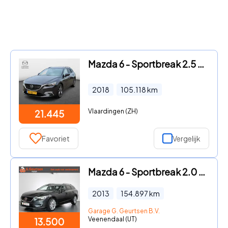
Mazda 6 - Sportbreak 2.5 SkyActive-G 192Pk GT-M | Bose | Schuif/kantel
2018
105.118
km
Vlaardingen (ZH)
21.445
Favoriet
Vergelijk
Mazda 6 - Sportbreak 2.0 HP GT-M Volleder, Camera, Bose, Cruise Contro
2013
154.897
km
Garage G. Geurtsen B.V.
Veenendaal (UT)
13.500