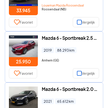
Louwman Mazda Roosendaal
Roosendaal (NB)
33.945
Favoriet
Vergelijk
Mazda 6 - Sportbreak 2.5 SkyActiv-G 194 Luxury , Automaat, Trekhaak, S
2019
88.293
km
Arnhem (GE)
25.950
Favoriet
Vergelijk
Mazda 6 - Sportbreak 2.0 Comfort Automaat Comfort PDC Apple Carplay
2021
65.612
km