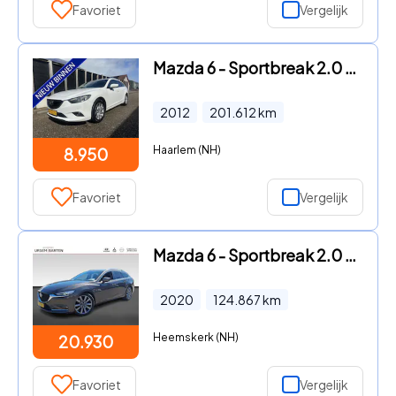
Favoriet
Vergelijk
Mazda 6 - Sportbreak 2.0 TS+ Lease Pack airco/ecc navigatie
2012
201.612
km
Haarlem (NH)
8.950
Favoriet
Vergelijk
Mazda 6 - Sportbreak 2.0 SkyActiv-G 165 Comfort | Achteropkomend verke
2020
124.867
km
Heemskerk (NH)
20.930
Favoriet
Vergelijk