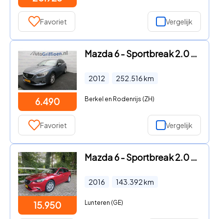
Favoriet
Vergelijk
Mazda 6 - Sportbreak 2.0 TS+ Lease Pack nette stationcar met leer
2012
252.516
km
Berkel en Rodenrijs (ZH)
6.490
Favoriet
Vergelijk
Mazda 6 - Sportbreak 2.0 SkyActiv-G 165|DAB+|Trekhaak|Stoelverwarming
2016
143.392
km
Lunteren (GE)
15.950