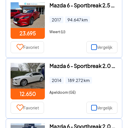
Mazda 6 - Sportbreak 2.5 SkyActiv-G 192 GT-M Sunroof Trekhaak
2017
94.647
km
Weert (LI)
23.695
Favoriet
Vergelijk
Mazda 6 - Sportbreak 2.0 HP GT-M Trekhaak, Leder, Navi, Bose
2014
189.272
km
Apeldoorn (GE)
12.650
Favoriet
Vergelijk
Mazda 6 - Sportbreak 2.0 SkyActiv-G 165 Sportive / Automaat / NL-Auto