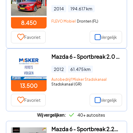
2014
194.617
km
FLEVO Mobiel
Dronten (FL)
8.450
Favoriet
Vergelijk
Mazda 6 - Sportbreak 2.0 TS+ Lease Pack
2012
61.475
km
Autobedrijf Misker Stadskanaal
Stadskanaal (GR)
13.500
Favoriet
Vergelijk
Wij vergelijken:
40+ autosites
Mazda 6 - Sportbreak 2.2D SkyActiv-D 175 GT-M 2015 Navigatie | BOSE |