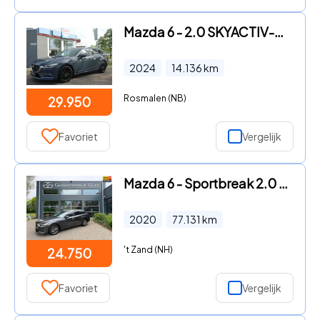
Mazda 6 - 2.0 SKYACTIV-G 165PK 6AT Centre-Line | HUD | 360 CAM | LED |
2024
14.136
km
Rosmalen (NB)
29.950
Favoriet
Vergelijk
Mazda 6 - Sportbreak 2.0 SkyActiv-G 165 Comfort
2020
77.131
km
't Zand (NH)
24.750
Favoriet
Vergelijk