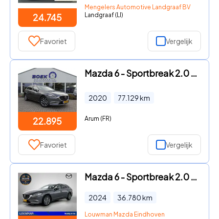
Mengelers Automotive Landgraaf BV
Landgraaf (LI)
24.745
Favoriet
Vergelijk
Mazda 6 - Sportbreak 2.0 SkyActiv-G 165PK Comfort AUTOM. | HUD | NAVI
2020
77.129
km
Arum (FR)
22.895
Favoriet
Vergelijk
Mazda 6 - Sportbreak 2.0 SkyActiv-G 165 Centre-Line | 360 Camera | Nav
2024
36.780
km
Louwman Mazda Eindhoven