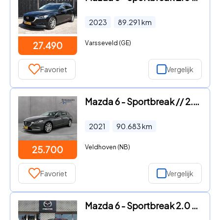
2023
89.291
km
Varsseveld (GE)
27.490
Favoriet
Vergelijk
Mazda 6 - Sportbreak // 2.0 SkyActiv-G 165 Signature // DEALER ONDERHO
2021
90.683
km
Veldhoven (NB)
25.700
Favoriet
Vergelijk
Mazda 6 - Sportbreak 2.0 SkyActiv-G 165 Exclusive-Line | MEMORY STOELE