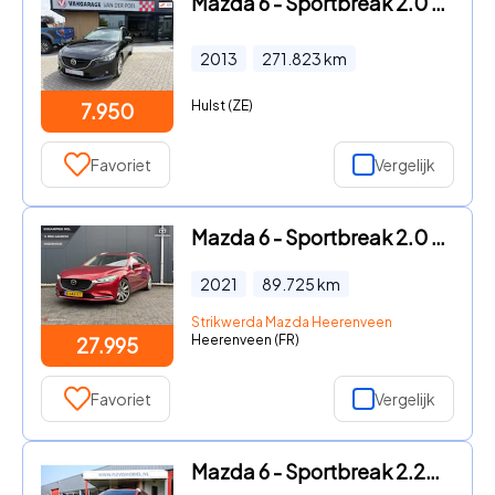
Mazda 6 - Sportbreak 2.0 TS+ Lease Pack
2013
271.823
km
Hulst (ZE)
7.950
Favoriet
Vergelijk
Mazda 6 - Sportbreak 2.0 SkyActiv-G 165 Luxury AUTOMAAT | Stoelverwarm
2021
89.725
km
Strikwerda Mazda Heerenveen
Heerenveen (FR)
27.995
Favoriet
Vergelijk
Mazda 6 - Sportbreak 2.2D Skylease+ Xenon|Leder|Navi|LMV