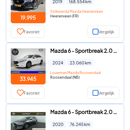
2019
168.554
km
Strikwerda Mazda Heerenveen
Heerenveen (FR)
19.995
Favoriet
Vergelijk
Mazda 6 - Sportbreak 2.0 SkyActiv-G 165 Centre-Line | Navigatie | Came
2024
23.060
km
Louwman Mazda Roosendaal
Roosendaal (NB)
33.945
Favoriet
Vergelijk
Mazda 6 - Sportbreak 2.0 SkyActiv-G 165 Comfort
2020
76.245
km