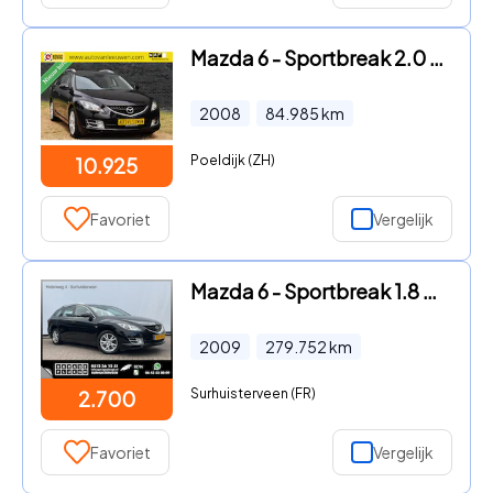
Mazda 6 - Sportbreak 2.0 S-VT Exclusive AUTOMAAT/TREKHAAK/PDC/CRUISE C
2008
84.985
km
Poeldijk (ZH)
10.925
Favoriet
Vergelijk
Mazda 6 - Sportbreak 1.8 Business Navi Airco Cruise Trekhaak Blacky
2009
279.752
km
Surhuisterveen (FR)
2.700
Favoriet
Vergelijk