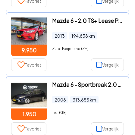
Favoriet
Vergelijk
Mazda 6 - 2.0 TS+ Lease Pack Ecc Navi 2x Pdc Trekhaak 2013
2013
194.838
km
Zuid-Beijerland (ZH)
9.950
Favoriet
Vergelijk
Mazda 6 - Sportbreak 2.0 CiTD Touring
2008
313.655
km
Tiel (GE)
1.950
Favoriet
Vergelijk