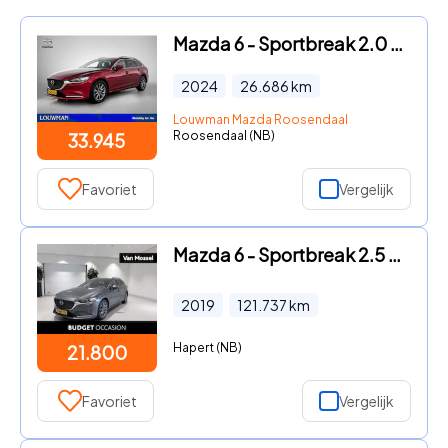
Mazda 6 - Sportbreak 2.0 SkyActiv-G 165 Centre-Line Navigatie | Camera
2024
26.686
km
Louwman Mazda Roosendaal
Roosendaal (NB)
33.945
Favoriet
Vergelijk
Mazda 6 - Sportbreak 2.5 SkyActiv-G 194 Signature Volledig onderhouden
2019
121.737
km
Hapert (NB)
21.800
Favoriet
Vergelijk