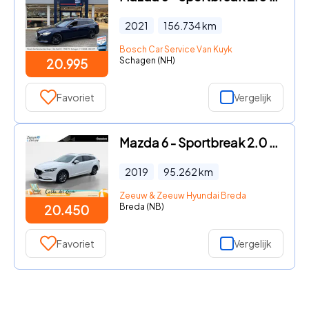
2021
156.734
km
Bosch Car Service Van Kuyk
Schagen (NH)
20.995
Favoriet
Vergelijk
Mazda 6 - Sportbreak 2.0 SkyActiv-G 145 TS | Automaat! | Navi | Parkee
2019
95.262
km
Zeeuw & Zeeuw Hyundai Breda
Breda (NB)
20.450
Favoriet
Vergelijk