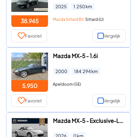
2025
1.250
km
Mazda Sittard BV
Sittard (LI)
38.945
Favoriet
Vergelijk
Mazda MX-5 - 1.6i
2000
184.294
km
Apeldoorn (GE)
5.950
Favoriet
Vergelijk
Mazda MX-5 - Exclusive-Line 1.5 Sky-G 136pk | MY27 | September leverbaar
2026
0
km