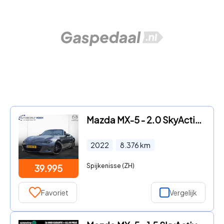
Mazda MX-5 - 2.0 SkyActiv-G 184PK rijkelijk uitgerust / zie beschrijving
2022
8.376
km
Spijkenisse (ZH)
39.995
Favoriet
Vergelijk