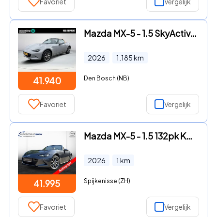
Favoriet
Vergelijk
Mazda MX-5 - 1.5 SkyActiv-G 132 Kazari | € 5.545, - Voorraad Voordeel | A
2026
1.185
km
Den Bosch (NB)
41.940
Favoriet
Vergelijk
Mazda MX-5 - 1.5 132pk Kazari / NIEUW
2026
1
km
Spijkenisse (ZH)
41.995
Favoriet
Vergelijk