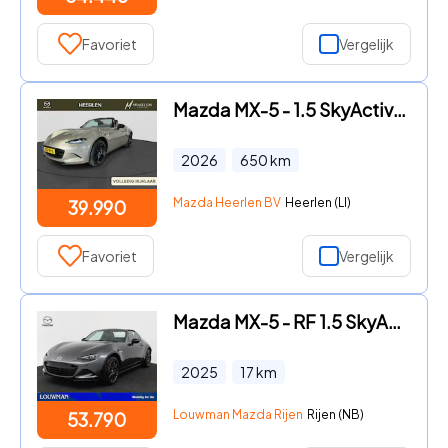
Favoriet
Vergelijk
Mazda MX-5 - 1.5 SkyActiv-G 132 Prime-Line | Demo | Cabrio Soft Top | App
2026
650
km
Mazda Heerlen BV
Heerlen (LI)
39.990
Favoriet
Vergelijk
Mazda MX-5 - RF 1.5 SkyActiv-G 132 Homura
2025
17
km
Louwman Mazda Rijen
Rijen (NB)
53.790