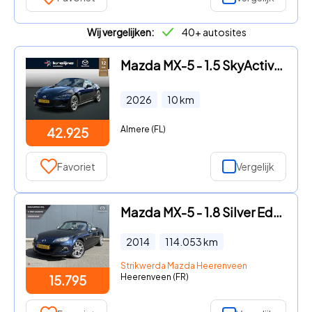
Wij vergelijken:
40+ autosites
Mazda MX-5 - 1.5 SkyActiv-G 132 Exclusive-Line | Van €50.399, - naar €42.
2026
10
km
Almere (FL)
42.925
Favoriet
Vergelijk
Mazda MX-5 - 1.8 Silver Edition Navigatie | Bluetooth | Stoelverwarming |
2014
114.053
km
Strikwerda Mazda Heerenveen
Heerenveen (FR)
15.795