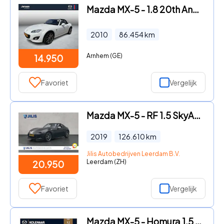
Mazda MX-5 - 1.8 20th Anniversary , Limited Edition Nr: 1319/2000, Airco,
2010
86.454
km
Arnhem (GE)
14.950
Favoriet
Vergelijk
Mazda MX-5 - RF 1.5 SkyActiv-G 132 GT-M | Leder | Stoelverwarming | Camer
2019
126.610
km
Jilis Autobedrijven Leerdam B.V.
Leerdam (ZH)
20.950
Favoriet
Vergelijk
Mazda MX-5 - Homura 1.5 Sky-G 136pk | Oktober leverbaar