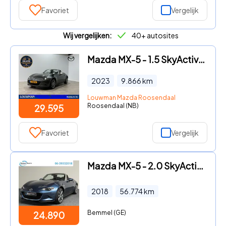
Favoriet
Vergelijk
Wij vergelijken:
40+ autosites
Mazda MX-5 - 1.5 SkyActiv-G 132 Luxury Limited
2023
9.866
km
Louwman Mazda Roosendaal
Roosendaal (NB)
29.595
Favoriet
Vergelijk
Mazda MX-5 - 2.0 SkyActiv-G 160 GT-M | LEDER | BOSE | KEYLESS
2018
56.774
km
Bemmel (GE)
24.890