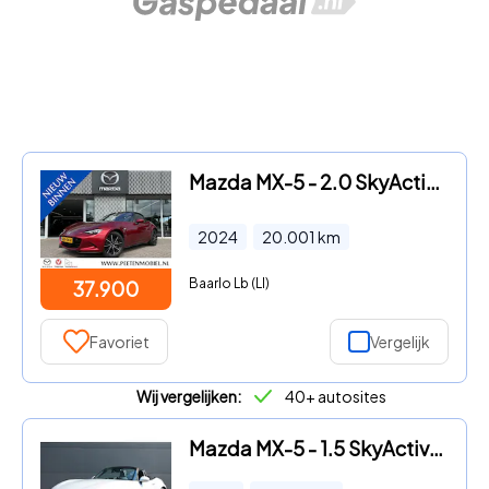
Mazda MX-5 - 2.0 SkyActiv-G 184 Exclusive-Line | NEDERLANDSE AUTO | LEDER
2024
20.001
km
Baarlo Lb (LI)
37.900
Favoriet
Vergelijk
Wij vergelijken:
40+ autosites
Mazda MX-5 - 1.5 SkyActiv-G 131 GT-M | Navigatie | Lederen bekleding | St