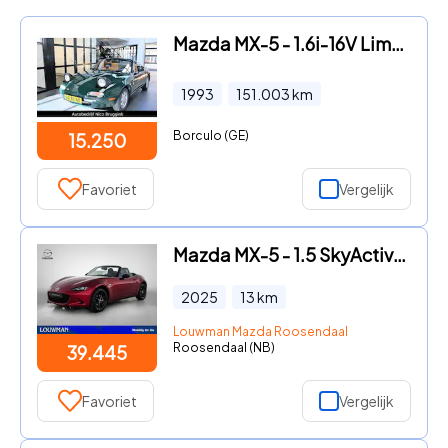
Mazda MX-5 - 1.6i-16V Limited Edition Nr. 53 *Origineel NL
1993
151.003
km
Borculo (GE)
15.250
Favoriet
Vergelijk
Mazda MX-5 - 1.5 SkyActiv-G 132 Prime-Line | Voorraadvoordeel ruim € 6.50
2025
13
km
Louwman Mazda Roosendaal
Roosendaal (NB)
39.445
Favoriet
Vergelijk