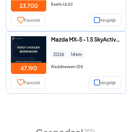
Baarlo Lb (LI)
23.700
Favoriet
Vergelijk
Mazda MX-5 - 1.5 SkyActiv-G 132 | Kazari | *NIEUW
2026
14
km
Waddinxveen (ZH)
47.190
Favoriet
Vergelijk