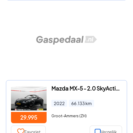
Mazda MX-5 - 2.0 SkyActiv-G 184 Signature Navi Camera 184PK
2022
66.133
km
Groot-Ammers (ZH)
29.995
Favoriet
Vergelijk