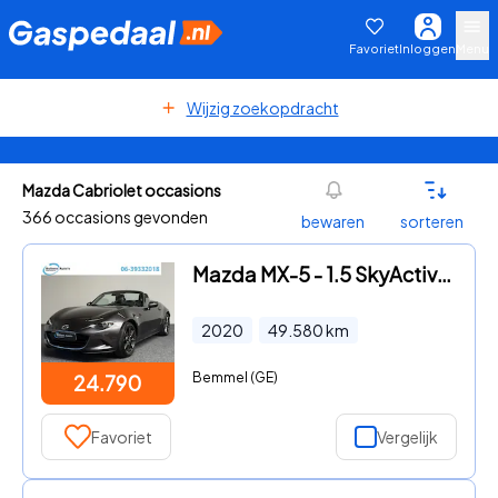
Favoriet
Inloggen
Menu
Wijzig zoekopdracht
Mazda Cabriolet occasions
366 occasions gevonden
bewaren
sorteren
Mazda MX-5 - 1.5 SkyActiv-G 132 GT-M LEDER | 17"LMV | CAMERA | CARPLAY
2020
49.580
km
Bemmel (GE)
24.790
Favoriet
Vergelijk