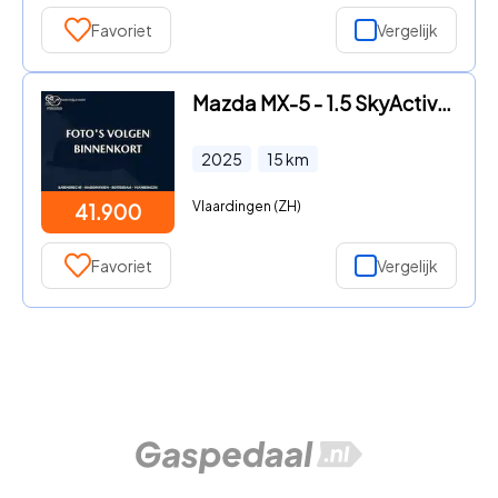
Favoriet
Vergelijk
Mazda MX-5 - 1.5 SkyActiv-G 132 | Kazari | *NIEUW
2025
15
km
Vlaardingen (ZH)
41.900
Favoriet
Vergelijk