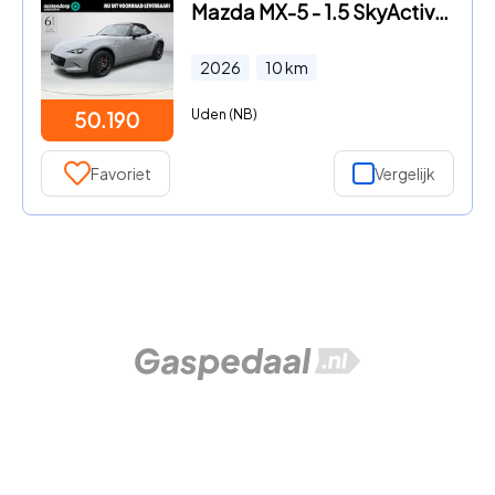
Mazda MX-5 - 1.5 SkyActiv-G 132 Homura Recaro Interieur | Brembo Remsyste
2026
10
km
Uden (NB)
50.190
Favoriet
Vergelijk