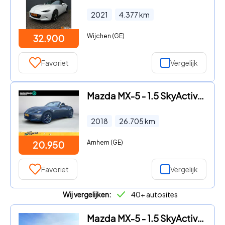
2021
4.377
km
Wijchen (GE)
32.900
Favoriet
Vergelijk
Mazda MX-5 - 1.5 SkyActiv-G 131 | Rijklaarprijs | Dealer onderhouden | Ai
2018
26.705
km
Arnhem (GE)
20.950
Favoriet
Vergelijk
Wij vergelijken:
40+ autosites
Mazda MX-5 - 1.5 SkyActiv-G 132 Kazari | Voorraadvoordeel