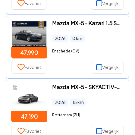
Favoriet
Vergelijk
Mazda MX-5 - Kazari 1.5 Sky-G 132pk | Direct leverbaar | €3000, - Inruilv
2026
0
km
Enschede (OV)
47.990
Favoriet
Vergelijk
Mazda MX-5 - SKYACTIV-G 132 Kazari | 16-inch lichtmetalen velgen in Brigh
2026
15
km
Rotterdam (ZH)
47.190
Favoriet
Vergelijk