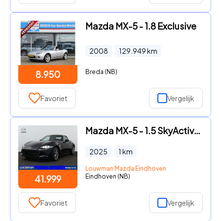
Mazda MX-5 - 1.8 Exclusive
2008
129.949
km
Breda (NB)
8.950
Favoriet
Vergelijk
Mazda MX-5 - 1.5 SkyActiv-G 132 Kazari | Ruim € 8.500, - voorraadvoordeel
2025
1
km
Louwman Mazda Eindhoven
Eindhoven (NB)
41.999
Favoriet
Vergelijk