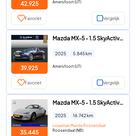
Amersfoort (UT)
42.925
Favoriet
Vergelijk
Mazda MX-5 - 1.5 SkyActiv-G 132 Exclusive-Line | BOSE | DAB | Apple CarPl
2025
5.845
km
Amersfoort (UT)
39.925
Favoriet
Vergelijk
Mazda MX-5 - 1.5 SkyActiv-G 132 Exclusive-Line
2025
16.742
km
Louwman Mazda Roosendaal
Roosendaal (NB)
35.445