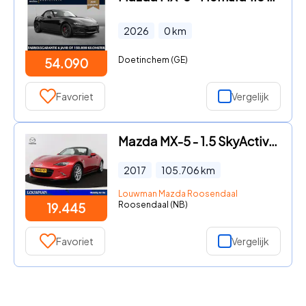
2026
0
km
Doetinchem (GE)
54.090
Favoriet
Vergelijk
Mazda MX-5 - 1.5 SkyActiv-G 131 S | Airco | Dealer onderhouden! |
2017
105.706
km
Louwman Mazda Roosendaal
Roosendaal (NB)
19.445
Favoriet
Vergelijk