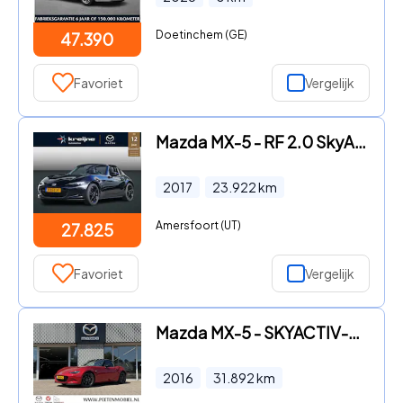
Doetinchem (GE)
47.390
Favoriet
Vergelijk
Mazda MX-5 - RF 2.0 SkyActiv-G 160 GT-M | Automaat | Apple Carplay/Androi
2017
23.922
km
Amersfoort (UT)
27.825
Favoriet
Vergelijk
Mazda MX-5 - SKYACTIV-G 2.0 TS+ 160PK | CAMERA | ZWART LEDER | APPLE CARP
2016
31.892
km