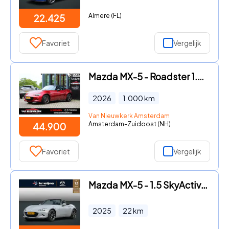
Almere (FL)
22.425
Favoriet
Vergelijk
Mazda MX-5 - Roadster 1.5 Skyactiv-G 132pk Homura | Brembo remmen | Recar
2026
1.000
km
Van Nieuwkerk Amsterdam
Amsterdam-Zuidoost (NH)
44.900
Favoriet
Vergelijk
Mazda MX-5 - 1.5 SkyActiv-G 132 Exclusive-Line | Spoiler | Diffuser | Spl
2025
22
km