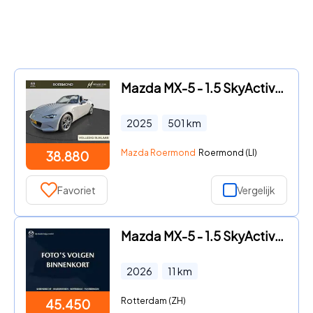
Mazda MX-5 - 1.5 SkyActiv-G 132 Exclusive-Line | Rijklaar | Apple carplay
2025
501
km
Mazda Roermond
Roermond (LI)
38.880
Favoriet
Vergelijk
Mazda MX-5 - 1.5 SkyActiv-G 132 | Homura | *NIEUW
2026
11
km
Rotterdam (ZH)
45.450