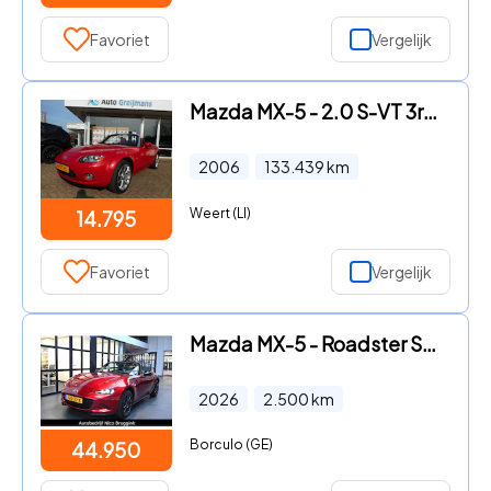
Favoriet
Vergelijk
Mazda MX-5 - 2.0 S-VT 3rd Gen. LE
2006
133.439
km
Weert (LI)
14.795
Favoriet
Vergelijk
Mazda MX-5 - Roadster SkyActiv-G 132 6MT Homura *BTW auto* *All-in prijs
2026
2.500
km
Borculo (GE)
44.950