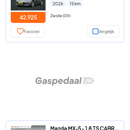
2026
15
km
Zwolle (OV)
42.925
Favoriet
Vergelijk
Mazda MX-5 - 1.8 TS CABRIO / AIRCO / LEDER / LM VELGEN 16"