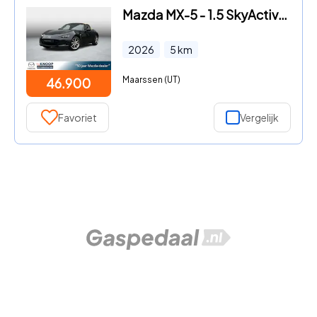
Mazda MX-5 - 1.5 SkyActiv-G 132 Kazari | Direct leverbaar | Nu met €3.000
2026
5
km
Maarssen (UT)
46.900
Favoriet
Vergelijk