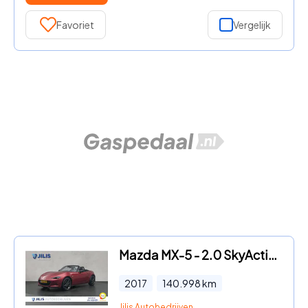
Favoriet
Vergelijk
Mazda MX-5 - 2.0 SkyActiv-G 160 GT-M | Stoelverwarming | Apple Carplay |
2017
140.998
km
Jilis Autobedrijven