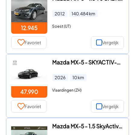
2012
140.484
km
Soest (UT)
12.945
Favoriet
Vergelijk
Mazda MX-5 - SKYACTIV-G 132 Kazari | 16-inch lichtmetalen velgen in Brigh
2026
10
km
Vlaardingen (ZH)
47.990
Favoriet
Vergelijk
Mazda MX-5 - 1.5 SkyActiv-G 132 Kazari | Rijklaar | Demo