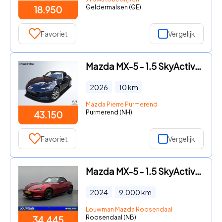
Geldermalsen (GE)
18.950
Favoriet
Vergelijk
Mazda MX-5 - 1.5 SkyActiv-G 132 pk Exclusive-Line | CARPLAY | NAVI | LEDE
2026
10
km
Mazda Pierre Purmerend
Purmerend (NH)
43.150
Favoriet
Vergelijk
Mazda MX-5 - 1.5 SkyActiv-G 132 Exclusive-Line Aero pakket Zwarte LM velg
2024
9.000
km
Louwman Mazda Roosendaal
Roosendaal (NB)
34.445