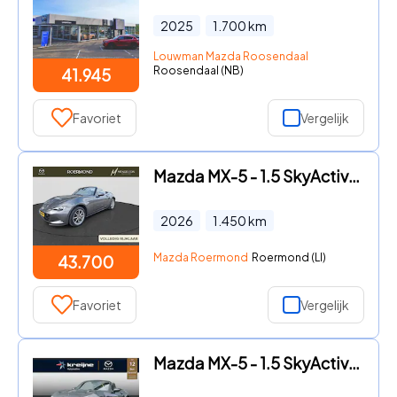
2025
1.700
km
Louwman Mazda Roosendaal
Roosendaal (NB)
41.945
Favoriet
Vergelijk
Mazda MX-5 - 1.5 SkyActiv-G 132 Exclusive-Line
2026
1.450
km
Mazda Roermond
Roermond (LI)
43.700
Favoriet
Vergelijk
Mazda MX-5 - 1.5 SkyActiv-G 132 Exclusive-Line | €7.414 VOORDEEL | Bose a