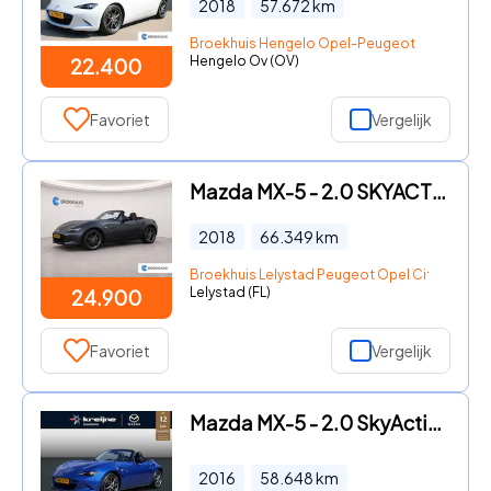
2018
57.672
km
Broekhuis Hengelo Opel-Peugeot
Hengelo Ov (OV)
22.400
Favoriet
Vergelijk
Mazda MX-5 - 2.0 SKYACTIV-G 160PK GT-M / NAVI / LEDER / XENON / LED / PDC
2018
66.349
km
Broekhuis Lelystad Peugeot Opel Citroen
Lelystad (FL)
24.900
Favoriet
Vergelijk
Mazda MX-5 - 2.0 SkyActiv-G 160 GT-M | Wrap | Bose | Navi | RIJKLAARPRIJS
2016
58.648
km