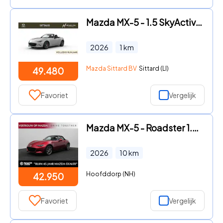
Mazda MX-5 - 1.5 SkyActiv-G 132 Homura | Recaro sportstoelen | Brembo | R
2026
1
km
Mazda Sittard BV
Sittard (LI)
49.480
Favoriet
Vergelijk
Mazda MX-5 - Roadster 1.5 SkyActiv-G Exclusive-Line | voorraad voordeel |
2026
10
km
Hoofddorp (NH)
42.950
Favoriet
Vergelijk