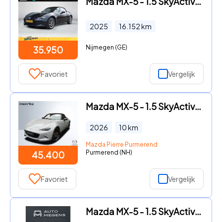
Mazda MX-5 - 1.5 SkyActiv-G 132 Kazari | Cruise Control | Navigatie | PDC
2025
16.152
km
Nijmegen (GE)
35.950
Favoriet
Vergelijk
Mazda MX-5 - 1.5 SkyActiv-G 132 Homura | incl. 10 YEARS DEALS: tot €3.500
2026
10
km
Mazda Pierre Purmerend
Purmerend (NH)
45.400
Favoriet
Vergelijk
Mazda MX-5 - 1.5 SkyActiv-G 132 GT-M