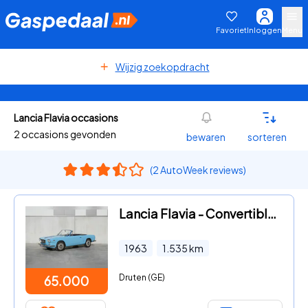
Favoriet
Inloggen
Menu
Wijzig zoekopdracht
Lancia Flavia occasions
2 occasions gevonden
bewaren
sorteren
(2 AutoWeek reviews)
Lancia Flavia - Convertible Variante M1167
1963
1.535
km
Druten (GE)
65.000