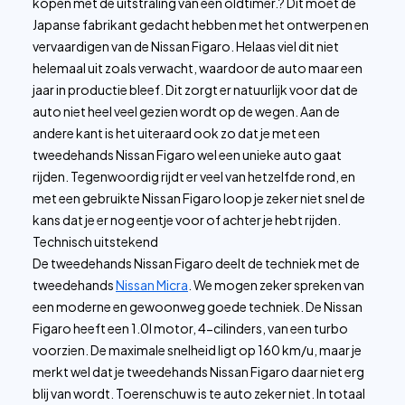
kopen met de uitstraling van een oldtimer.? Dit moet de
Japanse fabrikant gedacht hebben met het ontwerpen en
vervaardigen van de Nissan Figaro. Helaas viel dit niet
helemaal uit zoals verwacht, waardoor de auto maar een
jaar in productie bleef. Dit zorgt er natuurlijk voor dat de
auto niet heel veel gezien wordt op de wegen. Aan de
andere kant is het uiteraard ook zo dat je met een
tweedehands Nissan Figaro wel een unieke auto gaat
rijden. Tegenwoordig rijdt er veel van hetzelfde rond, en
met een gebruikte Nissan Figaro loop je zeker niet snel de
kans dat je er nog eentje voor of achter je hebt rijden.
Technisch uitstekend
De tweedehands Nissan Figaro deelt de techniek met de
tweedehands
Nissan Micra
. We mogen zeker spreken van
een moderne en gewoonweg goede techniek. De Nissan
Figaro heeft een 1.0l motor, 4-cilinders, van een turbo
voorzien. De maximale snelheid ligt op 160 km/u, maar je
merkt wel dat je tweedehands Nissan Figaro daar niet erg
blij van wordt. Toerenschuw is te auto zeker niet. In totaal