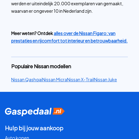
werden er uiteindelijk 20.000 exemplaren van gemaakt,
waarvan er ongeveer 10 in Nederland zijn.
Meer weten? Ontdek
alles over de Nissan Figaro: van
prestaties en rijcomfort tot interieur en betrouwbaarheid.
Populaire Nissan modellen
Nissan Qashqai
Nissan Micra
Nissan X-Trail
Nissan Juke
Hulp bij jouw aankoop
Auto kopen