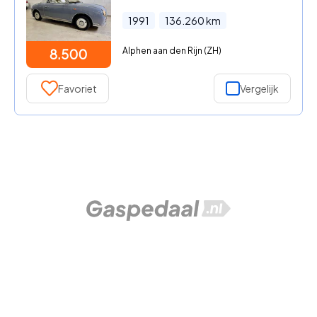
1991
136.260
km
Alphen aan den Rijn (ZH)
8.500
Favoriet
Vergelijk