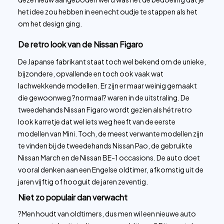
het idee zou hebben in een echt oudje te stappen als het
om het design ging.
De retro look van de Nissan Figaro
De Japanse fabrikant staat toch wel bekend om de unieke,
bijzondere, opvallende en toch ook vaak wat
lachwekkende modellen. Er zijn er maar weinig gemaakt
die gewoonweg ?normaal? waren in de uitstraling. De
tweedehands Nissan Figaro wordt gezien als hét retro
look karretje dat wel iets weg heeft van de eerste
modellen van Mini. Toch, de meest verwante modellen zijn
te vinden bij de tweedehands Nissan Pao, de gebruikte
Nissan March en de Nissan BE-1 occasions. De auto doet
vooral denken aan een Engelse oldtimer, afkomstig uit de
jaren vijftig of hooguit de jaren zeventig.
Niet zo populair dan verwacht
?Men houdt van oldtimers, dus men wil een nieuwe auto