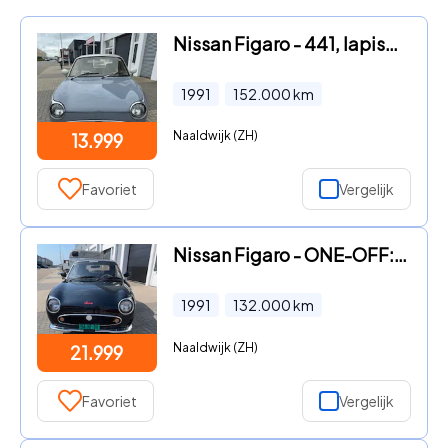
Nissan Figaro - 441, lapisgrijs, automaat, airco , turbo
1991
152.000
km
Naaldwijk (ZH)
13.999
Favoriet
Vergelijk
Nissan Figaro - ONE-OFF: LINKSGESTUURD, Handgeschakeld, TURBO, 'The Beast'
1991
132.000
km
Naaldwijk (ZH)
21.999
Favoriet
Vergelijk