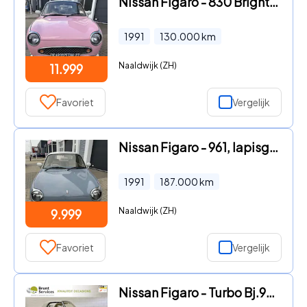
Nissan Figaro - 830 Bright Pink, automaat, airco, turbo
1991
130.000
km
Naaldwijk (ZH)
11.999
Favoriet
Vergelijk
Nissan Figaro - 961, lapisgrijs, automaat, airco, turbo
1991
187.000
km
Naaldwijk (ZH)
9.999
Favoriet
Vergelijk
Nissan Figaro - Turbo Bj.91|Automaat|Leder|Airco|Volledig onderhouden