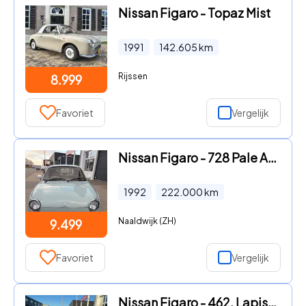
Nissan Figaro - Topaz Mist
1991
142.605
km
Rijssen
8.999
Favoriet
Vergelijk
Nissan Figaro - 728 Pale Aqua met automaat, airco, turbomotor
1992
222.000
km
Naaldwijk (ZH)
9.499
Favoriet
Vergelijk
Nissan Figaro - 462, Lapisgrijs, automaat, airco, turbo