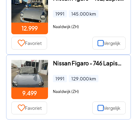
1991
145.000
km
Naaldwijk (ZH)
12.999
Favoriet
Vergelijk
Nissan Figaro - 746 Lapisgrijs, automaat, airco , turbo
1991
129.000
km
Naaldwijk (ZH)
9.499
Favoriet
Vergelijk