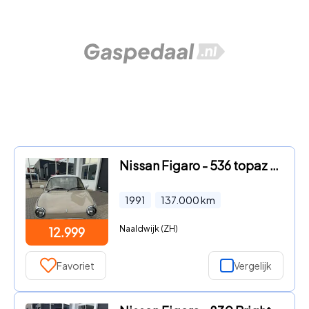
Nissan Figaro - 536 topaz mist, automaat, airco, turbo
1991
137.000
km
Naaldwijk (ZH)
12.999
Favoriet
Vergelijk