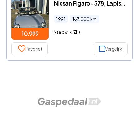
Nissan Figaro - 378, Lapisgrijs Barnfind, automaat, airco, turbo
1991
167.000
km
Naaldwijk (ZH)
10.999
Favoriet
Vergelijk