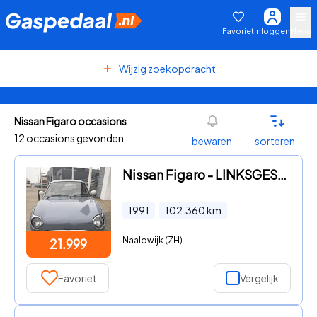
Favoriet
Inloggen
Menu
Wijzig zoekopdracht
Nissan Figaro occasions
12 occasions gevonden
bewaren
sorteren
Nissan Figaro - LINKSGESTUURD, airco, turbo, automaat
1991
102.360
km
Naaldwijk (ZH)
21.999
Favoriet
Vergelijk