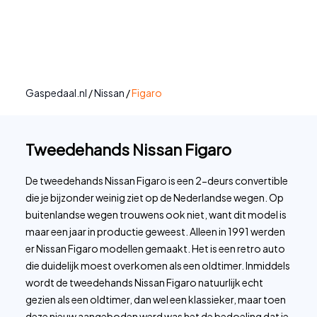
Gaspedaal.nl
/
Nissan
/
Figaro
Tweedehands Nissan Figaro
De tweedehands Nissan Figaro is een 2-deurs convertible
die je bijzonder weinig ziet op de Nederlandse wegen. Op
buitenlandse wegen trouwens ook niet, want dit model is
maar een jaar in productie geweest. Alleen in 1991 werden
er Nissan Figaro modellen gemaakt. Het is een retro auto
die duidelijk moest overkomen als een oldtimer. Inmiddels
wordt de tweedehands Nissan Figaro natuurlijk echt
gezien als een oldtimer, dan wel een klassieker, maar toen
deze nieuw aangeboden werd was het de bedoeling dat je