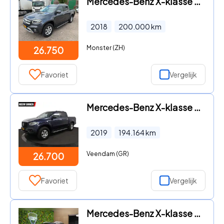
Mercedes-Benz X-klasse - 250D 4 Matic Automaat Airco Navi Cruisecontrol Trekhaak 3500
2018
200.000
km
Monster (ZH)
26.750
Favoriet
Vergelijk
Mercedes-Benz X-klasse - 250d 4x4 - Airco - Cruise - 360 graden cam
2019
194.164
km
Veendam (GR)
26.700
Favoriet
Vergelijk
Mercedes-Benz X-klasse - 250 d 4-MATIC / Camera / Trekhaak / Cruise