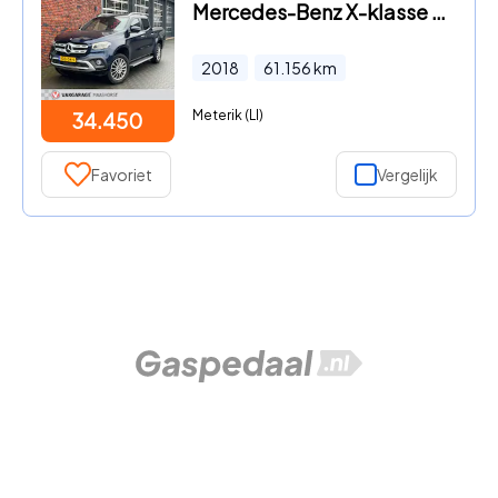
Mercedes-Benz X-klasse - 250 d 4-MATIC Progressive BTW 360°Camera/Keyless/PDC/LED/DAB
2018
61.156
km
Meterik (LI)
34.450
Favoriet
Vergelijk