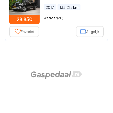
2017
133.213
km
Waarder (ZH)
28.850
Favoriet
Vergelijk