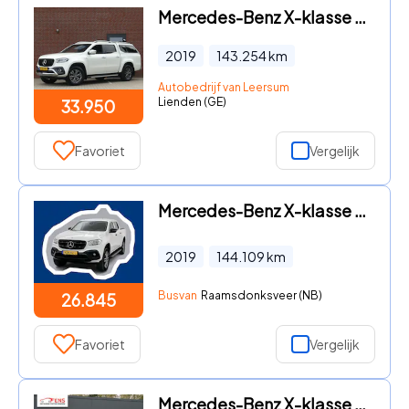
Mercedes-Benz X-klasse - 350 d 4-MATIC 3500KG Trekgewicht Camera/Leer/Led
2019
143.254
km
Autobedrijf van Leersum
Lienden (GE)
33.950
Favoriet
Vergelijk
Mercedes-Benz X-klasse - 220 d 4-MATIC Pure Roll-cover 3.5t trekhaak Camera Stoelverw
2019
144.109
km
Busvan
Raamsdonksveer (NB)
26.845
Favoriet
Vergelijk
Mercedes-Benz X-klasse - 250 d 4-MATIC Power TOPSTAAT! DEALER ONDERHOUDEN! LEER! NAVI