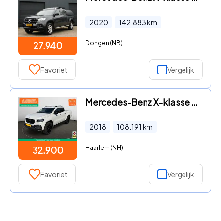
2020
142.883
km
Dongen (NB)
27.940
Favoriet
Vergelijk
Mercedes-Benz X-klasse - d 4-MATIC AMG Night Edition Aut- 360 Camera, Xenon
2018
108.191
km
Haarlem (NH)
32.900
Favoriet
Vergelijk