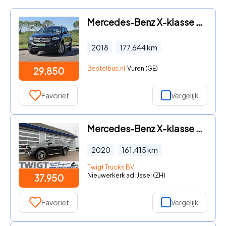
Mercedes-Benz X-klasse - 250 POWER Navi 4x4
2018
177.644
km
Bestelbus.nl
Vuren (GE)
29.850
Favoriet
Vergelijk
Mercedes-Benz X-klasse - 350 d 4-MATIC Power Edition
2020
161.415
km
Twigt Trucks BV
Nieuwerkerk ad IJssel (ZH)
37.950
Favoriet
Vergelijk