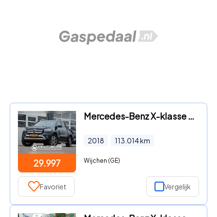
Mercedes-Benz X-klasse - 250 d 4-MATIC DC MARGE/ AUT/ LED/ 360/ CLIMA/ CRUISE/ NAVI/
2018
113.014
km
Wijchen (GE)
29.997
Favoriet
Vergelijk