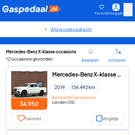
Favoriet
Inloggen
Menu
Wijzig zoekopdracht
Mercedes-Benz X-klasse occasions
12 occasions gevonden
bewaren
sorteren
Mercedes-Benz X-klasse - 350 d 4-MATIC 3500 KG Trekgewicht LED/Camera/LEER
2019
136.492
km
Autobedrijf van Leersum
Lienden (GE)
34.950
Favoriet
Vergelijk