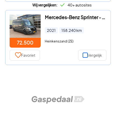
Wij vergelijken:
40+ autosites
Mercedes-Benz Sprinter - 319 3.0 V6 CDI L3H3 Motorsport Camper Vol Opties
2021
158.240
km
Heinkenszand (ZE)
72.500
Favoriet
Vergelijk