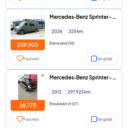
Mercedes-Benz Sprinter - 319 CDI 4x4 X-Innova
2026
325
km
Barneveld (GE)
209.900
Favoriet
Vergelijk
Mercedes-Benz Sprinter - 316Cdi Motor Camper Automaat, Airco, Navigatie, Cruise contr
2012
297.923
km
Breukelen Ut (UT)
28.775
Favoriet
Vergelijk