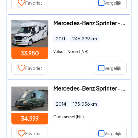
Favoriet
Vergelijk
Mercedes-Benz Sprinter - Camper
2011
246.299
km
Velsen-Noord (NH)
33.950
Favoriet
Vergelijk
Mercedes-Benz Sprinter - 210 CDI I Camper I Luchtvering I Luifel I Incl. BTW
2014
173.056
km
Oudkarspel (NH)
34.999
Favoriet
Vergelijk