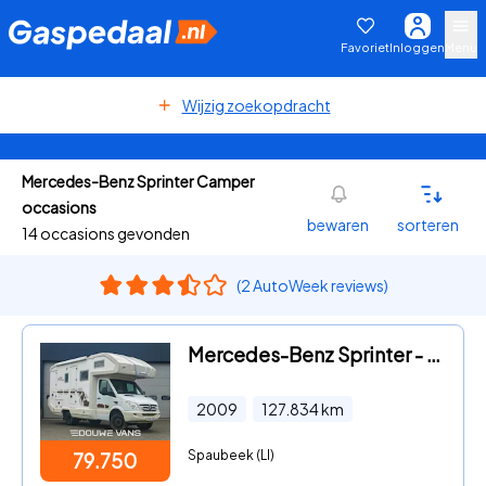
Favoriet
Inloggen
Menu
Wijzig zoekopdracht
Mercedes-Benz Sprinter Camper
occasions
bewaren
sorteren
14 occasions gevonden
(2 AutoWeek reviews)
Mercedes-Benz Sprinter - 518 V6 Camper Automaat 4x4 Off Road Weinsberg LEV
2009
127.834
km
Spaubeek (LI)
79.750