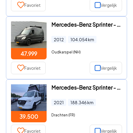
Favoriet
Vergelijk
Mercedes-Benz Sprinter - 313 2.2 CDI L2 H2 I Camper I Luifel I Incl. Btw
2012
104.054
km
Oudkarspel (NH)
47.999
Favoriet
Vergelijk
Mercedes-Benz Sprinter - 315 Camper |1e Eigenaar | Automaat| Slaapplekken | Stand Kac
2021
188.346
km
Drachten (FR)
39.500
Favoriet
Vergelijk