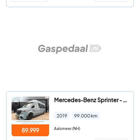
Mercedes-Benz Sprinter - 319 3.0 CDI L3H2 dikste camper motorsport mx motorhome
2019
99.000
km
Aalsmeer (NH)
89.999