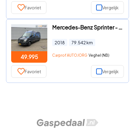
Favoriet
Vergelijk
Mercedes-Benz Sprinter - Mercedes-benz Sprinter L3 Lengte 7 meter V6 204 PK Automaat
2018
79.542
km
Carprof AUTOJORG
Veghel (NB)
49.995
Favoriet
Vergelijk