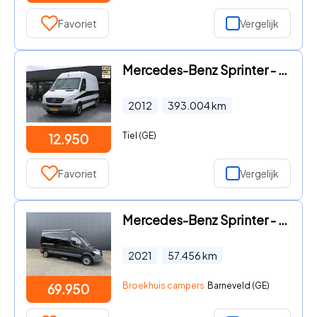
Favoriet
Vergelijk
Mercedes-Benz Sprinter - Camper, 2 persoonsbed, Gasstel, Mobiele WC, Thule instap tra
2012
393.004
km
Tiel (GE)
12.950
Favoriet
Vergelijk
Mercedes-Benz Sprinter - 314 Automaat L2H2 Mobile Office/ Camper
2021
57.456
km
Broekhuis campers
Barneveld (GE)
69.950