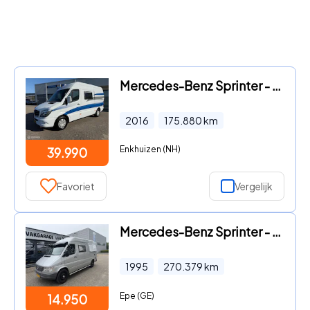
Mercedes-Benz Sprinter - bus 313 2.2 BlueTEC 325
2016
175.880
km
Enkhuizen (NH)
39.990
Favoriet
Vergelijk
Mercedes-Benz Sprinter - 212 D MERCEDES BUSCAMPER NETTE BUSCAMPER
1995
270.379
km
Epe (GE)
14.950