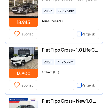
2023
77.673
km
Terneuzen (ZE)
18.945
Favoriet
Vergelijk
Fiat Tipo Cross - 1.0 Life Camera|Applecarplay|Cruisecontrol|Stoelverwarming|N
2021
71.263
km
Arnhem (GE)
13.900
Favoriet
Vergelijk
Fiat Tipo Cross - New 1.0 Firefly 100pk Navi | Adaptive Cruise Control | Ap