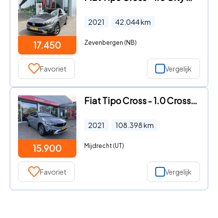
2021
42.044
km
Zevenbergen (NB)
17.450
Favoriet
Vergelijk
Fiat Tipo Cross - 1.0 Cross Carplay, Trekhaak, Camera, Cruise.
2021
108.398
km
Mijdrecht (UT)
15.900
Favoriet
Vergelijk