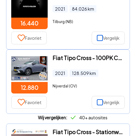
2021
84.026
km
Tilburg (NB)
16.440
Favoriet
Vergelijk
Fiat Tipo Cross - 100PK Cross NED. AUTO | HOGE ZIT | WINTERPACK | NAVI
2021
128.509
km
Nijverdal (OV)
12.880
Favoriet
Vergelijk
Wij vergelijken:
40+ autosites
Fiat Tipo Cross - Stationwagon 1.5 Hybrid Garmin CARPLAY ADAP-CRUISE CLIMA STO