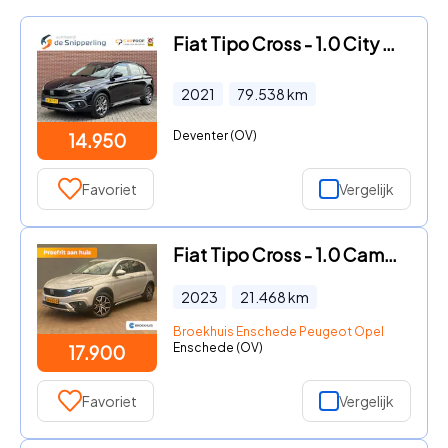
Fiat Tipo Cross - 1.0 City Cross CLIMA CARPLAY CRUISE CAMERA PDC LMV
2021
79.538
km
Deventer (OV)
14.950
Favoriet
Vergelijk
Fiat Tipo Cross - 1.0 Camera | Keyless | Navigatie | 17" Lichtmetaal | Climate
2023
21.468
km
Broekhuis Enschede Peugeot Opel
Enschede (OV)
17.900
Favoriet
Vergelijk