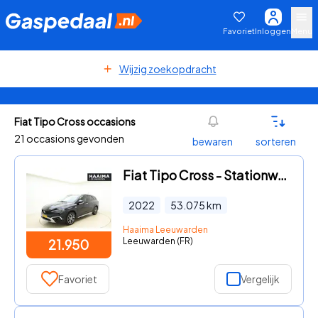
Favoriet
Inloggen
Menu
Wijzig zoekopdracht
Fiat Tipo Cross occasions
21 occasions gevonden
bewaren
sorteren
Fiat Tipo Cross - Stationwagon 1.5 Hybrid Automaat | Navigatie | Trekhaak | Cl
2022
53.075
km
Haaima Leeuwarden
Leeuwarden (FR)
21.950
Favoriet
Vergelijk