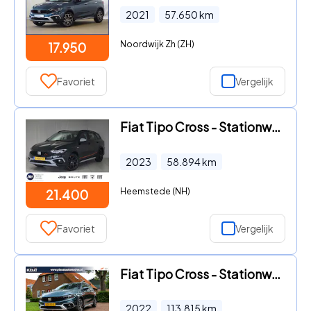
2021
57.650
km
Noordwijk Zh (ZH)
17.950
Favoriet
Vergelijk
Fiat Tipo Cross - Stationwagon 1.5 Hybrid Garmin | Apple-Android | Adaptive Cr
2023
58.894
km
Heemstede (NH)
21.400
Favoriet
Vergelijk
Fiat Tipo Cross - Stationwagon 1.5 Hybrid Garmin Aut. | Adap. Cruise | Stoelve
2022
113.815
km