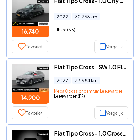
Fiat Tipo Cross - 1.0 City Cross | APPLE CARPLAY | CLIMATE CONTROL | CRUISE CO
2022
32.753
km
Tilburg (NB)
16.740
Favoriet
Vergelijk
Fiat Tipo Cross - SW 1.0 Firefly 100 | Navigatie | Privacy Glass | Camera | Cl
2022
33.984
km
Mega Occasioncentrum Leeuwarden
Leeuwarden (FR)
14.900
Favoriet
Vergelijk
Fiat Tipo Cross - 1.0 Cross | Camera | Navigatie | Stoelverwarming