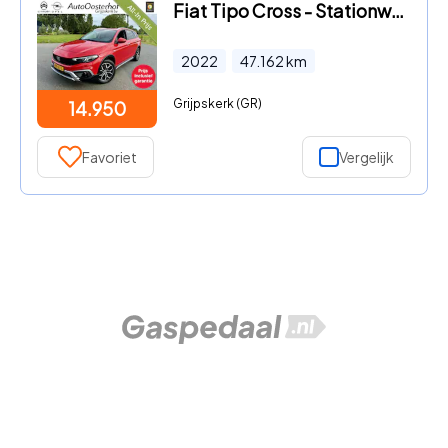
Fiat Tipo Cross - Stationwagon 100pk Red
2022
47.162
km
Grijpskerk (GR)
14.950
Favoriet
Vergelijk