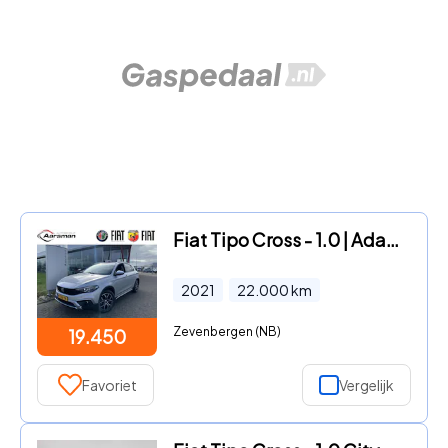
Fiat Tipo Cross - 1.0 | Adaptive cruise | Achteruitrijcamera | LED | Dodehoeks
2021
22.000
km
Zevenbergen (NB)
19.450
Favoriet
Vergelijk