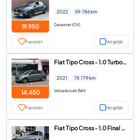
2022
59.786
km
Deventer (OV)
19.950
Favoriet
Vergelijk
Fiat Tipo Cross - 1.0 Turbo 100 City Cross CLIMATE|APPLE/ANDROID|TREKHAAK|CAME
2021
78.779
km
Velserbroek (NH)
14.450
Favoriet
Vergelijk
Fiat Tipo Cross - 1.0 Final BTW auto