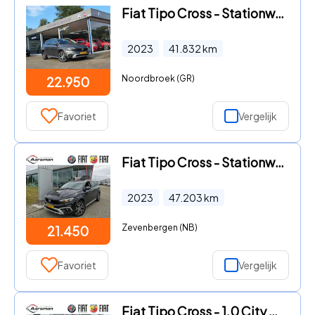
Fiat Tipo Cross - Stationwagon 1.5 Hybrid
2023
41.832
km
Noordbroek (GR)
22.950
Favoriet
Vergelijk
Fiat Tipo Cross - Stationwagon 1.0 | Trekhaak | Navi | Carplay | Camera | Auto
2023
47.203
km
Zevenbergen (NB)
21.450
Favoriet
Vergelijk
Fiat Tipo Cross - 1.0 City Cross | Apple Carplay & Android Auto | Parkeersenso