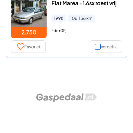
Fiat Marea - 1.6sx roest vrij
1998
106.138
km
Ede (GE)
2.750
Favoriet
Vergelijk