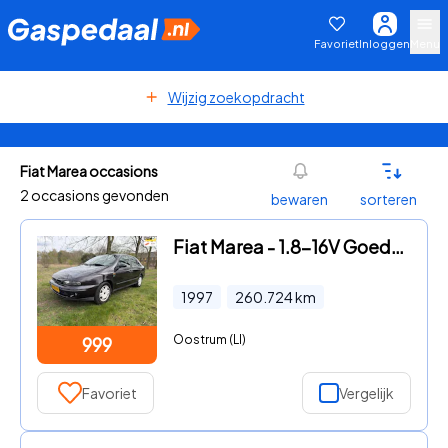
Favoriet
Inloggen
Menu
Wijzig zoekopdracht
Fiat Marea occasions
2 occasions gevonden
bewaren
sorteren
Fiat Marea - 1.8-16V Goedkope Auto ELX APK 07-03-2027
1997
260.724
km
Oostrum (LI)
999
Favoriet
Vergelijk