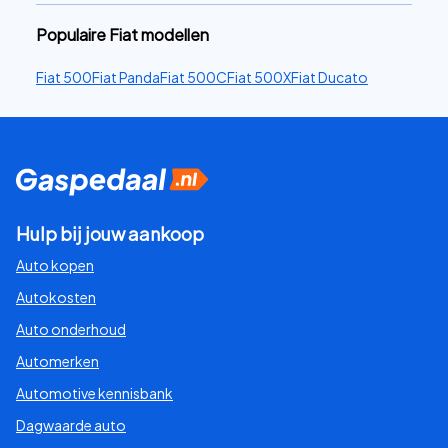
Populaire Fiat modellen
Fiat 500
Fiat Panda
Fiat 500C
Fiat 500X
Fiat Ducato
Hulp bij jouw aankoop
Auto kopen
Autokosten
Auto onderhoud
Automerken
Automotive kennisbank
Dagwaarde auto