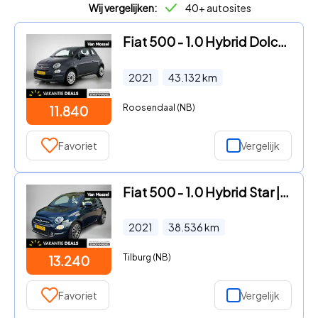
Wij vergelijken:
40+ autosites
Fiat 500 - 1.0 Hybrid Dolcevita | Airco | Apple Carplay/Android Auto
2021
43.132
km
Roosendaal (NB)
11.840
Favoriet
Vergelijk
Fiat 500 - 1.0 Hybrid Star | Navgatie | Parkeersensoren | LMV 16" | App
2021
38.536
km
Tilburg (NB)
13.240
Favoriet
Vergelijk