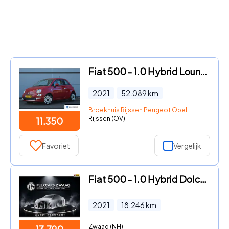
Fiat 500 - 1.0 Hybrid Lounge
2021
52.089
km
Broekhuis Rijssen Peugeot Opel
Rijssen (OV)
11.350
Favoriet
Vergelijk
Fiat 500 - 1.0 Hybrid Dolcevita - Navi - Climate - Panodak - Parkeerhhu
2021
18.246
km
Zwaag (NH)