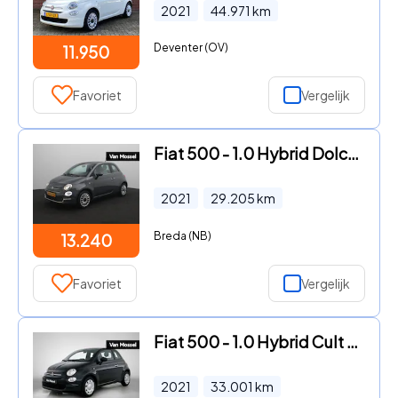
2021
44.971
km
Deventer (OV)
11.950
Favoriet
Vergelijk
Fiat 500 - 1.0 Hybrid Dolcevita | Airco | Apple Carplay | Panoramadak |
2021
29.205
km
Breda (NB)
13.240
Favoriet
Vergelijk
Fiat 500 - 1.0 Hybrid Cult | Airco | Elektrische ramen | Zuinig! | te F
2021
33.001
km