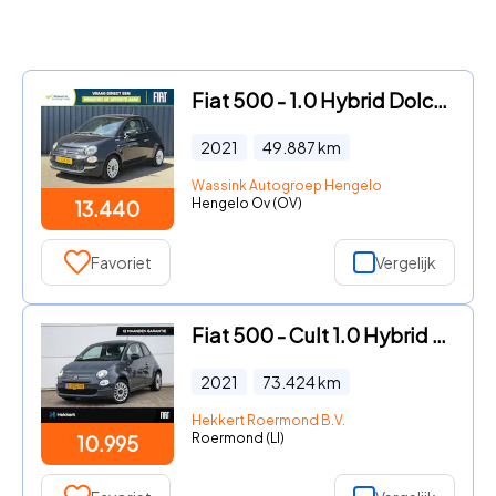
Fiat 500 - 1.0 Hybrid Dolcevita Apple Carplay | Android Auto | Cruise C
2021
49.887
km
Wassink Autogroep Hengelo
Hengelo Ov (OV)
13.440
Favoriet
Vergelijk
Fiat 500 - Cult 1.0 Hybrid 69pk PDC ACHTER | 15''LM | CRUISE.C | DAB |
2021
73.424
km
Hekkert Roermond B.V.
Roermond (LI)
10.995