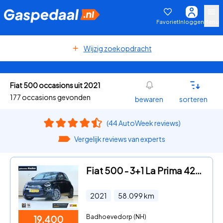
Favoriet
Inloggen
Menu
Wijzig zoekopdracht
Fiat 500 occasions uit 2021
177 occasions gevonden
bewaren
sorteren
(44 AutoWeek reviews)
Vergelijk reviews van experts
Fiat 500 - 3+1 La Prima 42 kWh* SOH 94%* Winterpack
2021
58.099
km
Badhoevedorp (NH)
19.400