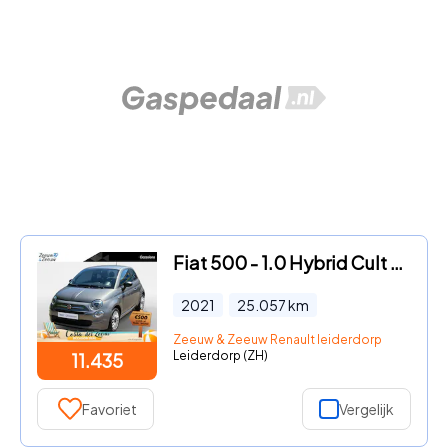
Fiat 500 - 1.0 Hybrid Cult Airco , lichtmetalen velgen 15" , navi , par
2021
25.057
km
Zeeuw & Zeeuw Renault leiderdorp
Leiderdorp (ZH)
11.435
Favoriet
Vergelijk