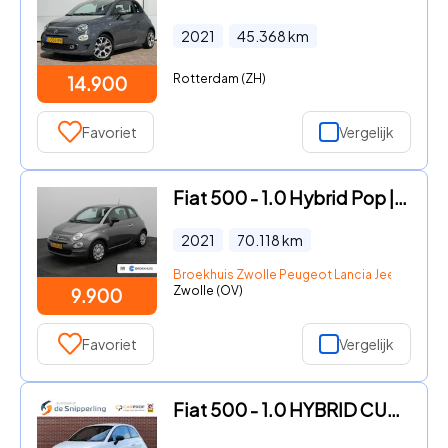
2021
45.368
km
Rotterdam (ZH)
14.900
Favoriet
Vergelijk
Fiat 500 - 1.0 Hybrid Pop | Airco | Alarm klasse 1(startblokkering) | A
2021
70.118
km
Broekhuis Zwolle Peugeot Lancia Jeep Fiat DS
Zwolle (OV)
9.900
Favoriet
Vergelijk
Fiat 500 - 1.0 HYBRID CULT NAV PDC CARPLAY DAB AIRCO LICHTMETALEN VELGE