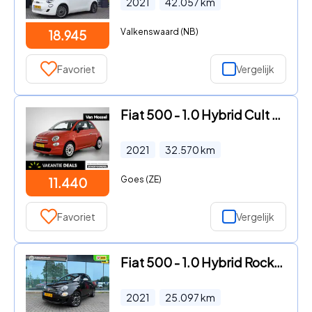
2021
42.057
km
Valkenswaard (NB)
18.945
Favoriet
Vergelijk
Fiat 500 - 1.0 Hybrid Cult | Airco | Navigatie | Lichtmetalen velgen
2021
32.570
km
Goes (ZE)
11.440
Favoriet
Vergelijk
Fiat 500 - 1.0 Hybrid Rockstar - Media Apple/Android - Panodak - Parkee
2021
25.097
km