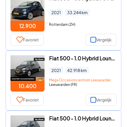
2021
33.244
km
Rotterdam (ZH)
12.900
Favoriet
Vergelijk
Fiat 500 - 1.0 Hybrid Lounge | Airco | Apple Carplay / Android Auto | D
2021
42.918
km
Mega Occasioncentrum Leeuwarden
Leeuwarden (FR)
10.400
Favoriet
Vergelijk
Fiat 500 - 1.0 Hybrid Lounge | PARKEERSENSOREN | CRUISE CONTROL | NAVIG