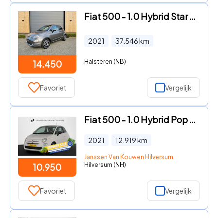
Fiat 500 - 1.0 Hybrid Star *Big Navi *Climate *CarPlay*16 inch
2021
37.546
km
Halsteren (NB)
14.450
Favoriet
Vergelijk
Fiat 500 - 1.0 Hybrid Pop Airconditioning NL Auto
2021
12.919
km
Janssen Van Kouwen Hilversum
Hilversum (NH)
10.950
Favoriet
Vergelijk