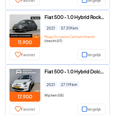
Favoriet
Vergelijk
Fiat 500 - 1.0 Hybrid Rockstar | PANO | Cruise Control | Airco | DAB |
2021
57.319
km
Mega Occasion Centrum Utrecht
Utrecht (UT)
11.900
Favoriet
Vergelijk
Fiat 500 - 1.0 Hybrid Dolcevita
2021
27.119
km
Wijchen (GE)
17.900
Favoriet
Vergelijk