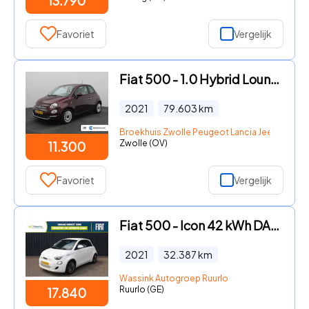
13.790
Favoriet
Vergelijk
Fiat 500 - 1.0 Hybrid Lounge | Airco | Parkeersensoren achter | Apple C
2021
79.603
km
Broekhuis Zwolle Peugeot Lancia Jeep Fiat DS
Zwolle (OV)
11.300
Favoriet
Vergelijk
Fiat 500 - Icon 42 kWh DAB | Camera | Navigatie | Carplay | All Seasons
2021
32.387
km
Wassink Autogroep Ruurlo
Ruurlo (GE)
17.840