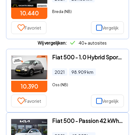
Breda (NB)
10.440
Favoriet
Vergelijk
Wij vergelijken:
40+ autosites
Fiat 500 - 1.0 Hybrid Sport Navigatie Half Lederen Bekleding Airco Dab
2021
98.909
km
Oss (NB)
10.390
Favoriet
Vergelijk
Fiat 500 - Passion 42 kWh | SOH 92% | Cabrio | LM velgen | Apple carpla