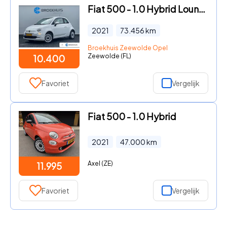
Fiat 500 - 1.0 Hybrid Lounge CRUISE CONTROL| APPLE CARPLAY/ANDROID AUTO
2021
73.456
km
Broekhuis Zeewolde Opel
Zeewolde (FL)
10.400
Favoriet
Vergelijk
Fiat 500 - 1.0 Hybrid
2021
47.000
km
Axel (ZE)
11.995
Favoriet
Vergelijk