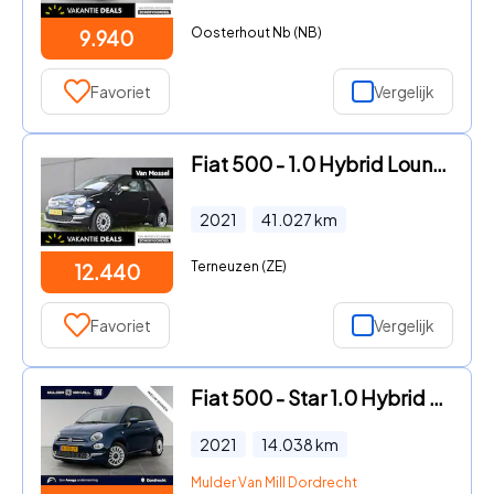
Oosterhout Nb (NB)
9.940
Favoriet
Vergelijk
Fiat 500 - 1.0 Hybrid Lounge Fiat Fiat 500
2021
41.027
km
Terneuzen (ZE)
12.440
Favoriet
Vergelijk
Fiat 500 - Star 1.0 Hybrid 70pk | PANODAK | SPORTSTOELEN | DAB+ | DIGIT
2021
14.038
km
Mulder Van Mill Dordrecht