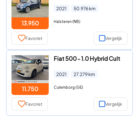
2021
50.976
km
Halsteren (NB)
13.950
Favoriet
Vergelijk
Fiat 500 - 1.0 Hybrid Cult
2021
27.279
km
Culemborg (GE)
11.750
Favoriet
Vergelijk