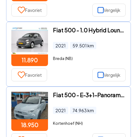
Favoriet
Vergelijk
Fiat 500 - 1.0 Hybrid Lounge | Licht metalen velgen | CC | Radio met DA
2021
59.501
km
Breda (NB)
11.890
Favoriet
Vergelijk
Fiat 500 - E-3+1-Panoramadak -42KW -Snelladen -Magic Eye- meer...
2021
74.963
km
Kortenhoef (NH)
18.950