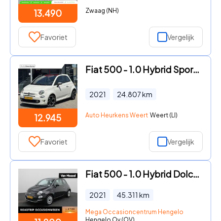
Zwaag (NH)
13.490
Favoriet
Vergelijk
Fiat 500 - 1.0 Hybrid Sport | Panoramadak | Navigatie | 16 inch |
2021
24.807
km
Auto Heurkens Weert
Weert (LI)
12.945
Favoriet
Vergelijk
Fiat 500 - 1.0 Hybrid Dolcevita | Apple/Android Play | Cruise | DAB | P
2021
45.311
km
Mega Occasioncentrum Hengelo
Hengelo Ov (OV)