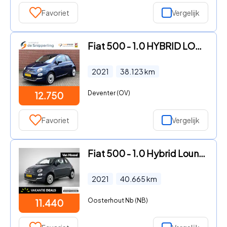
Favoriet
Vergelijk
Fiat 500 - 1.0 HYBRID LOUNGE CARPLAY CRUISE DAB LMV PDC
2021
38.123
km
Deventer (OV)
12.750
Favoriet
Vergelijk
Fiat 500 - 1.0 Hybrid Lounge | Te Financieren v.a. €164, - P/M |
2021
40.665
km
Oosterhout Nb (NB)
11.440