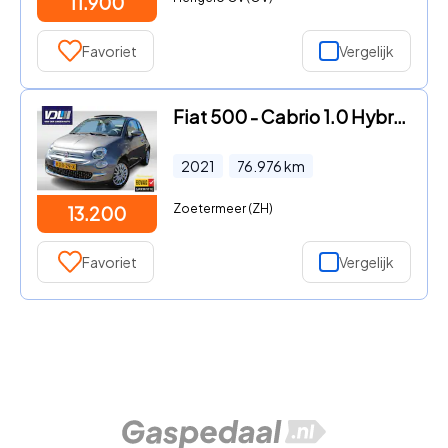
11.900
Favoriet
Vergelijk
Fiat 500 - Cabrio 1.0 Hybrid Sport Apple carplay/ Android auto l 15" ve
2021
76.976
km
Zoetermeer (ZH)
13.200
Favoriet
Vergelijk