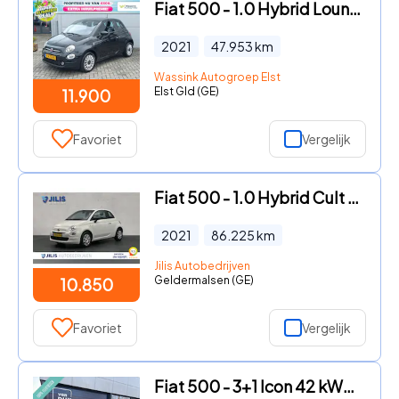
Fiat 500 - 1.0 Hybrid Lounge | SUMMER DEALS | Climate control | Navigat
2021
47.953
km
Wassink Autogroep Elst
Elst Gld (GE)
11.900
Favoriet
Vergelijk
Fiat 500 - 1.0 Hybrid Cult | Airco | Elektrische ramen | Multifunctione
2021
86.225
km
Jilis Autobedrijven
Geldermalsen (GE)
10.850
Favoriet
Vergelijk
Fiat 500 - 3+1 Icon 42 kWh 100% Electrisch, Parkeer sensoren achter, DA