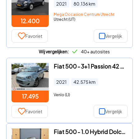
2021
80.136
km
Mega Occasion Centrum Utrecht
Utrecht (UT)
12.400
Favoriet
Vergelijk
Wij vergelijken:
40+ autosites
Fiat 500 - 3+1 Passion 42 kWh (BOVAG/RIJKLAARPRIJS)
2021
42.575
km
Venlo (LI)
17.495
Favoriet
Vergelijk
Fiat 500 - 1.0 Hybrid Dolcevita *Big navi *Carplay *Climate