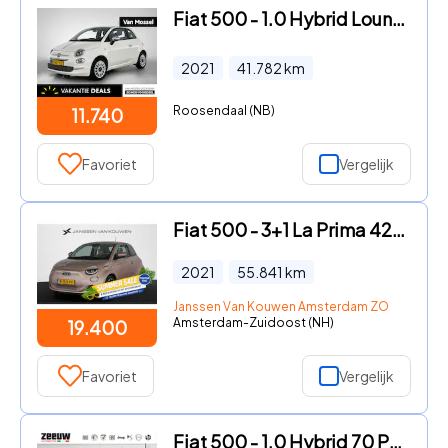
Fiat 500 - 1.0 Hybrid Lounge | Apple Carplay/Android Auto | Parkeersens
2021
41.782
km
Roosendaal (NB)
11.740
Favoriet
Vergelijk
Fiat 500 - 3+1 La Prima 42 kWh Leder Stoelverwarming LED Achteruitrijca
2021
55.841
km
Janssen Van Kouwen Amsterdam ZO
Amsterdam-Zuidoost (NH)
19.400
Favoriet
Vergelijk
Fiat 500 - 1.0 Hybrid 70 PK Lounge | Carplay | Cruise | PDC | 15"