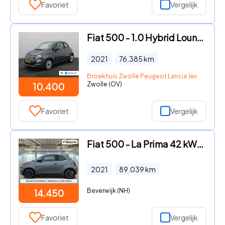
Favoriet
Vergelijk
Fiat 500 - 1.0 Hybrid Lounge Navi | lichtmetalen velgen 15'' | Apple Ca
2021
76.385
km
Broekhuis Zwolle Peugeot Lancia Jeep Fiat DS
Zwolle (OV)
10.400
Favoriet
Vergelijk
Fiat 500 - La Prima 42 kWh PanoDak, Navigatie+Camera, Leder interieur..
2021
89.039
km
Beverwijk (NH)
14.450
Favoriet
Vergelijk