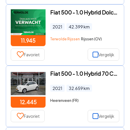
Fiat 500 - 1.0 Hybrid Dolcevita | Panorama dak | Navigatie | Xenon |
2021
42.399
km
Terwolde Rijssen
Rijssen (OV)
11.945
Favoriet
Vergelijk
Fiat 500 - 1.0 Hybrid 70 Cult│15'' lmv│Navi│Android / Apple Carplay│PDC
2021
32.659
km
Heerenveen (FR)
12.445
Favoriet
Vergelijk