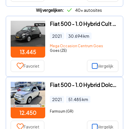
Wij vergelijken:
40+ autosites
Fiat 500 - 1.0 Hybrid Cult | Cabrio | LMV | DAB | Cruise control | Park
2021
30.694
km
Mega Occasion Centrum Goes
Goes (ZE)
13.445
Favoriet
Vergelijk
Fiat 500 - 1.0 Hybrid Dolcevita | Panoramadak
2021
51.485
km
Farmsum (GR)
12.450
Favoriet
Vergelijk