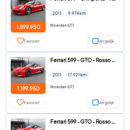
2011
9.974
km
Woerden (UT)
1.899.950
Favoriet
Vergelijk
Ferrari 599 - GTO - Rosso Scuderia - 1 of 599
2011
17.921
km
Woerden (UT)
1.199.950
Favoriet
Vergelijk
Ferrari 599 - GTO - Rosso Scuderia - 1 of 599