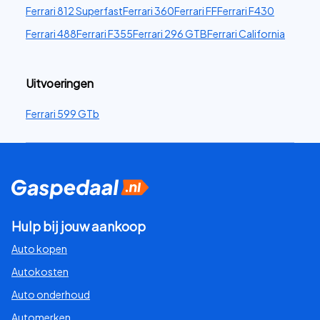
Ferrari 812 Superfast
Ferrari 360
Ferrari FF
Ferrari F430
Ferrari 488
Ferrari F355
Ferrari 296 GTB
Ferrari California
Uitvoeringen
Ferrari 599 GTb
Hulp bij jouw aankoop
Auto kopen
Autokosten
Auto onderhoud
Automerken