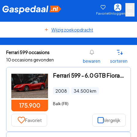
Favoriet
Inloggen
Menu
Wijzig zoekopdracht
Ferrari 599 occasions
10 occasions gevonden
bewaren
sorteren
Ferrari 599 - 6.0 GTB Fiorano F1
2008
34.500
km
Balk (FR)
175.900
Favoriet
Vergelijk