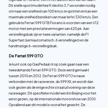
Dit snelle sportmodel heeft slechts 3,7 seconden nodig
om naar een snelheid van 100 km/u te sprinten en kan een
maximale snelheid bereiken van maar liefst 330 km/u. Een
gebruikte Ferrari 599 GTB Fiorano is voorzien van een V12
motor met een prestatievermogen van 620 pk. Aan
versnellingsbak zijn er twee varianten, namelijk de F1
Superfast (semiautomatisch, 6 versnellingen) en de
handmatige 6-versnellingsbak.
De Ferrari 599 GTO
Je kunt ook op GasPedaal.nl op zoek gaan naar een
tweedehands Ferrari 599 GTO. Deze werd gemaakt
tussen 2010 en 2012. De Ferrari 599 GTO is nauw
verbonden met de raceversie, de 599 XX, en wordt dan
ook gezien als de enige echte straatuitvoering van deze
racewagen. Dit specifieke model werd in Beijing voor het
eerst gezien, op de internationale motorshow van 2010.
Opvallend aan dit model is vooral het gewicht. De