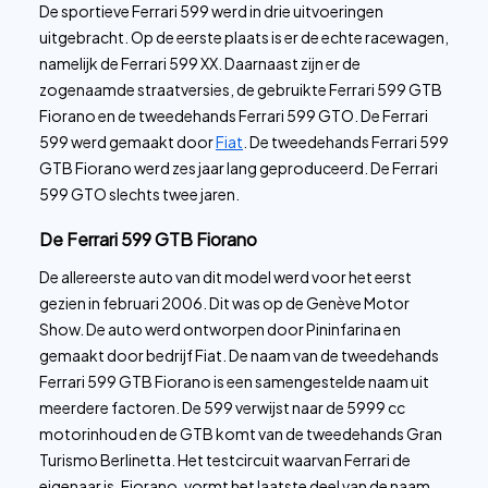
De sportieve Ferrari 599 werd in drie uitvoeringen
uitgebracht. Op de eerste plaats is er de echte racewagen,
namelijk de Ferrari 599 XX. Daarnaast zijn er de
zogenaamde straatversies, de gebruikte Ferrari 599 GTB
Fiorano en de tweedehands Ferrari 599 GTO. De Ferrari
599 werd gemaakt door
Fiat
. De tweedehands Ferrari 599
GTB Fiorano werd zes jaar lang geproduceerd. De Ferrari
599 GTO slechts twee jaren.
De Ferrari 599 GTB Fiorano
De allereerste auto van dit model werd voor het eerst
gezien in februari 2006. Dit was op de Genève Motor
Show. De auto werd ontworpen door Pininfarina en
gemaakt door bedrijf Fiat. De naam van de tweedehands
Ferrari 599 GTB Fiorano is een samengestelde naam uit
meerdere factoren. De 599 verwijst naar de 5999 cc
motorinhoud en de GTB komt van de tweedehands Gran
Turismo Berlinetta. Het testcircuit waarvan Ferrari de
eigenaar is, Fiorano, vormt het laatste deel van de naam.