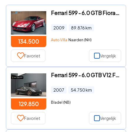
Ferrari 599 - 6.0 GTB Fiorano F1 HGTE velgen/uitlaat Full Carbon Keramisch
2009
89.876
km
Auto Villa
Naarden (NH)
134.500
Favoriet
Vergelijk
Ferrari 599 - 6.0 GTB V12 F1 | Carbon | Bose | PPF Folie | Dealer onderhou
2007
54.750
km
Bladel (NB)
129.850
Favoriet
Vergelijk