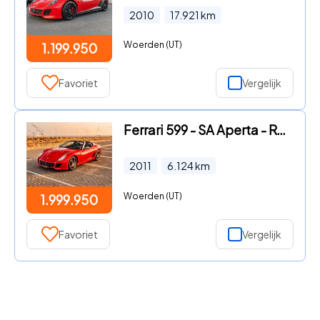
2010
17.921
km
Woerden (UT)
1.199.950
Favoriet
Vergelijk
Ferrari 599 - SA Aperta - Rosso F1 2007 - 1 of 80
2011
6.124
km
Woerden (UT)
1.999.950
Favoriet
Vergelijk