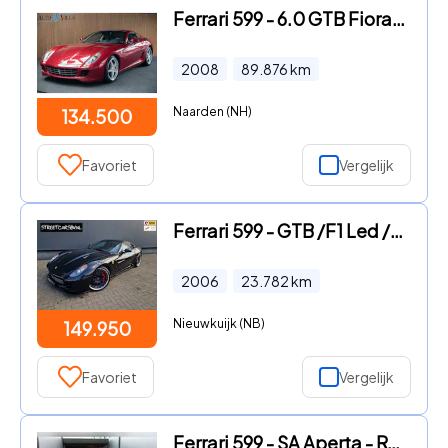
Ferrari 599 - 6.0 GTB Fiorano F1 HGTE velgen/uitlaat Full Carbon Keramisch
2008
89.876
km
Naarden (NH)
134.500
Favoriet
Vergelijk
Ferrari 599 - GTB /F1 Led /Daytona /Carbon /Hamann /Kreissieg
2006
23.782
km
Nieuwkuijk (NB)
149.950
Favoriet
Vergelijk
Ferrari 599 - SA Aperta - Rosso Corsa - 1 of 80