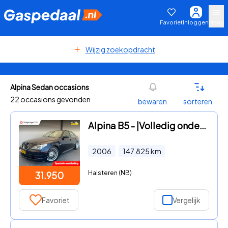
Favoriet
Inloggen
Menu
Wijzig zoekopdracht
Alpina Sedan occasions
22 occasions gevonden
bewaren
sorteren
Alpina B5 - |Volledig onderhoud|V8 Supercharger|Origineel
2006
147.825
km
Halsteren (NB)
31.950
Favoriet
Vergelijk