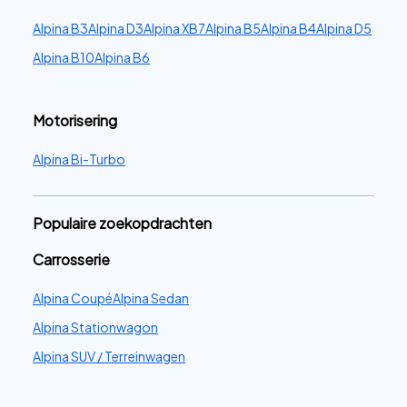
Alpina B3
Alpina D3
Alpina XB7
Alpina B5
Alpina B4
Alpina D5
Alpina B10
Alpina B6
Motorisering
Alpina Bi-Turbo
Populaire zoekopdrachten
Carrosserie
Alpina Coupé
Alpina Sedan
Alpina Stationwagon
Alpina SUV / Terreinwagen