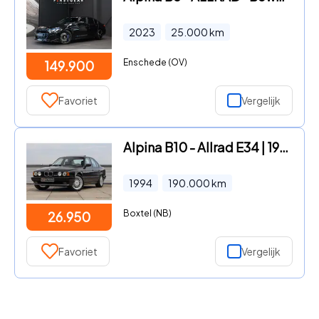
2023
25.000
km
Enschede (OV)
149.900
Favoriet
Vergelijk
Alpina B10 - Allrad E34 | 190.000KM | 003/064 | Sunroof | Leather Seats
1994
190.000
km
Boxtel (NB)
26.950
Favoriet
Vergelijk