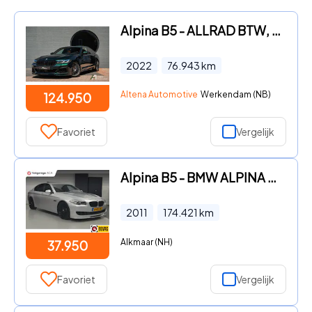
Alpina B5 - ALLRAD BTW, LAVALINA II, sperdiff., Bowers en Wilkins, 4 wie
2022
76.943
km
Altena Automotive
Werkendam (NB)
124.950
Favoriet
Vergelijk
Alpina B5 - BMW ALPINA BITURBO // SUPER NETTE AUTO // FULL OPTION'S // C
2011
174.421
km
Alkmaar (NH)
37.950
Favoriet
Vergelijk