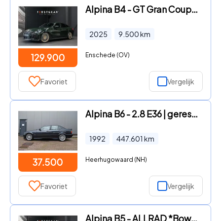
Alpina B4 - GT Gran Coupe *Nr. 50 / Brewster Green / Schuif-/kanteldak /
2025
9.500
km
Enschede (OV)
129.900
Favoriet
Vergelijk
Alpina B6 - 2.8 E36 | gerestaureerd
1992
447.601
km
Heerhugowaard (NH)
37.500
Favoriet
Vergelijk
Alpina B5 - ALLRAD *Bowers & Wilkins / Stoelventilatie + Massage / Schui