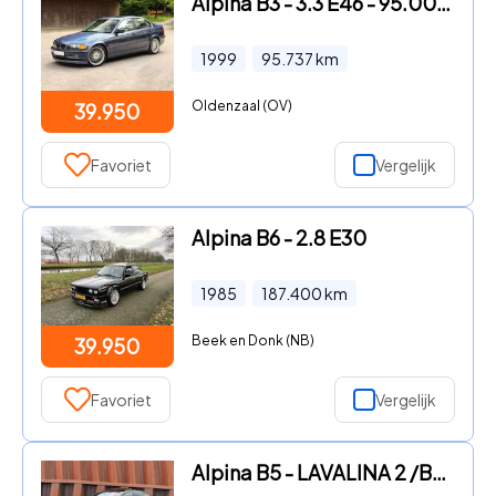
Alpina B3 - 3.3 E46 - 95.000km - Original Paint
1999
95.737
km
Oldenzaal (OV)
39.950
Favoriet
Vergelijk
Alpina B6 - 2.8 E30
1985
187.400
km
Beek en Donk (NB)
39.950
Favoriet
Vergelijk
Alpina B5 - LAVALINA 2 /B&W Diamond / Sperdiff / Massage / 1e Eigenaar /