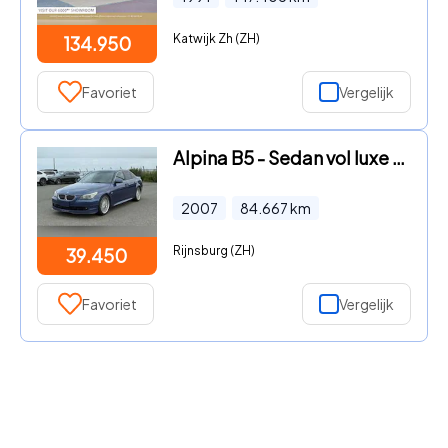
Katwijk Zh (ZH)
134.950
Favoriet
Vergelijk
Alpina B5 - Sedan vol luxe en vermogen
2007
84.667
km
Rijnsburg (ZH)
39.450
Favoriet
Vergelijk