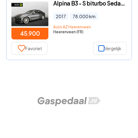
Alpina B3 - S biturbo Sedan 441 PK / Schuifdak / HIFI / Leder / Adaptief
2017
78.000
km
Auto AZ Heerenveen
Heerenveen (FR)
45.900
Favoriet
Vergelijk