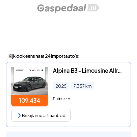
Kijk ook eens naar 24 importauto's:
Alpina B3 - Limousine Allrad M-Sitze AHK ACC 360 GSD
2025
7.357
km
Duitsland
109.434
Bekijk import aanbod