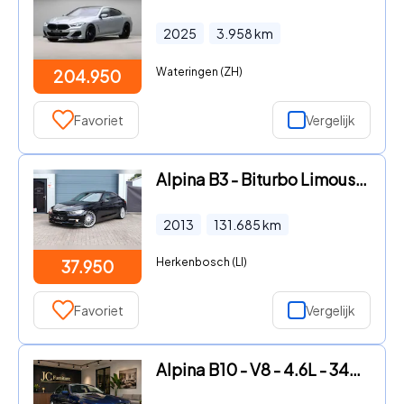
2025
3.958
km
Wateringen (ZH)
204.950
Favoriet
Vergelijk
Alpina B3 - Biturbo Limousine F30 - SD LED KW 20Inch
2013
131.685
km
Herkenbosch (LI)
37.950
Favoriet
Vergelijk
Alpina B10 - V8 - 4.6L - 347 PK - BMW E39 - Collectors Item