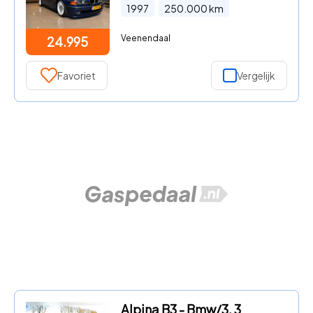
1997
250.000
km
Veenendaal
24.995
Favoriet
Vergelijk
Alpina B3 - Bmw/3, 3