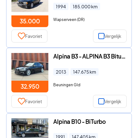
1994
185.000
km
Wapserveen (DR)
35.000
Favoriet
Vergelijk
Alpina B3 - ALPINA B3 Biturbo F30 410PK HUD/Glasdak/Memory/20”/Akrapovic
2013
147.675
km
Beuningen Gld
32.950
Favoriet
Vergelijk
Alpina B10 - BiTurbo
1991
147.405
km