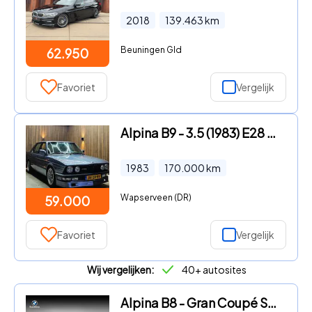
2018
139.463
km
Beuningen Gld
62.950
Favoriet
Vergelijk
Alpina B9 - 3.5 (1983) E28 baltic blue airco sunroof lovely
1983
170.000
km
Wapserveen (DR)
59.000
Favoriet
Vergelijk
Wij vergelijken:
40+ autosites
Alpina B8 - Gran Coupé SWITCH-TRONIC Allrad - Pure Metal Silve