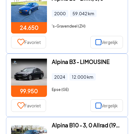
2000
59.042
km
's-Gravendeel (ZH)
24.650
Favoriet
Vergelijk
Alpina B3 - LIMOUSINE
2024
12.000
km
Epse (GE)
99.950
Favoriet
Vergelijk
Alpina B10 - 3, 0 Allrad (1994) schwarz manuell mit Serviceheft