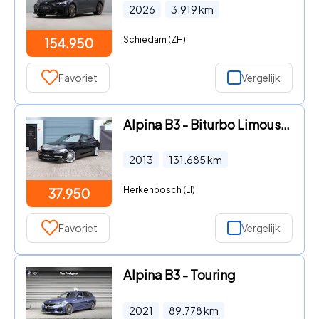
2026
3.919
km
Schiedam (ZH)
154.950
Favoriet
Vergelijk
Alpina B3 - Biturbo Limousine F30 - SD LED KW 20Inch
2013
131.685
km
Herkenbosch (LI)
37.950
Favoriet
Vergelijk
Alpina B3 - Touring
2021
89.778
km