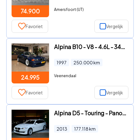
Amersfoort (UT)
74.900
Favoriet
Vergelijk
Alpina B10 - V8 - 4.6L - 347 PK - BMW E39 - Collectors Item
1997
250.000
km
Veenendaal
24.995
Favoriet
Vergelijk
Alpina D5 - Touring - Panoramadak - Comfortstoelen - Achteruitrijcamera
2013
177.118
km