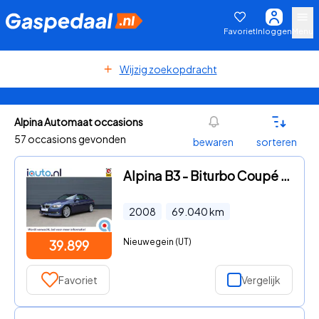
Favoriet
Inloggen
Menu
Wijzig zoekopdracht
Alpina Automaat occasions
57 occasions gevonden
bewaren
sorteren
Alpina B3 - Biturbo Coupé Lage kilometerstand/Leder/CC/Alpina blau/PDC/K
2008
69.040
km
Nieuwegein (UT)
39.899
Favoriet
Vergelijk