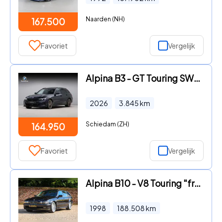
Naarden (NH)
167.500
Favoriet
Vergelijk
Alpina B3 - GT Touring SWITCH-TRONIC Allrad - Carbon Black
2026
3.845
km
Schiedam (ZH)
164.950
Favoriet
Vergelijk
Alpina B10 - V8 Touring "from Geneva" Ordered and delivered in Geneva - S
1998
188.508
km