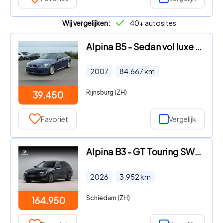
Wij vergelijken:
40+ autosites
Alpina B5 - Sedan vol luxe en vermogen
2007
84.667
km
Rijnsburg (ZH)
39.450
Favoriet
Vergelijk
Alpina B3 - GT Touring SWITCH-TRONIC Allrad - Black Sapphire
2026
3.952
km
Schiedam (ZH)
164.950