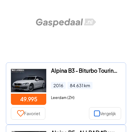
Alpina B3 - Biturbo Touring Allrad nr. 380 410pk Automaat Pano/Head-Up/H
2016
84.631
km
Leerdam (ZH)
49.995
Favoriet
Vergelijk