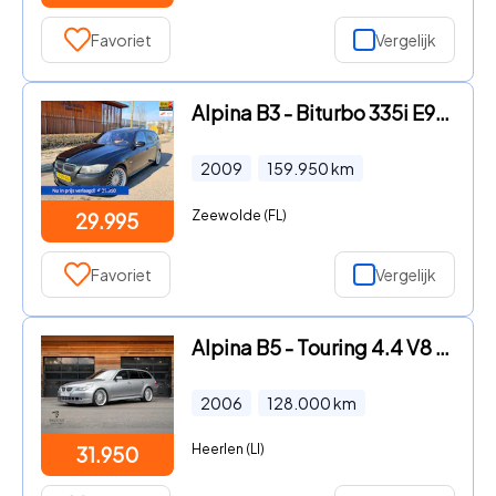
Favoriet
Vergelijk
Alpina B3 - Biturbo 335i E91 touring Individual, youngtimer 360pk BMW 33
2009
159.950
km
Zeewolde (FL)
29.995
Favoriet
Vergelijk
Alpina B5 - Touring 4.4 V8 - 500pk | Panorama | Leder | Trekh | Stoelver
2006
128.000
km
Heerlen (LI)
31.950