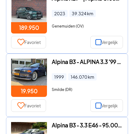
2023
39.324
km
Genemuiden (OV)
189.950
Favoriet
Vergelijk
Alpina B3 - ALPINA 3.3 '99 Bmw Alpina Xenon Schuifdak
1999
146.070
km
Smilde (DR)
19.950
Favoriet
Vergelijk
Alpina B3 - 3.3 E46 - 95.000km - Original Paint