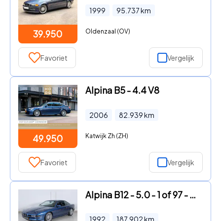
1999
95.737
km
Oldenzaal (OV)
39.950
Favoriet
Vergelijk
Alpina B5 - 4.4 V8
2006
82.939
km
Katwijk Zh (ZH)
49.950
Favoriet
Vergelijk
Alpina B12 - 5.0 - 1 of 97 - Sonderlack - Fully Documented
1992
187.902
km