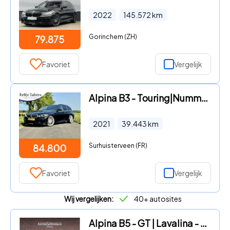
2022
145.572
km
Gorinchem (ZH)
79.875
Favoriet
Vergelijk
Alpina B3 - Touring|Nummer 099|Tartufo Merino interieur|H&K|Topstaat
2021
39.443
km
Surhuisterveen (FR)
84.800
Favoriet
Vergelijk
Wij vergelijken:
40+ autosites
Alpina B5 - GT | Lavalina - Alpina Grün - Nieuw