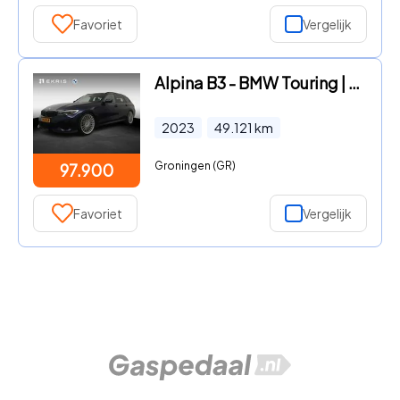
Favoriet
Vergelijk
Alpina B3 - BMW Touring | NR 343 | Schuif/kantel-dak | Harman
2023
49.121
km
Groningen (GR)
97.900
Favoriet
Vergelijk