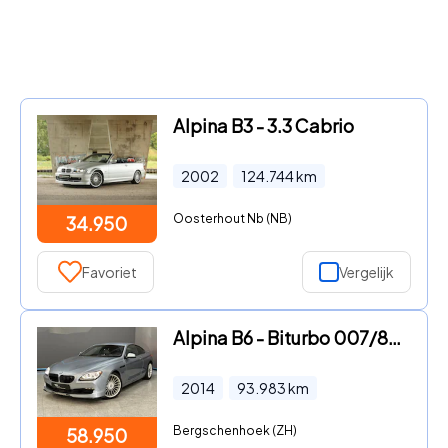
Alpina B3 - 3.3 Cabrio
2002
124.744
km
Oosterhout Nb (NB)
34.950
Favoriet
Vergelijk
Alpina B6 - Biturbo 007/88 Coupe
2014
93.983
km
Bergschenhoek (ZH)
58.950