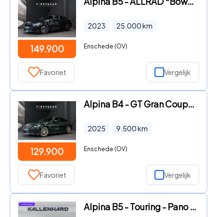
Alpina B5 - ALLRAD *Bowers & Wilkins / Stoelventilatie + Massage / Schui
2023
25.000
km
Enschede (OV)
149.900
Favoriet
Vergelijk
Alpina B4 - GT Gran Coupe *Nr. 50 / Brewster Green / Schuif-/kanteldak /
2025
9.500
km
Enschede (OV)
129.900
Favoriet
Vergelijk
Alpina B5 - Touring - Pano - Bowers & Wilkins - Sperre - Massage + Venti