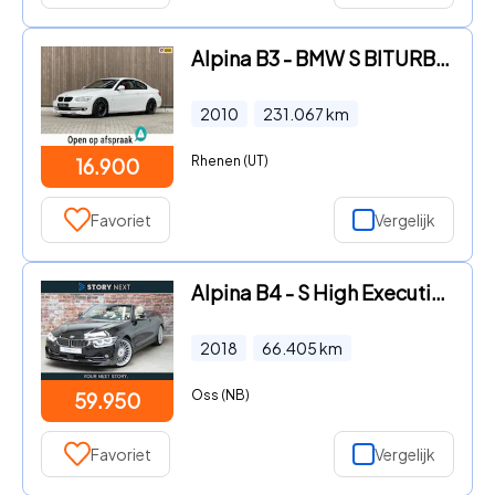
Alpina B3 - BMW S BITURBO COUPE ALLRAD *400 PK* NR 57 van 101
2010
231.067
km
Rhenen (UT)
16.900
Favoriet
Vergelijk
Alpina B4 - S High Executive Biturbo Automaat / Adaptive Cruise Control
2018
66.405
km
Oss (NB)
59.950
Favoriet
Vergelijk