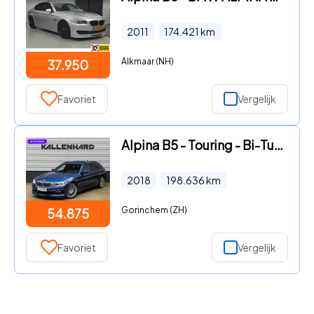
2011
174.421
km
Alkmaar (NH)
37.950
Favoriet
Vergelijk
Alpina B5 - Touring - Bi-Turbo - Sportbrakes - Sperre - Pano - Trekhaak
2018
198.636
km
Gorinchem (ZH)
54.875
Favoriet
Vergelijk