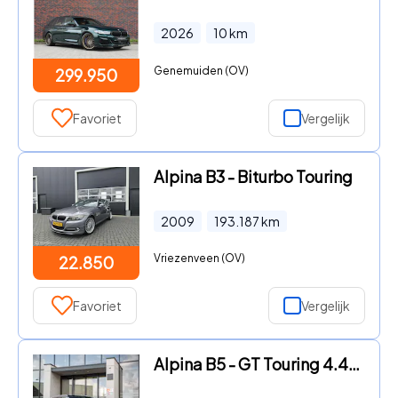
2026
10
km
Genemuiden (OV)
299.950
Favoriet
Vergelijk
Alpina B3 - Biturbo Touring
2009
193.187
km
Vriezenveen (OV)
22.850
Favoriet
Vergelijk
Alpina B5 - GT Touring 4.4 V8 / Nr. 196 of 250 / Limited Edition / Waran