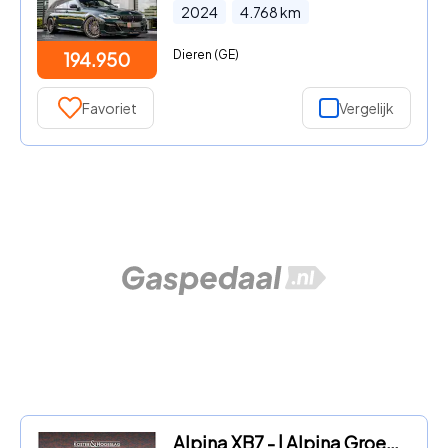
2024
4.768
km
Dieren (GE)
194.950
Favoriet
Vergelijk
Alpina XB7 - | Alpina Groen - Tartufo - Skylounge