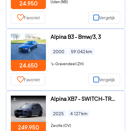
Uden (NB)
24.950
Favoriet
Vergelijk
Alpina B3 - Bmw/3, 3
2000
59.042
km
's-Gravendeel (ZH)
24.650
Favoriet
Vergelijk
Alpina XB7 - SWITCH-TRONIC Allrad - ALPINA Blau II
2025
4.127
km
Zwolle (OV)
249.950