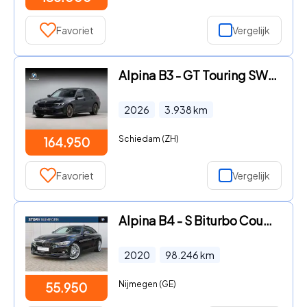
Favoriet
Vergelijk
Alpina B3 - GT Touring SWITCH-TRONIC Allrad - Black Sapphire
2026
3.938
km
Schiedam (ZH)
164.950
Favoriet
Vergelijk
Alpina B4 - S Biturbo Coupe Automaat / Schuif-kanteldak / Sportstoelen /
2020
98.246
km
Nijmegen (GE)
55.950