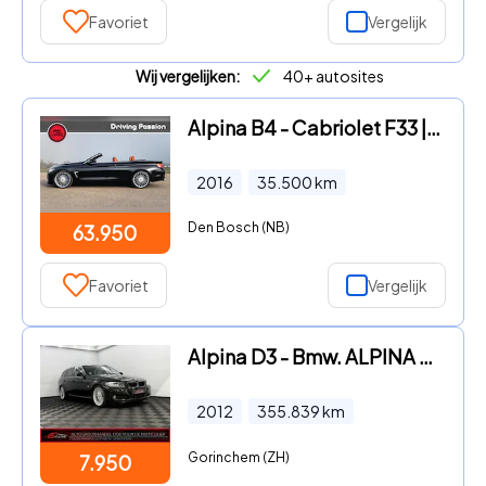
Favoriet
Vergelijk
Wij vergelijken:
40+ autosites
Alpina B4 - Cabriolet F33 | 1e lak | Merino Individual volleder Goudbrui
2016
35.500
km
Den Bosch (NB)
63.950
Favoriet
Vergelijk
Alpina D3 - Bmw. ALPINA BITURBO Alpina TOURING Leder, Parkeers
2012
355.839
km
Gorinchem (ZH)
7.950