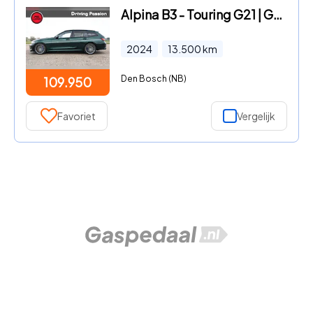
Alpina B3 - Touring G21 | Groen | Full option
2024
13.500
km
Den Bosch (NB)
109.950
Favoriet
Vergelijk