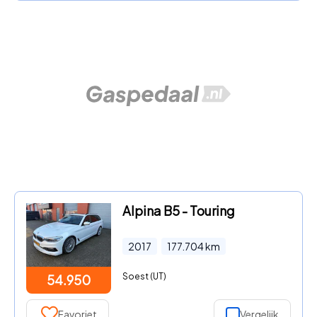
Alpina B5 - Touring
2017
177.704
km
Soest (UT)
54.950
Favoriet
Vergelijk