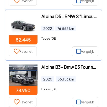
Favoriet
Vergelijk
Alpina D5 - BMW S "Limousine nr.121" ALLRAD Aut. *PANO | LEATHER | HARMA
2022
76.553
km
Teuge (GE)
82.445
Favoriet
Vergelijk
Alpina B3 - Bmw B3 Touring No - 001 Pano Trekhaak
2020
86.156
km
Beesd (GE)
78.950
Favoriet
Vergelijk