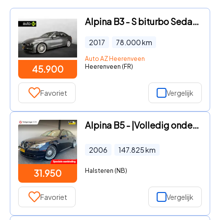
Alpina B3 - S biturbo Sedan 441 PK / Schuifdak / HIFI / Leder / Adaptief
2017
78.000
km
Auto AZ Heerenveen
Heerenveen (FR)
45.900
Favoriet
Vergelijk
Alpina B5 - |Volledig onderhoud|V8 Supercharger|Origineel
2006
147.825
km
Halsteren (NB)
31.950
Favoriet
Vergelijk