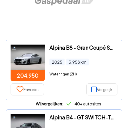
Alpina B8 - Gran Coupé SWITCH-TRONIC Allrad - Pure Metal Silve
2025
3.958
km
Wateringen (ZH)
204.950
Favoriet
Vergelijk
Wij vergelijken:
40+ autosites
Alpina B4 - GT SWITCH-TRONIC Allrad - Black Sapphire