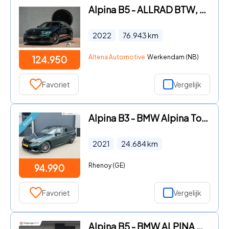
Alpina B5 - ALLRAD BTW, LAVALINA II, sperdiff., Bowers en Wilkins, 4 wie
2022
76.943
km
Altena Automotive
Werkendam (NB)
124.950
Favoriet
Vergelijk
Alpina B3 - BMW Alpina Touring NR.381|RIJKLAAR|PANO|H&K|UNIEK
2021
24.684
km
Rhenoy (GE)
94.990
Favoriet
Vergelijk
Alpina B5 - BMW ALPINA BITURBO // SUPER NETTE AUTO // FULL OPTION'S // C