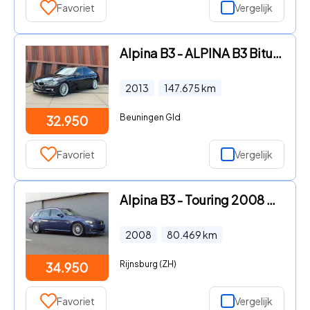
Favoriet
Vergelijk
Alpina B3 - ALPINA B3 Biturbo F30 410PK HUD/Glasdak/Memory/20”/Akrapovic
2013
147.675
km
Beuningen Gld
32.950
Favoriet
Vergelijk
Alpina B3 - Touring 2008 E91 Collector’s Item! (BTW AUTO)
2008
80.469
km
Rijnsburg (ZH)
34.950
Favoriet
Vergelijk