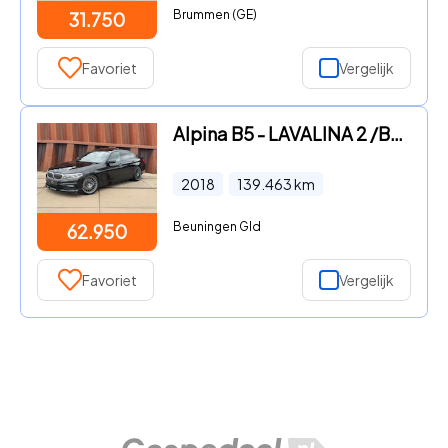
Brummen (GE)
31.750
Favoriet
Vergelijk
Alpina B5 - LAVALINA 2 /B&W Diamond / Sperdiff / Massage / 1e Eigenaar /
2018
139.463
km
Beuningen Gld
62.950
Favoriet
Vergelijk