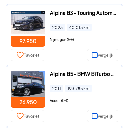
Alpina B3 - Touring Automaat / Trekhaak / Adaptief M onderstel / Adaptie
2023
40.013
km
Nijmegen (GE)
97.950
Favoriet
Vergelijk
Alpina B5 - BMW BiTurbo 508 PK ACC Nu € 26.950
2011
193.785
km
Assen (DR)
26.950
Favoriet
Vergelijk