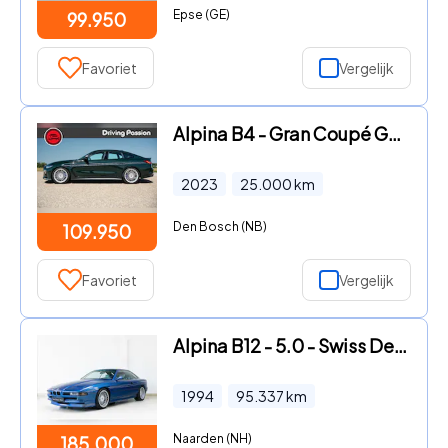
Epse (GE)
99.950
Favoriet
Vergelijk
Alpina B4 - Gran Coupé G26 | British Racing Green | Full option
2023
25.000
km
Den Bosch (NB)
109.950
Favoriet
Vergelijk
Alpina B12 - 5.0 - Swiss Delivered - 1 of 97
1994
95.337
km
Naarden (NH)
185.000