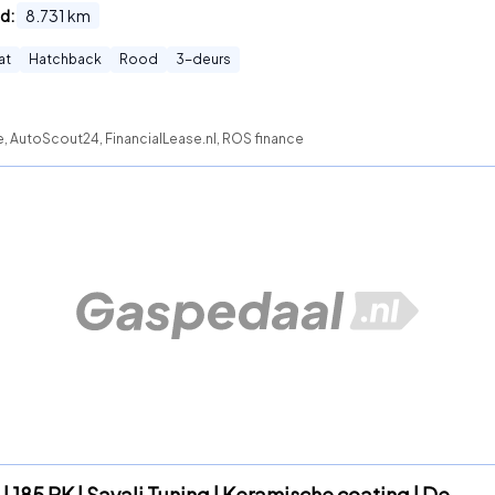
d:
8.731
km
at
Hatchback
Rood
3
-deurs
e, AutoScout24, FinancialLease.nl, ROS finance
 | 185 PK | Savali Tuning | Keramische coating | De