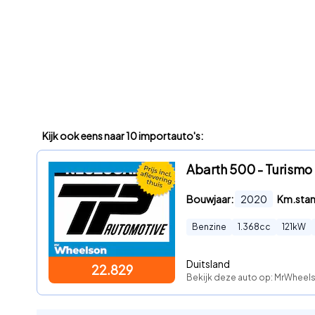
Kijk ook eens naar 10 importauto's:
Abarth 500 - Turismo
Bouwjaar:
2020
Km.sta
Benzine
1.368
cc
121
kW
Duitsland
22.829
Bekijk deze auto op: MrWheel