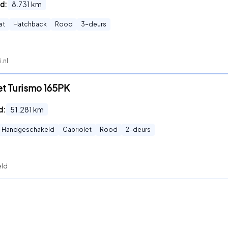
d:
8.731
km
at
Hatchback
Rood
3
-deurs
.nl
Jet Turismo 165PK
d:
51.281
km
Handgeschakeld
Cabriolet
Rood
2
-deurs
eld