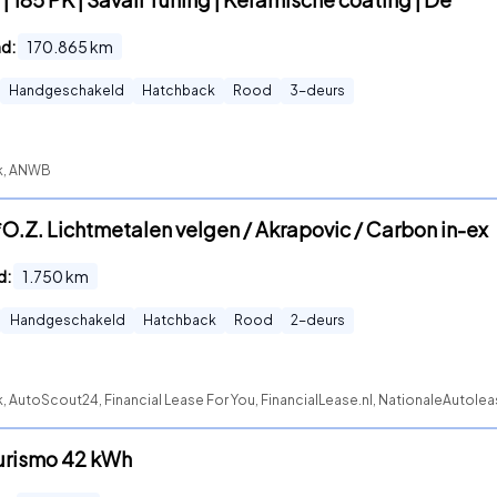
nd:
170.865
km
Handgeschakeld
Hatchback
Rood
3
-deurs
ck, ANWB
*O.Z. Lichtmetalen velgen / Akrapovic / Carbon in-ex
d:
1.750
km
Handgeschakeld
Hatchback
Rood
2
-deurs
, AutoScout24, Financial Lease For You, FinancialLease.nl, NationaleAutole
Turismo 42 kWh