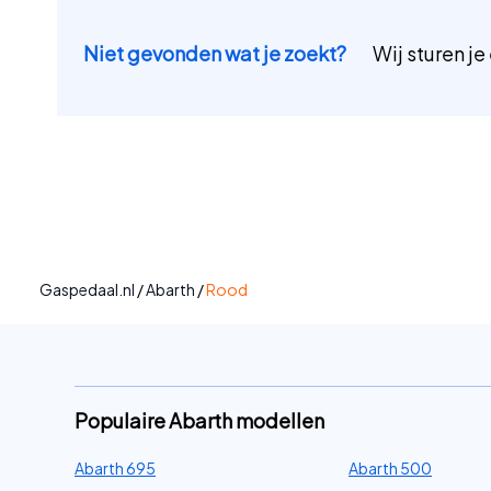
Niet gevonden wat je zoekt?
Wij sturen je
Gaspedaal.nl
/
Abarth
/
Rood
Populaire Abarth modellen
Abarth 695
Abarth 500