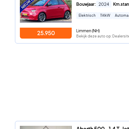
Bouwjaar:
2024
Km.stan
Elektrisch
114
kW
Automa
Limmen (NH)
25.950
Bekijk deze auto op: Dealersit
Abarth 500 - 1.4 T-Jet