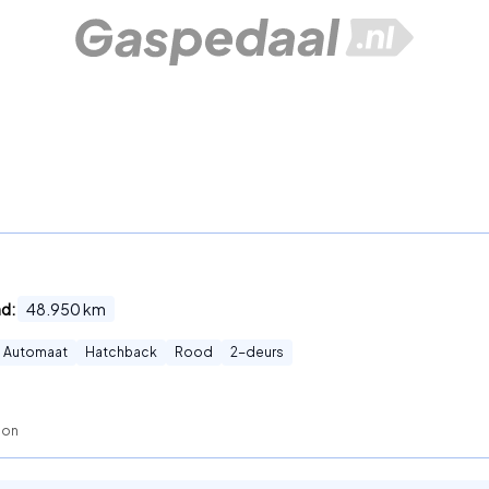
nd:
48.950
km
Automaat
Hatchback
Rood
2
-deurs
son