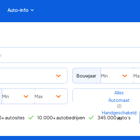
Auto-info
Bouwjaar
Min
Ma
Transmissie
Alles
Min
Max
Automaat
(
2
)
Handgeschakeld
+ autosites
10.000+ autobedrijven
345.000 auto’s
(
4
)