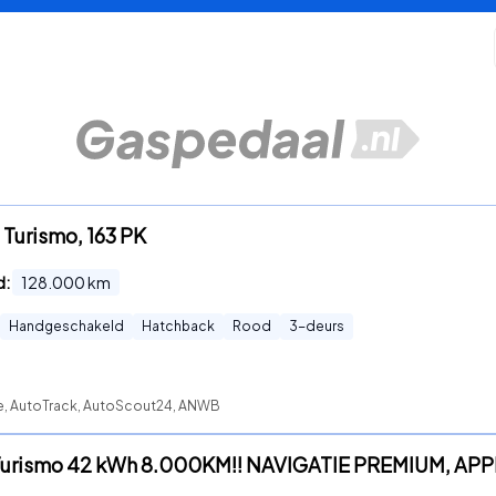
, Turismo, 163 PK
d:
128.000
km
Handgeschakeld
Hatchback
Rood
3
-deurs
te, AutoTrack, AutoScout24, ANWB
 Turismo 42 kWh 8.000KM!! NAVIGATIE PREMIUM, AP