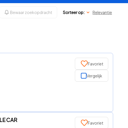
Bewaar zoekopdracht
Sorteer op:
Relevantie
Favoriet
Vergelijk
PLE CAR
Favoriet