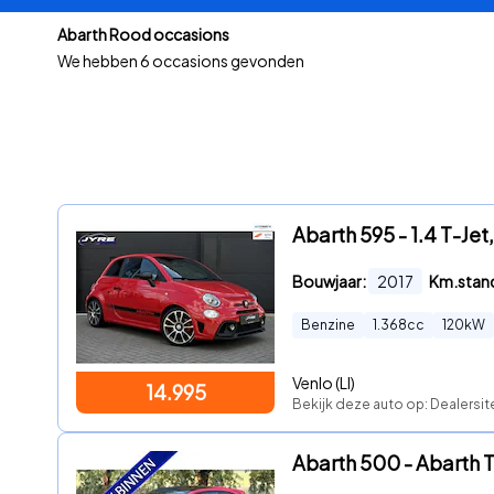
Abarth Rood occasions
We hebben
6 occasions gevonden
Abarth 595 - 1.4 T-Jet
Bouwjaar:
2017
Km.stan
Benzine
1.368
cc
120
kW
Venlo (LI)
14.995
Bekijk deze auto op: Dealersi
Abarth 500 - Abarth