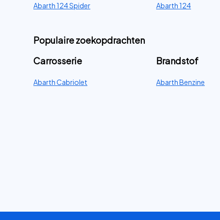
Abarth 124 Spider
Abarth 124
Populaire zoekopdrachten
Carrosserie
Brandstof
Abarth Cabriolet
Abarth Benzine