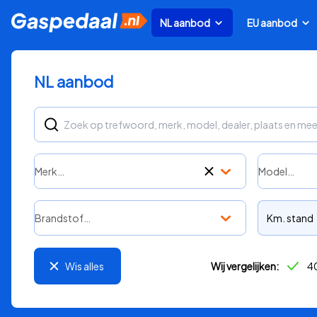
NL aanbod
EU aanbod
NL aanbod
Merk…
Model…
Brandstof…
Km. stand
Wis alles
Wij vergelijken:
40