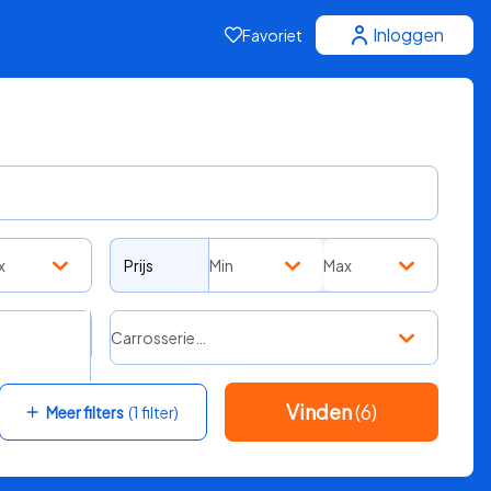
Inloggen
Favoriet
x
Prijs
Min
Max
Carrosserie…
Vinden
(6)
Meer filters
(1 filter)