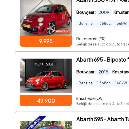
Bouwjaar:
2009
Km.sta
Benzine
1.368
cc
136
kW
Buitenpost (FR)
9.995
Bekijk deze auto op: AutoTra
Abarth 695 - Biposto 
Bouwjaar:
2018
Km.stan
Benzine
1.368
cc
140
kW
Enschede (OV)
49.900
Bekijk deze auto op: AutoTrack
Abarth 595 - Abarth 