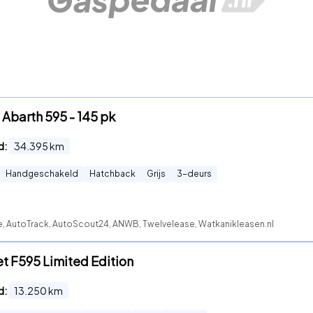
 Abarth 595 - 145 pk
d:
34.395
km
Handgeschakeld
Hatchback
Grijs
3
-deurs
te, AutoTrack, AutoScout24, ANWB, Twelvelease, Watkanikleasen.nl
et F595 Limited Edition
d:
13.250
km