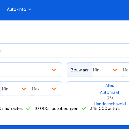
Auto-info
Bouwjaar
Min
Ma
Transmissie
Alles
Min
Max
Automaat
(
76
)
Handgeschakeld
+ autosites
10.000+ autobedrijven
345.000 auto’s
(
81
)