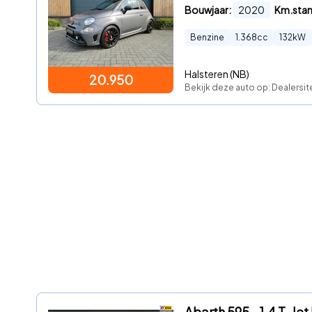
Bouwjaar:
2020
Km.sta
Benzine
1.368
cc
132
kW
Halsteren (NB)
20.950
Bekijk deze auto op: Dealersi
Abarth 595 - 1.4 T-Je