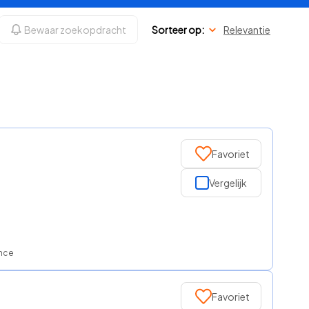
Bewaar zoekopdracht
Sorteer op:
Relevantie
Favoriet
Vergelijk
ance
Favoriet