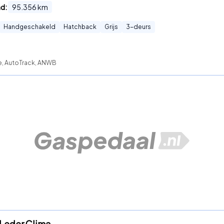
nd:
95.356
km
Handgeschakeld
Hatchback
Grijs
3
-deurs
te, AutoTrack, ANWB
t Leder Clima