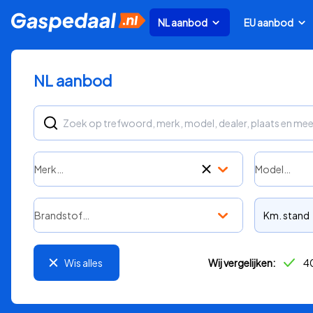
NL aanbod
EU aanbod
NL aanbod
Merk…
Model…
Brandstof…
Km. stand
Wis alles
Wij vergelijken:
40