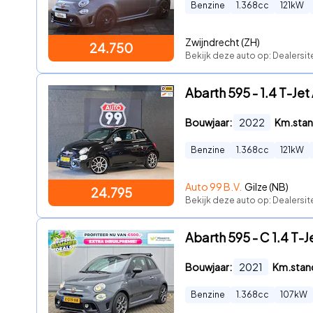
Benzine
1.368
cc
121
kW
Zwijndrecht (ZH)
24.750
Bekijk deze auto op: Dealersi
Abarth 595 - 1.4 T-Je
Bouwjaar:
2022
Km.stan
Benzine
1.368
cc
121
kW
Auto 99 B.V.
Gilze (NB)
24.795
Bekijk deze auto op: Dealersit
Abarth 595 - C 1.4 T-J
Bouwjaar:
2021
Km.stan
Benzine
1.368
cc
107
kW