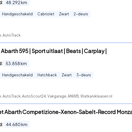
d:
48.292
km
Handgeschakeld
Cabriolet
Zwart
2
-deurs
e, AutoTrack
Abarth 595 | Sport uitlaat | Beats | Carplay |
d:
53.858
km
Handgeschakeld
Hatchback
Zwart
3
-deurs
te, AutoTrack, AutoScout24, Vakgarage, ANWB, Watkanikleasen.nl
-Jet Abarth Competizione-Xenon-Sabelt-Record Monz
d:
44.680
km