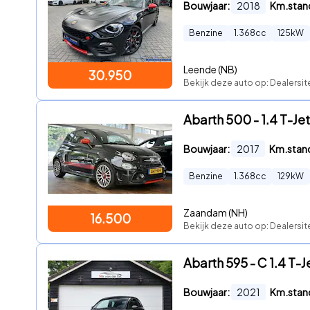
Bouwjaar:
2018
Km.stan
Benzine
1.368
cc
125
kW
Leende (NB)
30.950
Bekijk deze auto op: Dealersit
Abarth 500 - 1.4 T-Jet 
Bouwjaar:
2017
Km.stan
Benzine
1.368
cc
129
kW
Zaandam (NH)
16.500
Bekijk deze auto op: Dealersi
Abarth 595 - C 1.4 T
Bouwjaar:
2021
Km.stan