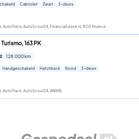
chakeld
Cabriolet
Zwart
3
-deurs
e, AutoTrack, AutoScout24, FinancialLease.nl, ROS finance
, Turismo, 163 PK
d:
128.000
km
Handgeschakeld
Hatchback
Rood
3
-deurs
te, AutoTrack, AutoScout24, ANWB