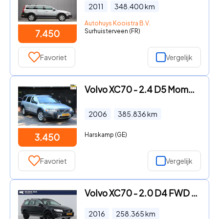
2011
348.400
km
Autohuys Kooistra B.V.
Surhuisterveen (FR)
7.450
Favoriet
Vergelijk
Volvo XC70 - 2.4 D5 Momentum Camera/Navigatie/Leer/Apk 06-2027
2006
385.836
km
Harskamp (GE)
3.450
Favoriet
Vergelijk
Volvo XC70 - 2.0 D4 FWD Summum | ACC | Schuif-/kanteldak | Stoelventilati
2016
258.365
km