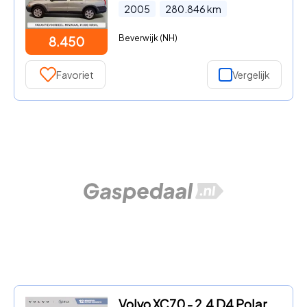
2005
280.846
km
Beverwijk (NH)
8.450
Favoriet
Vergelijk
Volvo XC70 - 2.4 D4 Polar+ | 5 cilinder | Park assist | Cruise control |