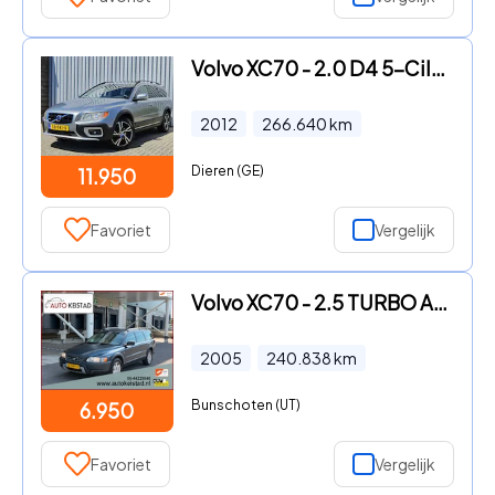
Volvo XC70 - 2.0 D4 5-Cilinder / Dealer Onderhouden/ Automaat
2012
266.640
km
Dieren (GE)
11.950
Favoriet
Vergelijk
Volvo XC70 - 2.5 TURBO AUTOMAAT LEDER/CLIMA/CRUISE! VELE OPTIES
2005
240.838
km
Bunschoten (UT)
6.950
Favoriet
Vergelijk