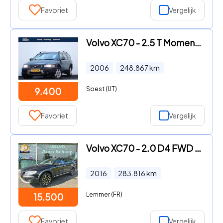
Favoriet
Vergelijk
Volvo XC70 - 2.5 T Momentum | 2006 | Automaat | 7 persoons |
2006
248.867
km
Soest (UT)
9.400
Favoriet
Vergelijk
Volvo XC70 - 2.0 D4 FWD Dynamic Edition Automaat | Rijklaar incl garantie
2016
283.816
km
Lemmer (FR)
15.500
Favoriet
Vergelijk