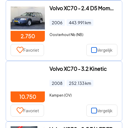
Volvo XC70 - 2.4 D5 Momentum
2006
443.991
km
Oosterhout Nb (NB)
2.750
Favoriet
Vergelijk
Volvo XC70 - 3.2 Kinetic
2008
252.133
km
Kampen (OV)
10.750
Favoriet
Vergelijk