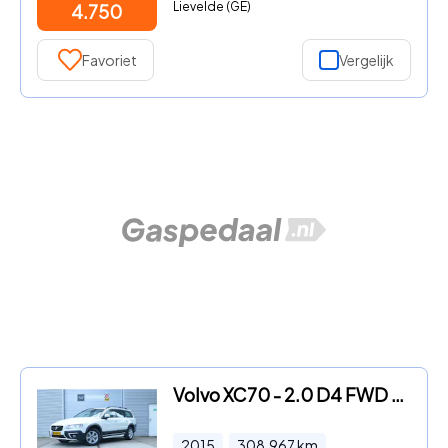
Lievelde (GE)
4.750
Favoriet
Vergelijk
Volvo XC70 - 2.0 D4 FWD Summum 12 mnd BOVAG en onderhoudshistory aanwezig
2015
308.967
km