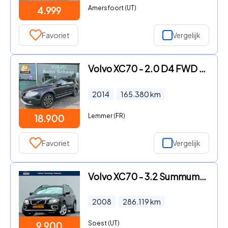
Amersfoort (UT)
4.999
Favoriet
Vergelijk
Volvo XC70 - 2.0 D4 FWD Nordic+ Dynamic Automaat | Rijklaar incl garantie
2014
165.380
km
Lemmer (FR)
18.900
Favoriet
Vergelijk
Volvo XC70 - 3.2 Summum | 2008 | Automaat | Youngtimer |
2008
286.119
km
Soest (UT)
9.900