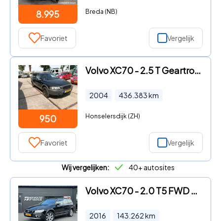
Breda (NB)
8.995
Favoriet
Vergelijk
Volvo XC70 - 2.5 T Geartronic Comfort Line Cross Country .
2004
436.383
km
Honselersdijk (ZH)
950
Favoriet
Vergelijk
Wij vergelijken:
40+ autosites
Volvo XC70 - 2.0 T5 FWD Polar+ | Leder | Trekhaak | NAP | Cruise
2016
143.262
km