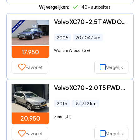
Wij vergelijken:
40+ autosites
Volvo XC70 - 2.5 T AWD OCEAN RACE YOUNGTIMER AUTOMAAT incl. 21% BTW
2005
207.047
km
Wenum Wiesel (GE)
17.950
Favoriet
Vergelijk
Volvo XC70 - 2.0 T5 FWD Nordic+
2015
181.312
km
Zeist (UT)
20.950
Favoriet
Vergelijk