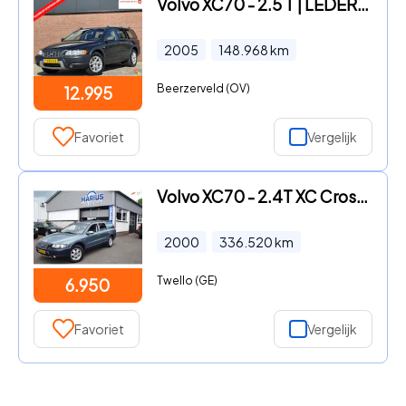
Volvo XC70 - 2.5 T | LEDER! | NAVI! | CRUISE! | TREKHAAK
2005
148.968
km
Beerzerveld (OV)
12.995
Favoriet
Vergelijk
Volvo XC70 - 2.4T XC Cross Country AWD Mistral Green 200 pk
2000
336.520
km
Twello (GE)
6.950
Favoriet
Vergelijk