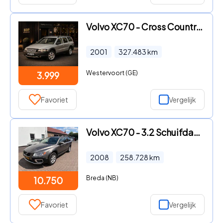
Volvo XC70 - Cross Country 2.4 T Geartr. Comf. Automaat | Youngtimer | 5-
2001
327.483
km
Westervoort (GE)
3.999
Favoriet
Vergelijk
Volvo XC70 - 3.2 Schuifdak Automaat
2008
258.728
km
Breda (NB)
10.750
Favoriet
Vergelijk