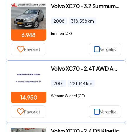
Volvo XC70 - 3.2 Summum AWD | Nieuw Binnen! | Trekhaak | Pano | Stoelverw
2008
318.558
km
Emmen (DR)
6.948
Favoriet
Vergelijk
Volvo XC70 - 2.4T AWD AUTOMAAT YOUNGTIMER incl. 21% BTW
2001
221.144
km
Wenum Wiesel (GE)
14.950
Favoriet
Vergelijk
Volvo XC70 - 2.4 D5 Kinetic