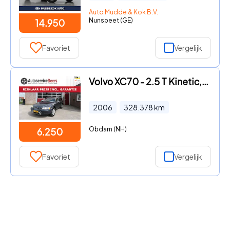
Auto Mudde & Kok B.V.
Nunspeet (GE)
14.950
Favoriet
Vergelijk
Volvo XC70 - 2.5 T Kinetic, Zeer netjes, All-seasons, trekhaak, PDC, Crui
2006
328.378
km
Obdam (NH)
6.250
Favoriet
Vergelijk