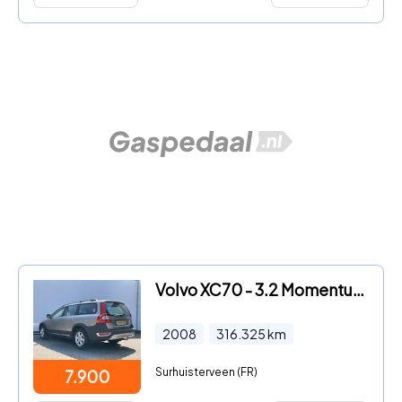
Volvo XC70 - 3.2 Momentum Youngtimer Automaat Trekhaak Leer Cruise Pdc Vo
2008
316.325
km
Surhuisterveen (FR)
7.900