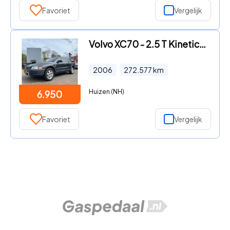
Favoriet
Vergelijk
Volvo XC70 - 2.5 T Kinetic/Automaat/Trekhaak/Leder/Youngtimer/Cruise/Airc
2006
272.577
km
Huizen (NH)
6.950
Favoriet
Vergelijk