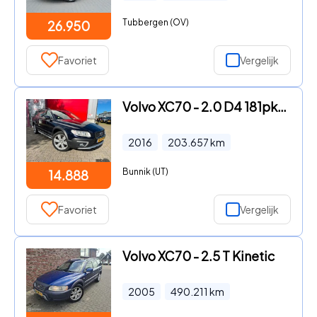
Tubbergen (OV)
26.950
Favoriet
Vergelijk
Volvo XC70 - 2.0 D4 181pk FWD Polar+ Automaat / Trekhaak / 19"LM / Schuif
2016
203.657
km
Bunnik (UT)
14.888
Favoriet
Vergelijk
Volvo XC70 - 2.5 T Kinetic
2005
490.211
km