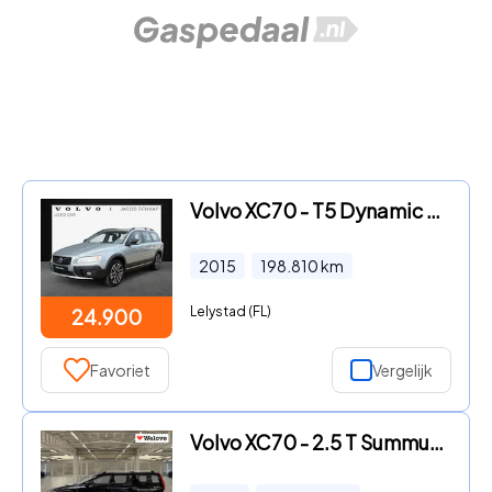
Volvo XC70 - T5 Dynamic Edition / Stoelverwarming / Cruise control / Lede
2015
198.810
km
Lelystad (FL)
24.900
Favoriet
Vergelijk
Volvo XC70 - 2.5 T Summum trekhaak, 7 Persoons, leder interieur...