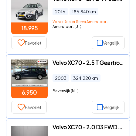
2016
185.840
km
Volvo Dealer Serva Amersfoort
Amersfoort (UT)
18.995
Favoriet
Vergelijk
Volvo XC70 - 2.5 T Geartronic Comfort Line 3e bankje, trekhaak, automaat.
2003
324.220
km
Beverwijk (NH)
6.950
Favoriet
Vergelijk
Volvo XC70 - 2.0 D3 FWD Momentum Cruise|Clima|Trekhaak