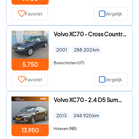
Favoriet
Vergelijk
Volvo XC70 - Cross Country 2.4 T AWD Ocean Race NL Auto|NAP|Gereviseerde
2001
288.202
km
Bunschoten (UT)
5.750
Favoriet
Vergelijk
Volvo XC70 - 2.4 D5 Summum | Schuifdak | Xenon | Stoelventilatie
2013
244.920
km
Hoeven (NB)
13.950