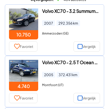
Volvo XC70 - 3.2 Summum / AUTOMAAT / LEER / SCHUIFDAK / KINDERZITJES / VO
2007
292.356
km
Ammerzoden (GE)
10.750
Favoriet
Vergelijk
Volvo XC70 - 2.5 T Ocean Race / AUTOMAAT / TREKHAAK / UNIEK
2005
372.431
km
Montfoort (UT)
4.740
Favoriet
Vergelijk