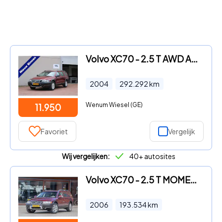
Volvo XC70 - 2.5 T AWD AUTOMAAT YOUNGTIMER 7-persoons
2004
292.292
km
Wenum Wiesel (GE)
11.950
Favoriet
Vergelijk
Wij vergelijken:
40+ autosites
Volvo XC70 - 2.5 T MOMENTUM
2006
193.534
km