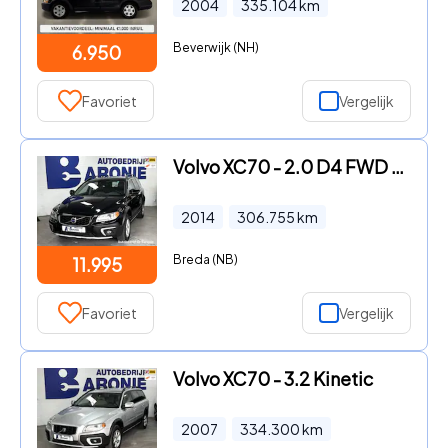
2004
335.104
km
Beverwijk (NH)
6.950
Favoriet
Vergelijk
Volvo XC70 - 2.0 D4 FWD Summum
2014
306.755
km
Breda (NB)
11.995
Favoriet
Vergelijk
Volvo XC70 - 3.2 Kinetic
2007
334.300
km