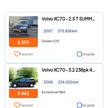
Volvo XC70 - 2.5 T SUMMUM Schuifdak
2007
375.858
km
Delden (OV)
6.595
Favoriet
Vergelijk
Volvo XC70 - 3.2 238pk 4WD 6-Cil. Summum Automaat Leder Schuifdak
2008
236.000
km
Kortenhoef (NH)
9.945
Favoriet
Vergelijk