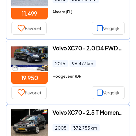
Almere (FL)
11.499
Favoriet
Vergelijk
Volvo XC70 - 2.0 D4 FWD Dynamic Edition
2016
96.477
km
Hoogeveen (DR)
19.950
Favoriet
Vergelijk
Volvo XC70 - 2.5 T Momentum AUTOMAAT STOELVERW./LEDER/CRUISE/YOUNGTIMER |
2005
372.753
km