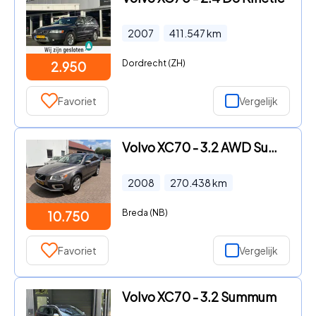
2007
411.547
km
Dordrecht (ZH)
2.950
Favoriet
Vergelijk
Volvo XC70 - 3.2 AWD Summum
2008
270.438
km
Breda (NB)
10.750
Favoriet
Vergelijk
Volvo XC70 - 3.2 Summum