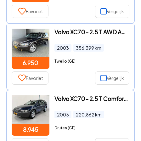
Favoriet
Vergelijk
Volvo XC70 - 2.5 T AWD Automaat 7-persoons Xenon 210 pk
2003
356.399
km
Twello (GE)
6.950
Favoriet
Vergelijk
Volvo XC70 - 2.5 T Comfort Line AUTOMAAT / RIJKLAAR
2003
220.862
km
Druten (GE)
8.945