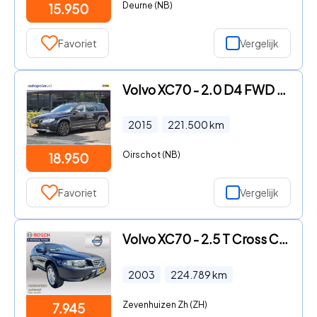
Deurne (NB)
15.950
Favoriet
Vergelijk
Volvo XC70 - 2.0 D4 FWD Inscription Edition Schuifdak/Trekhaak/18inch/Led
2015
221.500
km
Oirschot (NB)
18.950
Favoriet
Vergelijk
Volvo XC70 - 2.5 T Cross Country AWD Handgeschakeld | Cruise | 209 PK
2003
224.789
km
Zevenhuizen Zh (ZH)
7.945