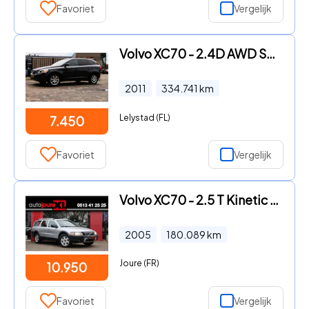
Favoriet
Vergelijk
Volvo XC70 - 2.4D AWD Summum
2011
334.741
km
Lelystad (FL)
7.450
Favoriet
Vergelijk
Volvo XC70 - 2.5 T Kinetic AWD | Youngtimer | Rijklaar | 5-Cilinder | Tre
2005
180.089
km
Joure (FR)
10.950
Favoriet
Vergelijk