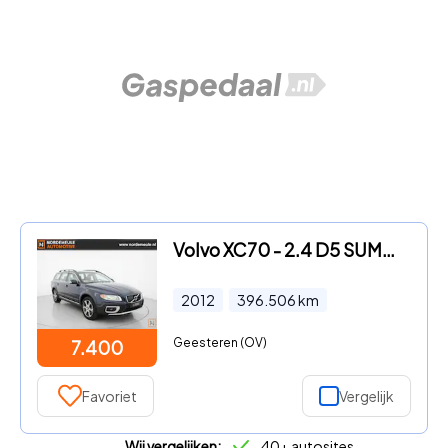
Volvo XC70 - 2.4 D5 SUMMUM, MEMORY, AUT, TREKHAAK
2012
396.506
km
Geesteren (OV)
7.400
Favoriet
Vergelijk
Wij vergelijken:
40+ autosites