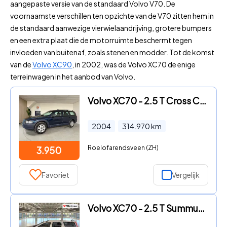
aangepaste versie van de standaard Volvo V70. De
voornaamste verschillen ten opzichte van de V70 zitten hem in
de standaard aanwezige vierwielaandrijving, grotere bumpers
en een extra plaat die de motorruimte beschermt tegen
invloeden van buitenaf, zoals stenen en modder. Tot de komst
van de
Volvo XC90
, in 2002, was de Volvo XC70 de enige
terreinwagen in het aanbod van Volvo.
Volvo XC70 - 2.5 T Cross Country Comf. Line Airco, LMV, Automaat, Lederen
2004
314.970
km
Roelofarendsveen (ZH)
3.950
Favoriet
Vergelijk
Volvo XC70 - 2.5 T Summum Schuifdak, leder, electr. verst. stoelen....