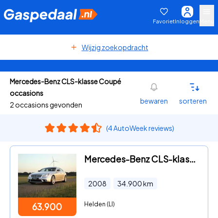
Favoriet
Inloggen
Menu
Wijzig zoekopdracht
Mercedes-Benz CLS-klasse Coupé
occasions
bewaren
sorteren
2 occasions gevonden
(4 AutoWeek reviews)
Mercedes-Benz CLS-klasse - P30 | Carbon Pack | 34.900KM | First Paint
2008
34.900
km
Helden (LI)
63.900