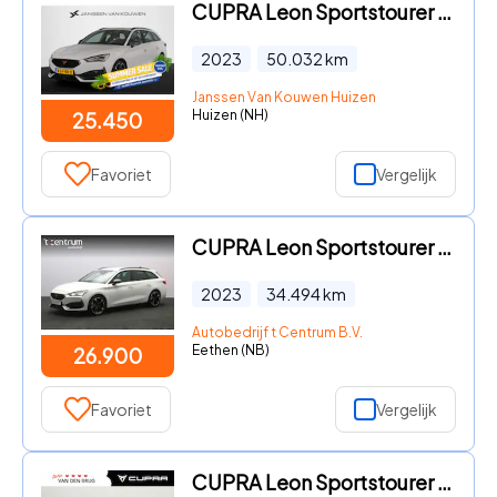
CUPRA Leon Sportstourer - 1.4 e-Hybrid VZ 245 PK Achteruitrijcamera Apple CarPlay Stoe
2023
50.032
km
Janssen Van Kouwen Huizen
Huizen (NH)
25.450
Favoriet
Vergelijk
CUPRA Leon Sportstourer - 1.4 e-Hybrid 204 PK PHEV Business, Kuipstoelen, Parkeersenso
2023
34.494
km
Autobedrijf t Centrum B.V.
Eethen (NB)
26.900
Favoriet
Vergelijk
CUPRA Leon Sportstourer - 1.4 e-Hybrid 204pk | Trekhaak | Adaptieve cruise | Stuur- &