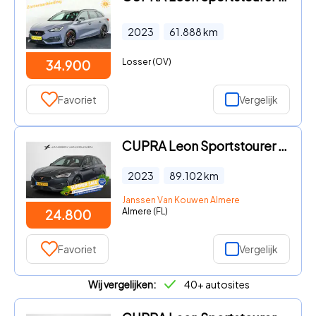
2023
61.888
km
Losser (OV)
34.900
Favoriet
Vergelijk
CUPRA Leon Sportstourer - 1.4 e-Hybrid VZ 245 PK Stoel-Stuurverwarming Achteruitrijcam
2023
89.102
km
Janssen Van Kouwen Almere
Almere (FL)
24.800
Favoriet
Vergelijk
Wij vergelijken:
40+ autosites