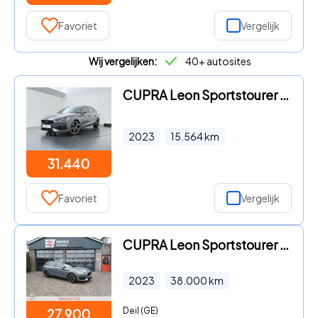
Favoriet
Vergelijk
Wij vergelijken:
40+ autosites
CUPRA Leon Sportstourer - 1.4 e-Hybrid VZ Adrenaline
2023
15.564
km
31.440
Favoriet
Vergelijk
CUPRA Leon Sportstourer - 1.4 e-Hybrid + 19 inch + Graphene Grey
2023
38.000
km
Deil (GE)
27.900