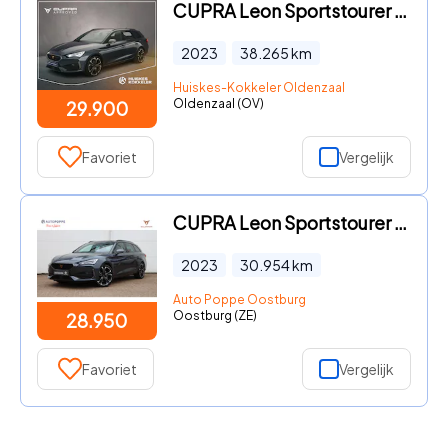
CUPRA Leon Sportstourer - VZ Business 1.4 TSI eHybrid 245pk DSG Automaat Trekhaak, Ada
2023
38.265
km
Huiskes-Kokkeler Oldenzaal
Oldenzaal (OV)
29.900
Favoriet
Vergelijk
CUPRA Leon Sportstourer - 1.4 e-Hybrid VZ Performance 245pk DSG6
2023
30.954
km
Auto Poppe Oostburg
Oostburg (ZE)
28.950
Favoriet
Vergelijk