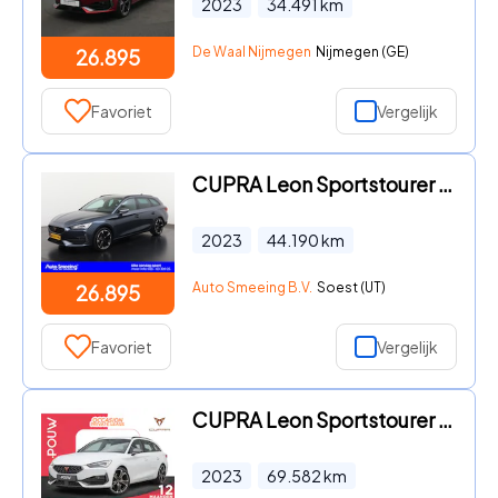
2023
34.491
km
De Waal Nijmegen
Nijmegen (GE)
26.895
Favoriet
Vergelijk
CUPRA Leon Sportstourer - 1.4 e-Hybrid | Trekhaak | Zondag Open
2023
44.190
km
Auto Smeeing B.V.
Soest (UT)
26.895
Favoriet
Vergelijk
CUPRA Leon Sportstourer - 1.4 e-Hybrid 245pk VZ | SoH 98% | Trekhaak | Achteruitrijcam
2023
69.582
km