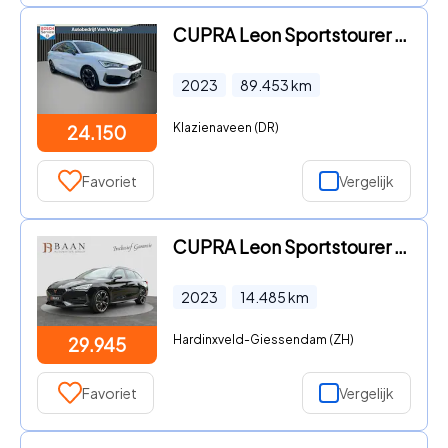
CUPRA Leon Sportstourer - 1.4 e-Hybrid VZ Performance pano, leer, virtual cockpit, mem
2023
89.453
km
Klazienaveen (DR)
24.150
Favoriet
Vergelijk
CUPRA Leon Sportstourer - 1.4 e-Hybrid VZ Performance|EL.Trekh.|Memory|Camera|
2023
14.485
km
Hardinxveld-Giessendam (ZH)
29.945
Favoriet
Vergelijk