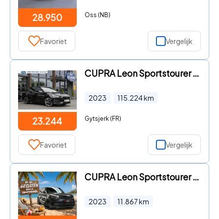
Oss (NB)
28.950
Favoriet
Vergelijk
CUPRA Leon Sportstourer - 1.4 PHEV Essential|Stuurverwarming|Camera|
2023
115.224
km
Gytsjerk (FR)
23.244
Favoriet
Vergelijk
CUPRA Leon Sportstourer - 1.4 e-Hybrid VZ CarPlay
2023
11.867
km