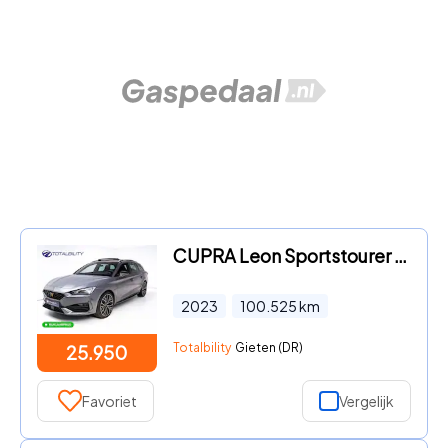
CUPRA Leon Sportstourer - 1.4 e-Hybrid VZ Performance | Pano dak | Elec. klep | Stoel-
2023
100.525
km
Totalbility
Gieten (DR)
25.950
Favoriet
Vergelijk