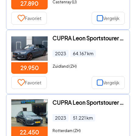
Castenray (LI)
27.890
Favoriet
Vergelijk
CUPRA Leon Sportstourer - 2.0 TSI 245PK Camera|Sfeer|BOMVOL
2023
64.167
km
Zuidland (ZH)
29.950
Favoriet
Vergelijk
CUPRA Leon Sportstourer - 1.4 e-Hybrid Essential
2023
51.221
km
Rotterdam (ZH)
22.450