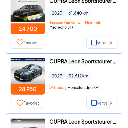
CUPRA Leon Sportstourer - 1.4 e-Hybrid Business Stuur-Stoelverwarming Camera Memory Ke
2023
61.840
km
Janssen Van Kouwen Mijdrecht
Mijdrecht (UT)
24.700
Favoriet
Vergelijk
CUPRA Leon Sportstourer - 1.4 e-Hybrid VZ Performance / AUTOMAAT/ 245PK/ PANO/ PARK.SE
2023
32.612
km
Wittebrug
Honselersdijk (ZH)
28.950
Favoriet
Vergelijk
CUPRA Leon Sportstourer - 1.4 e-Hybrid 204 PK Business PHEV, Camera, Winterpakket, Ada