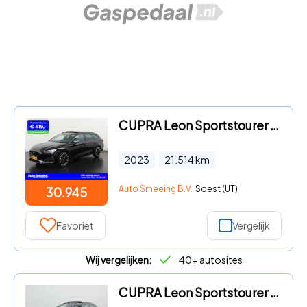
CUPRA Leon Sportstourer - 1.5 eTSI | Trekhaak | Panoramadak | Stuurverwarming | Zondag
2023
21.514
km
Auto Smeeing B.V.
Soest (UT)
30.945
Favoriet
Vergelijk
Wij vergelijken:
40+ autosites
CUPRA Leon Sportstourer - 1.4 TSI e-Hybrid 204pk business | Panoramadak | Kuipstoelen