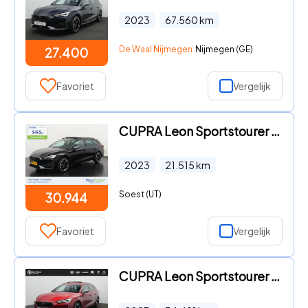
2023
67.560
km
De Waal Nijmegen
Nijmegen (GE)
27.400
Favoriet
Vergelijk
CUPRA Leon Sportstourer - 1.5 eTSI | All-in 563, - Private Lease | Direct uit voorraad
2023
21.515
km
Soest (UT)
30.944
Favoriet
Vergelijk
CUPRA Leon Sportstourer - 1.4 TSI e-Hybrid 204 pk | Panoramadak | Kuipstoelen | Adapti