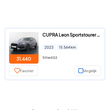
CUPRA Leon Sportstourer - 1.4 e-Hybrid VZ Adrenaline | 245 PK | SoH 94% | Adaptive Cru
2023
15.564
km
Sittard (LI)
31.440
Favoriet
Vergelijk