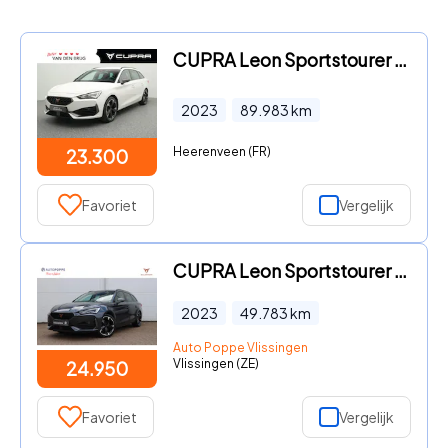
CUPRA Leon Sportstourer - 1.4 e-Hybrid 204pk | Trekhaak | Stuurverwarming | Parkeersen
2023
89.983
km
Heerenveen (FR)
23.300
Favoriet
Vergelijk
CUPRA Leon Sportstourer - 1.4 e-Hybrid Business 204pk DSG6
2023
49.783
km
Auto Poppe Vlissingen
Vlissingen (ZE)
24.950
Favoriet
Vergelijk