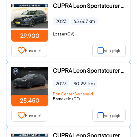
CUPRA Leon Sportstourer - 2.0 TSI 245 pk / Beats-audio / ACC / CarPlay / Trekhaak
2023
65.867
km
Losser (OV)
29.900
Favoriet
Vergelijk
CUPRA Leon Sportstourer - 1.4 e-Hybrid 245PK VZ | Navigatie | Trekhaak | Elek Achterkl
2023
80.291
km
Pon Center Barneveld
Barneveld (GE)
25.450
Favoriet
Vergelijk
CUPRA Leon Sportstourer - 2.0 TSI Copper Edition 245pk / Leder / CarPlay / Travelassis