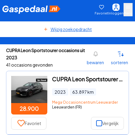
Favoriet
Inloggen
Menu
Wijzig zoekopdracht
CUPRA Leon Sportstourer occasions uit
2023
bewaren
sorteren
41 occasions gevonden
CUPRA Leon Sportstourer - 1.4 e-Hybrid VZ Copper Edition | PANORAMADAK | NAVIGATIE | S
2023
63.897
km
Mega Occasioncentrum Leeuwarden
Leeuwarden (FR)
28.900
Favoriet
Vergelijk