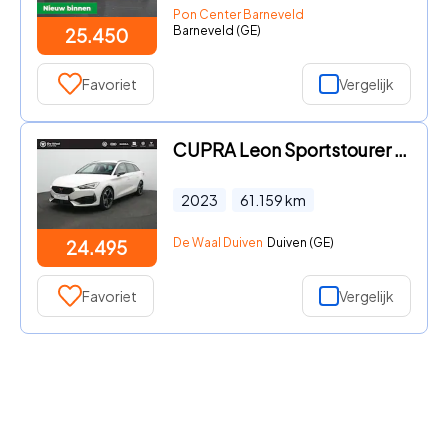
Pon Center Barneveld
Barneveld (GE)
25.450
Favoriet
Vergelijk
CUPRA Leon Sportstourer - 1.4 TSI e-Hybrid 204 pk | Kuipstoelen | Adaptief sportonders
2023
61.159
km
De Waal Duiven
Duiven (GE)
24.495
Favoriet
Vergelijk