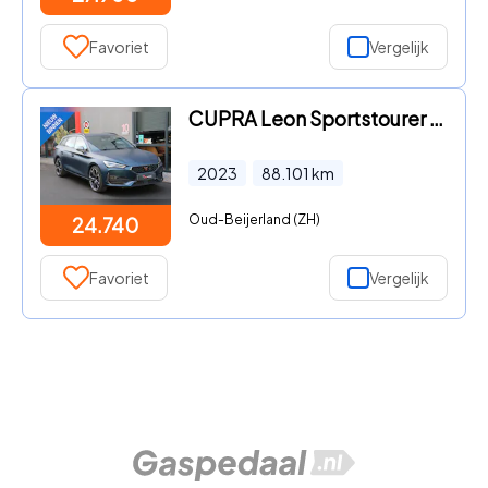
Favoriet
Vergelijk
CUPRA Leon Sportstourer - 1.4 e-Hybrid VZ MAT, 88DKM, 245PK, WINTERPAKKET
2023
88.101
km
Oud-Beijerland (ZH)
24.740
Favoriet
Vergelijk