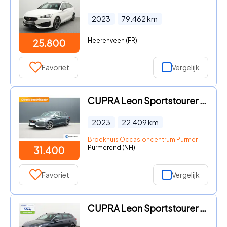
2023
79.462
km
Heerenveen (FR)
25.800
Favoriet
Vergelijk
CUPRA Leon Sportstourer - 1.4 e-Hybrid 245pk VZ Performance | Panoramadak | Camera | S
2023
22.409
km
Broekhuis Occasioncentrum Purmerend
Purmerend (NH)
31.400
Favoriet
Vergelijk
CUPRA Leon Sportstourer - 1.4 e-Hybrid | All-in 553, - Private Lease | Direct uit voor