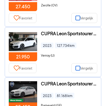
Zwolle (OV)
27.450
Favoriet
Vergelijk
CUPRA Leon Sportstourer - 1.4 e-Hybrid VZ 245PK Pano SuperSport Cam Led Navi ACC
2023
127.734
km
Venray (LI)
21.950
Favoriet
Vergelijk
CUPRA Leon Sportstourer - 1.4 e-Hybrid VZ Business | Navigatie | Kuipstoelen | 19'' |
2023
81.168
km
Barneveld (GE)