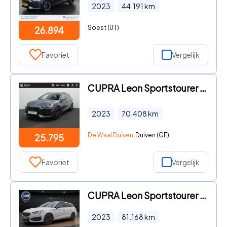
2023
44.191
km
Soest (UT)
26.894
Favoriet
Vergelijk
CUPRA Leon Sportstourer - 1.4 e-Hybrid 245 pk VZ Performance | Trekhaak | Kuipstoelen
2023
70.408
km
De Waal Duiven
Duiven (GE)
25.795
Favoriet
Vergelijk
CUPRA Leon Sportstourer - 1.4 e-Hybrid VZ Business | Navigatie | Kuipstoelen | 19'' |
2023
81.168
km