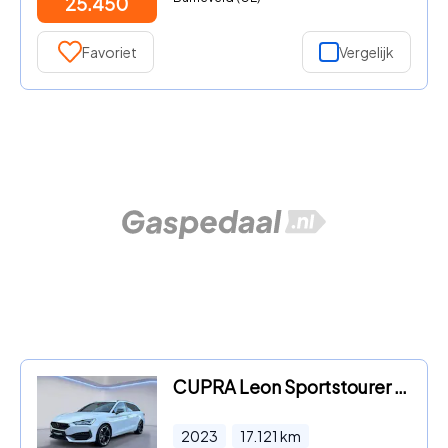
25.450
Favoriet
Vergelijk
CUPRA Leon Sportstourer - 1.4 e-Hybrid Business /Apple Carplay/Stoel & stuurverw./Beat
2023
17.121
km