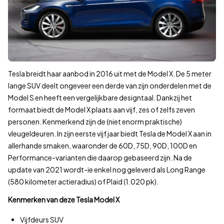
70.000–80.000 km
80.000–90.000 km
90.000–100.000 km
100.000–110.000 km
110.000–120.000 km
120.000–130.000 km
Tesla breidt haar aanbod in 2016 uit met de Model X. De 5 meter
130.000–140.000 km
lange SUV deelt ongeveer een derde van zijn onderdelen met de
140.000–150.000 km
Model S en heeft een vergelijkbare designtaal. Dankzij het
150.000–160.000 km
formaat biedt de Model X plaats aan vijf, zes of zelfs zeven
160.000–170.000 km
personen. Kenmerkend zijn de (niet enorm praktische)
170.000–180.000 km
vleugeldeuren. In zijn eerste vijf jaar biedt Tesla de Model X aan in
180.000–190.000 km
allerhande smaken, waaronder de 60D, 75D, 90D, 100D en
190.000–200.000 km
Performance-varianten die daarop gebaseerd zijn. Na de
update van 2021 wordt-ie enkel nog geleverd als Long Range
200.000–210.000 km
(580 kilometer actieradius) of Plaid (1.020 pk).
210.000–220.000 km
220.000–230.000 km
Kenmerken van deze Tesla Model X
230.000–240.000 km
Vijfdeurs SUV
240.000 km