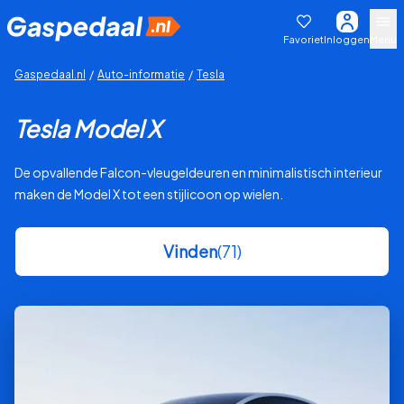
Favoriet
Inloggen
Menu
Gaspedaal.nl
/
Auto-informatie
/
Tesla
Tesla Model X
De opvallende Falcon-vleugeldeuren en minimalistisch interieur
maken de Model X tot een stijlicoon op wielen.
Vinden
(71)