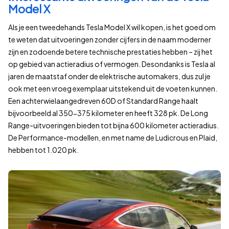
Model X
Als je een tweedehands Tesla Model X wil kopen, is het goed om
te weten dat uitvoeringen zonder cijfers in de naam moderner
zijn en zodoende betere technische prestaties hebben – zij het
op gebied van actieradius of vermogen. Desondanks is Tesla al
jaren de maatstaf onder de elektrische automakers, dus zul je
ook met een vroeg exemplaar uitstekend uit de voeten kunnen.
Een achterwielaangedreven 60D of Standard Range haalt
bijvoorbeeld al 350-375 kilometer en heeft 328 pk. De Long
Range-uitvoeringen bieden tot bijna 600 kilometer actieradius.
De Performance-modellen, en met name de Ludicrous en Plaid,
hebben tot 1.020 pk.