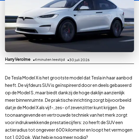
Harry Verolme
4
minuten leestijd
30 juli 2026
De Tesla Model X is het grootste model dat Tesla in haar aanbod
heeft. De vijfdeurs SUV is geïnspireerd door en deels gebaseerd
op de Model S, maar biedt dankzij de hoge daklijn aanzienlijk
meer binnenruimte. De praktische inrichting zorgt bijvoorbeeld
dat je de Model X als vijf-, zes- of zevenzitter kunt krijgen. De
toonaangevende en vertrouwde techniek van het merk zorgt
voor indrukwekkende prestatiecijfers: zo heeft de SUV een
actieradius tot ongeveer 600 kilometer en loopt het vermogen
tot 1.020 pk. Wat heb je nog meer nodig?