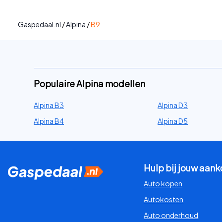
Gaspedaal.nl
/
Alpina
/
B9
Populaire Alpina modellen
Alpina B3
Alpina D3
Alpina B4
Alpina D5
Hulp bij jouw aan
Auto kopen
Autokosten
Auto onderhoud