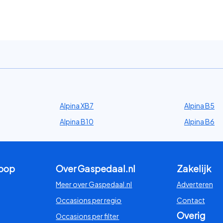
Alpina XB7
Alpina B5
Alpina B10
Alpina B6
koop
Over Gaspedaal.nl
Zakelijk
Meer over Gaspedaal.nl
Adverteren
Occasions per regio
Contact
Overig
Occasions per filter