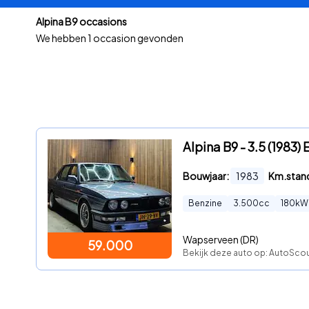
Alpina B9 occasions
We hebben 1 occasion gevonden
Alpina B9 - 3.5 (1983) 
Bouwjaar:
1983
Km.stan
Benzine
3.500
cc
180
kW
Wapserveen (DR)
59.000
Bekijk deze auto op: AutoSco