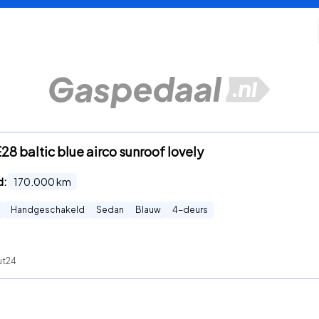
E28 baltic blue airco sunroof lovely
d:
170.000
km
Handgeschakeld
Sedan
Blauw
4
-deurs
ut24