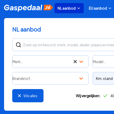
NL aanbod
EU aanbod
NL aanbod
Merk…
Model…
Brandstof…
Km. stand
Wis alles
Wij vergelijken:
40