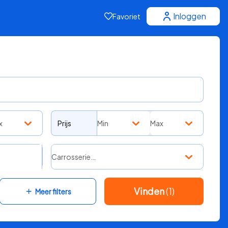
Inloggen
Favoriet
x
Prijs
Min
Max
Carrosserie…
Vinden
(1)
Meer filters