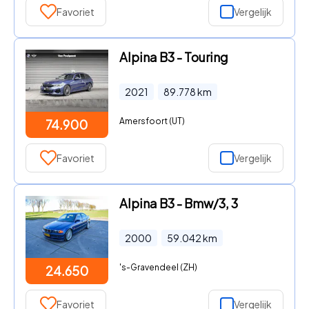
Favoriet
Vergelijk
Alpina B3 - Touring
2021
89.778
km
Amersfoort (UT)
74.900
Favoriet
Vergelijk
Alpina B3 - Bmw/3, 3
2000
59.042
km
's-Gravendeel (ZH)
24.650
Favoriet
Vergelijk