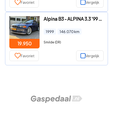
Favoriet
Vergelijk
Alpina B3 - ALPINA 3.3 '99 Bmw Alpina Xenon Schuifdak
1999
146.070
km
Smilde (DR)
19.950
Favoriet
Vergelijk