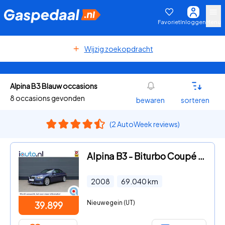
Favoriet
Inloggen
Menu
Wijzig zoekopdracht
Alpina B3 Blauw occasions
8 occasions gevonden
bewaren
sorteren
(2 AutoWeek reviews)
Alpina B3 - Biturbo Coupé Lage kilometerstand/Leder/CC/Alpina blau/PDC/K
2008
69.040
km
Nieuwegein (UT)
39.899