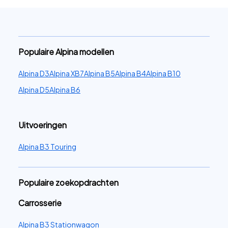
Populaire Alpina modellen
Alpina D3
Alpina XB7
Alpina B5
Alpina B4
Alpina B10
Alpina D5
Alpina B6
Uitvoeringen
Alpina B3 Touring
Populaire zoekopdrachten
Carrosserie
Alpina B3 Stationwagon