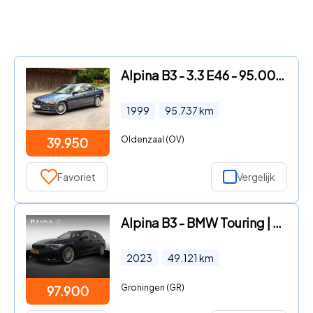
Alpina B3 - 3.3 E46 - 95.000km - Original Paint
1999
95.737
km
Oldenzaal (OV)
39.950
Favoriet
Vergelijk
Alpina B3 - BMW Touring | NR 343 | Schuif/kantel-dak | Harman
2023
49.121
km
Groningen (GR)
97.900