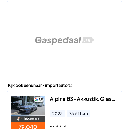
Kijk ook eens naar 7 importauto's:
Alpina B3 - Akkustik. Glasdach. Park Ass.
2023
73.511
km
Duitsland
79.040