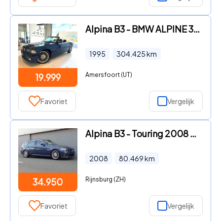
Alpina B3 - BMW ALPINE 30 CABRIOLET ORGINEEL APK Nieuw dak
1995
304.425
km
Amersfoort (UT)
19.999
Favoriet
Vergelijk
Alpina B3 - Touring 2008 E91 Collector’s Item! (BTW AUTO)
2008
80.469
km
Rijnsburg (ZH)
34.950
Favoriet
Vergelijk