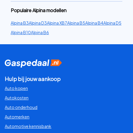
Populaire Alpina modellen
Alpina B3
Alpina D3
Alpina XB7
Alpina B5
Alpina B4
Alpina D5
Alpina B10
Alpina B6
Hulp bij jouw aankoop
Auto kopen
Autokosten
Auto onderhoud
Automerken
Automotive kennisbank