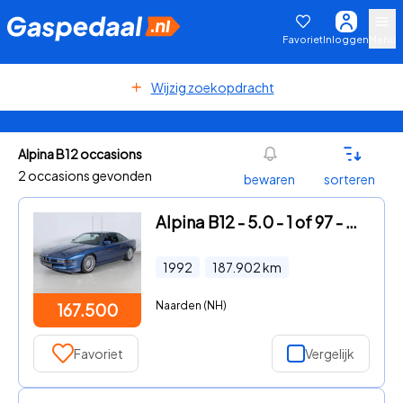
Favoriet
Inloggen
Menu
Wijzig zoekopdracht
Alpina B12 occasions
2 occasions gevonden
bewaren
sorteren
Alpina B12 - 5.0 - 1 of 97 - Sonderlack - Fully Documented
1992
187.902
km
Naarden (NH)
167.500
Favoriet
Vergelijk