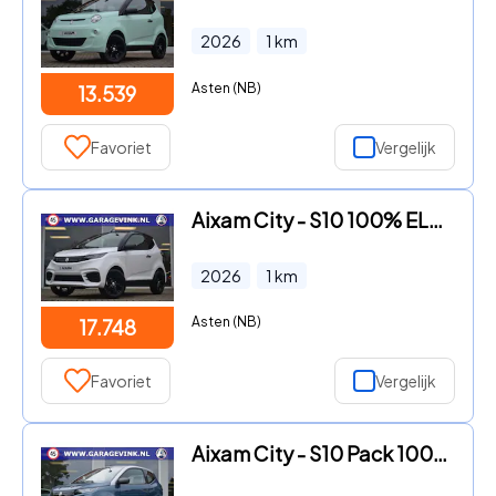
2026
1
km
Asten (NB)
13.539
Favoriet
Vergelijk
Aixam City - S10 100% ELEKTRISCHE Brommobiel NIEUW
2026
1
km
Asten (NB)
17.748
Favoriet
Vergelijk
Aixam City - S10 Pack 100% ELEKTRISCHE Brommobiel | tot 113km Actieradius