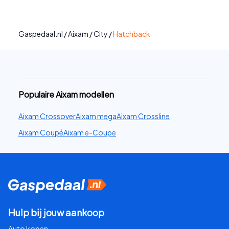
Gaspedaal.nl
/
Aixam
/
City
/
Hatchback
Populaire Aixam modellen
Aixam Crossover
Aixam mega
Aixam Crossline
Aixam Coupé
Aixam e-Coupe
Hulp bij jouw aankoop
Auto kopen