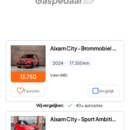
Aixam City - Brommobiel *Sport* 17dkm Velgen/Leder/Achteruitrij
2024
17.350
km
Uden (NB)
13.750
Favoriet
Vergelijk
Wij vergelijken:
40+ autosites
Aixam City - Sport Ambition | 45kmh | Automaat | Euro 5+ | 2 jaar Fabriek