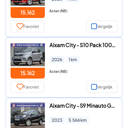
Asten (NB)
15.162
Favoriet
Vergelijk
Aixam City - S10 Pack 100% ELEKTRISCHE Brommobiel NIEUW
2026
1
km
Asten (NB)
15.162
Favoriet
Vergelijk
Aixam City - S9 Minauto GT Brommobiel
2023
5.566
km