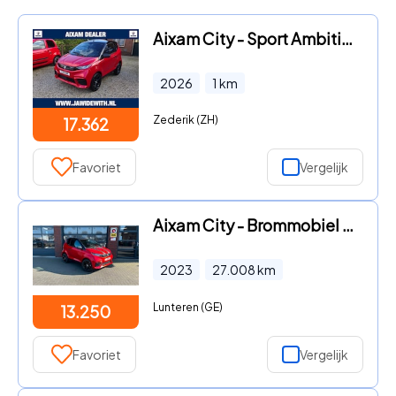
Aixam City - Sport Ambition NIEUW MODEL Achteruitrijcamera, Elektrische r
2026
1
km
Zederik (ZH)
17.362
Favoriet
Vergelijk
Aixam City - Brommobiel Sport | LED | 45 km/h | Automaat | 1e eig | Garan
2023
27.008
km
Lunteren (GE)
13.250
Favoriet
Vergelijk