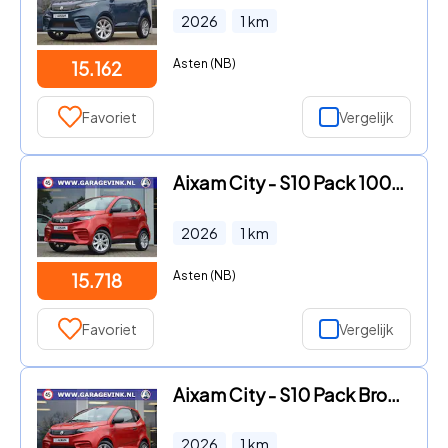
2026
1
km
Asten (NB)
15.162
Favoriet
Vergelijk
Aixam City - S10 Pack 100% ELEKTRISCHE Brommobiel | tot 113km Actieradius
2026
1
km
Asten (NB)
15.718
Favoriet
Vergelijk
Aixam City - S10 Pack Brommobiel NIEUW
2026
1
km