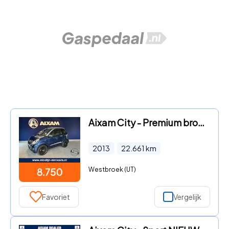
Aixam City - Premium brommobiel, citycar, met ABS
2013
22.661
km
Westbroek (UT)
8.750
Favoriet
Vergelijk