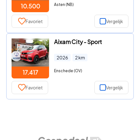
Asten (NB)
10.500
Favoriet
Vergelijk
Aixam City - Sport
2026
2
km
Enschede (OV)
17.417
Favoriet
Vergelijk