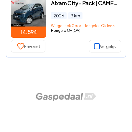
Aixam City - Pack [ CAMERA I VERWARMING I BLUETOOTH I DIESEL ]
2026
3
km
Wiegerinck Goor -Hengelo -Oldenzaal
Hengelo Ov (OV)
14.594
Favoriet
Vergelijk