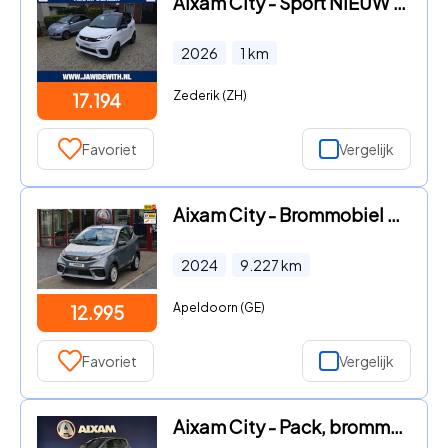
Aixam City - Sport NIEUW minicar Achteruitrijcamera, Parkeersensoren, Ele
2026
1
km
Zederik (ZH)
17.194
Favoriet
Vergelijk
Aixam City - Brommobiel Pack 10740.00 ex btw
2024
9.227
km
Apeldoorn (GE)
12.995
Favoriet
Vergelijk
Aixam City - Pack, brommobiel, euro 5+ minicar