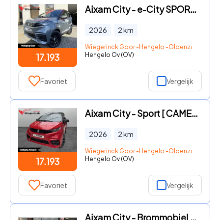
Aixam City - e-City SPORT [ Privatelease ?375 I Volledig Electrisch Carpl
2026
2
km
Wiegerinck Goor -Hengelo -Oldenzaal
Hengelo Ov (OV)
17.193
Favoriet
Vergelijk
Aixam City - Sport [ CAMERA I NAVI I APPLE CARPLAY / ANDROID AUTO I VERWA
2026
2
km
Wiegerinck Goor -Hengelo -Oldenzaal
Hengelo Ov (OV)
17.193
Favoriet
Vergelijk
Aixam City - Brommobiel GTO | 13595, - EX BTW | LED | Dealer Garantie