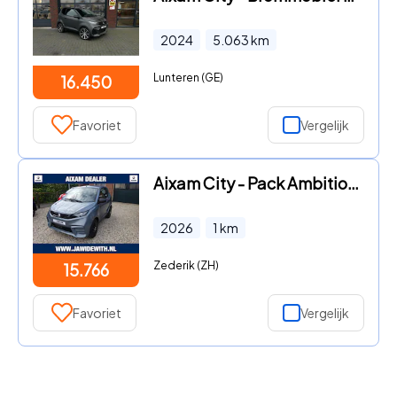
2024
5.063
km
Lunteren (GE)
16.450
Favoriet
Vergelijk
Aixam City - Pack Ambition NIEUW! minicar Achteruitrijcamera, Centrale de
2026
1
km
Zederik (ZH)
15.766
Favoriet
Vergelijk