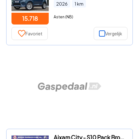
2026
1
km
Asten (NB)
15.718
Favoriet
Vergelijk
Aixam City - S10 Pack Brommobiel NIEUW