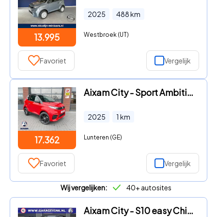
2025
488
km
Westbroek (UT)
13.995
Favoriet
Vergelijk
Aixam City - Sport Ambition | 45kmh | Automaat | Euro 5+ | 2 jaar Fabriek
2025
1
km
Lunteren (GE)
17.362
Favoriet
Vergelijk
Wij vergelijken:
40+ autosites
Aixam City - S10 easy Chic 100% ELEKTRISCHE Brommobiel MET kreukelzone +