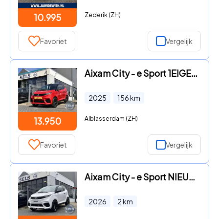
Zederik (ZH)
10.995
Favoriet
Vergelijk
Aixam City - e Sport 1EIGENAAR/153KM
2025
156
km
Alblasserdam (ZH)
13.950
Favoriet
Vergelijk
Aixam City - e Sport NIEUWMODEL2026/113KMACTIERADIUS
2026
2
km