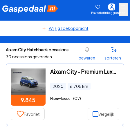
Favoriet
Inloggen
Menu
Wijzig zoekopdracht
Aixam City Hatchback occasions
30 occasions gevonden
bewaren
sorteren
Aixam City - Premium Luxe - 2020 - 6.705 Km - Camera, Leer, Parkeersensor
2020
6.705
km
Nieuwleusen (OV)
9.845
Favoriet
Vergelijk