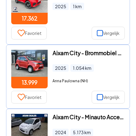
2025
1
km
17.362
Favoriet
Vergelijk
Aixam City - Brommobiel e Sport Automaat | Elektrisch | Elek.Ra
2025
1.054
km
Anna Paulowna (NH)
13.999
Favoriet
Vergelijk
Aixam City - Minauto Access minicar Centrale deurvergrendeling,
2024
5.173
km