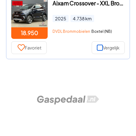
Aixam Crossover - XXL Brommobiel DEMO 07-2025 1eig 4700km ZGAN
2025
4.738
km
DVDL Brommobielen
Boxtel (NB)
18.950
Favoriet
Vergelijk