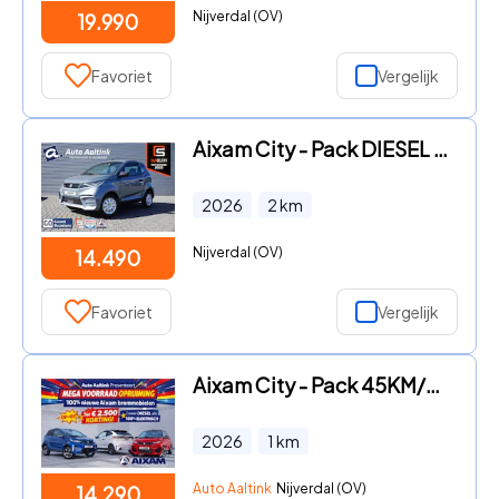
Nijverdal (OV)
19.990
Favoriet
Vergelijk
Aixam City - Pack DIESEL AUT. | 45KM/H | RADIO MP3 | DAB+ | € 672 KORTING
2026
2
km
Nijverdal (OV)
14.490
Favoriet
Vergelijk
Aixam City - Pack 45KM/H DIESEL AUT DAB+ | GETINT GLAS | € 649 KORTING
2026
1
km
Auto Aaltink
Nijverdal (OV)
14.290