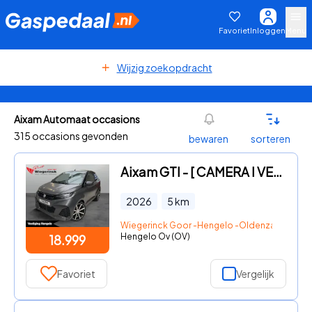
Favoriet
Inloggen
Menu
Wijzig zoekopdracht
Aixam Automaat occasions
315 occasions gevonden
bewaren
sorteren
Aixam GTI - [ CAMERA I VERWARMING I NAVI I DIESEL ]
2026
5
km
Wiegerinck Goor -Hengelo -Oldenzaal
Hengelo Ov (OV)
18.999
Favoriet
Vergelijk