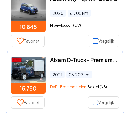
2020
6.705
km
Nieuwleusen (OV)
10.845
Favoriet
Vergelijk
Aixam D-Truck - Premium Brommobiel 2021 BTW 26dkm
2021
26.229
km
DVDL Brommobielen
Boxtel (NB)
15.750
Favoriet
Vergelijk