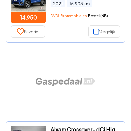
2021
15.903
km
DVDL Brommobielen
Boxtel (NB)
14.950
Favoriet
Vergelijk
Aixam Crossover - dCi Highline Sport - 2019 - 6.704 Km - Leer, PDC, Lichtmetal