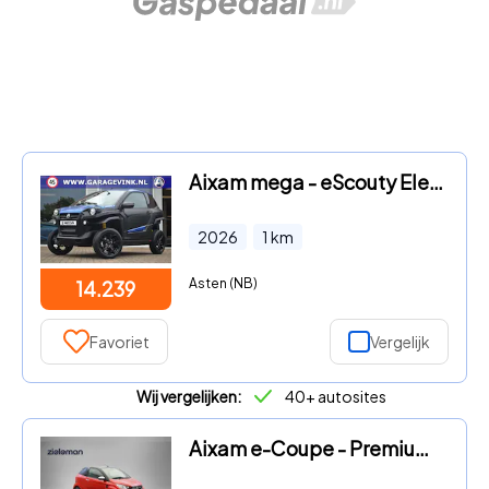
Aixam mega - eScouty Elektrische Brommobiel Apple car play en Android
2026
1
km
Asten (NB)
14.239
Favoriet
Vergelijk
Wij vergelijken:
40+ autosites
Aixam e-Coupe - Premium - 2020 - 4.328 Km - Camera, Leer