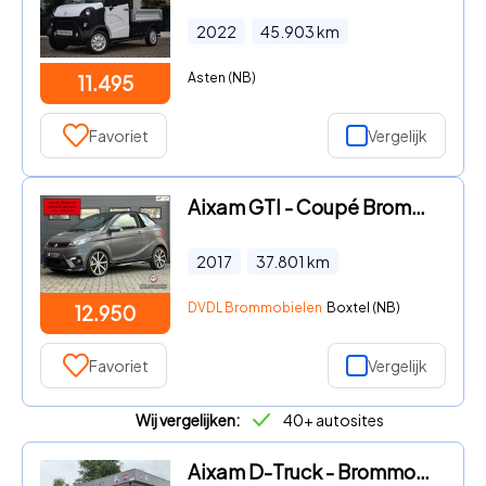
2022
45.903
km
Asten (NB)
11.495
Favoriet
Vergelijk
Aixam GTI - Coupé Brommobiel AIRCO 2017 1e eig 37dkm BOMVOL
2017
37.801
km
DVDL Brommobielen
Boxtel (NB)
12.950
Favoriet
Vergelijk
Wij vergelijken:
40+ autosites
Aixam D-Truck - Brommobiel 400 Van €2300, - korting