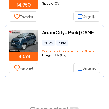
Sibculo (OV)
14.950
Favoriet
Vergelijk
Aixam City - Pack [ CAMERA I VERWARMING I BLUETOOTH I DIESEL ]
2026
3
km
Wiegerinck Goor -Hengelo -Oldenzaal
Hengelo Ov (OV)
14.594
Favoriet
Vergelijk