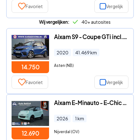
Favoriet
Vergelijk
Wij vergelijken:
40+ autosites
Aixam S9 - Coupe GTi incl. Airco | ABS | Achteruitrijcamera! Brommobiel
2020
41.469
km
Asten (NB)
14.750
Favoriet
Vergelijk
Aixam E-Minauto - E-Chic 45KM/H 100% ELEK. AUT. | € 549 KORTING
2026
1
km
Nijverdal (OV)
12.690