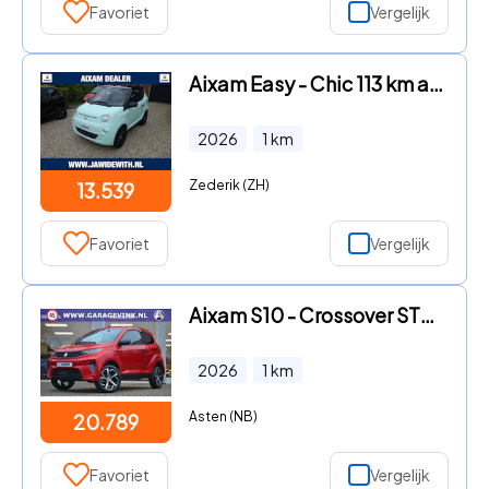
Favoriet
Vergelijk
Aixam Easy - Chic 113 km actieradius NIEUW MODEL minicar Elektrische rame
2026
1
km
Zederik (ZH)
13.539
Favoriet
Vergelijk
Aixam S10 - Crossover STUURBEKRACHTIGING leverbaar op alle modellen *NIE
2026
1
km
Asten (NB)
20.789
Favoriet
Vergelijk