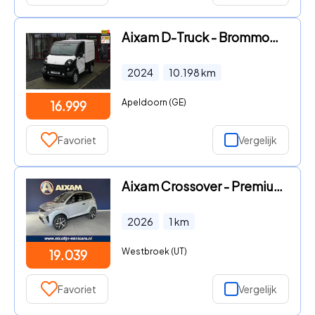
Aixam D-Truck - Brommobiel 400 Van
2024
10.198
km
Apeldoorn (GE)
16.999
Favoriet
Vergelijk
Aixam Crossover - Premium Ambition brommobiel NIEUW reservewiel
2026
1
km
Westbroek (UT)
19.039
Favoriet
Vergelijk