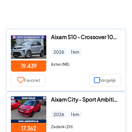
Aixam S10 - Crossover 100% ELEKTRISCH | Apple car play met Achteruitrijc
2026
1
km
Asten (NB)
19.439
Favoriet
Vergelijk
Aixam City - Sport Ambition NIEUW MODEL Achteruitrijcamera, Elektrische r
2026
1
km
Zederik (ZH)
17.362