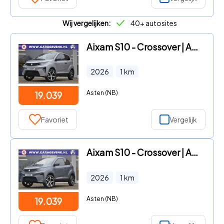
Wij vergelijken:
40+ autosites
Aixam S10 - Crossover | Apple car play + Achteruitrijcamera Brommobiel
2026
1
km
Asten (NB)
19.039
Favoriet
Vergelijk
Aixam S10 - Crossover | Apple car play en Android auto + Achteruitrijcam
2026
1
km
Asten (NB)
19.039