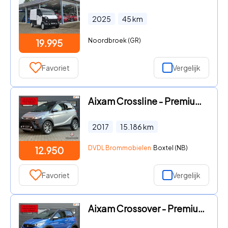
2025
45
km
Noordbroek (GR)
19.995
Favoriet
Vergelijk
Aixam Crossline - Premium ABS Brommobiel 2017 AIRCO 15dkm ZGAN
2017
15.186
km
DVDL Brommobielen
Boxtel (NB)
12.950
Favoriet
Vergelijk
Aixam Crossover - Premium XXL Brommobiel 2021 1 eig 15dkm ZGAN