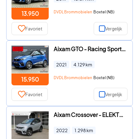
DVDL Brommobielen
Boxtel (NB)
13.950
Favoriet
Vergelijk
Aixam GTO - Racing Sport Brommobiel 2021 1 eig 4dkm
2021
4.129
km
DVDL Brommobielen
Boxtel (NB)
15.950
Favoriet
Vergelijk
Aixam Crossover - ELEKTRISCH 1298KM
2022
1.298
km