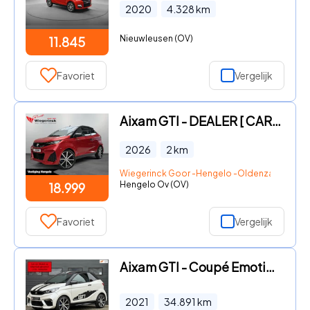
2020
4.328
km
Nieuwleusen (OV)
11.845
Favoriet
Vergelijk
Aixam GTI - DEALER [ CARPLAY I CAMERA I DIESEL I VERWARMING ]
2026
2
km
Wiegerinck Goor -Hengelo -Oldenzaal
Hengelo Ov (OV)
18.999
Favoriet
Vergelijk
Aixam GTI - Coupé Emotion Brommobiel 45km 2021 1eig 34dkm ZGAN
2021
34.891
km