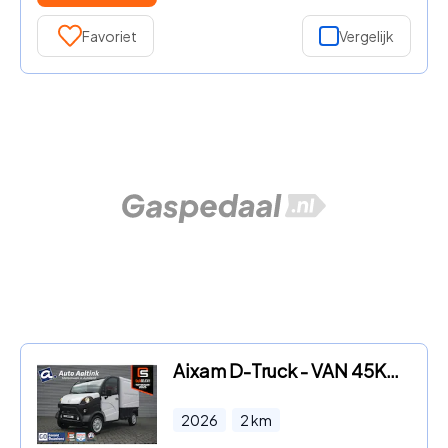
Favoriet
Vergelijk
Aixam D-Truck - VAN 45KM/H DIESEL AUTOMAAT | 2, 8M3 LAADVOLUME | € 1.219 KOR
2026
2
km