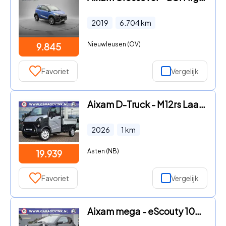
2019
6.704
km
Nieuwleusen (OV)
9.845
Favoriet
Vergelijk
Aixam D-Truck - M12rs Laadbak Brommobiel NIEUW
2026
1
km
Asten (NB)
19.939
Favoriet
Vergelijk
Aixam mega - eScouty 100% Elektrische Brommobiel Apple car play en Androi