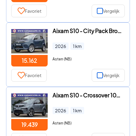
Favoriet
Vergelijk
Aixam S10 - City Pack Brommobiel NIEUW
2026
1
km
Asten (NB)
15.162
Favoriet
Vergelijk
Aixam S10 - Crossover 100% ELEKTRISCH | Airco €1.450 | Apple car play me
2026
1
km
Asten (NB)
19.439