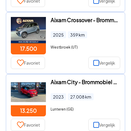
Favoriet
Vergelijk
Aixam Crossover - Brommobiel Premium
2025
359
km
Westbroek (UT)
17.500
Favoriet
Vergelijk
Aixam City - Brommobiel Sport | LED | 45 km/h | Automaat | 1e eig | Garan
2023
27.008
km
Lunteren (GE)
13.250
Favoriet
Vergelijk