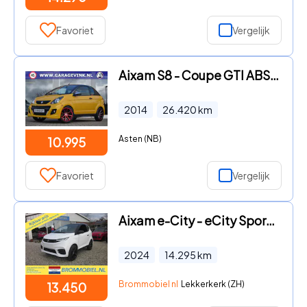
Favoriet
Vergelijk
Aixam S8 - Coupe GTI ABS Brommobiel
2014
26.420
km
Asten (NB)
10.995
Favoriet
Vergelijk
Aixam e-City - eCity Sport 5.5 elektrische brommobiel
2024
14.295
km
Brommobiel nl
Lekkerkerk (ZH)
13.450