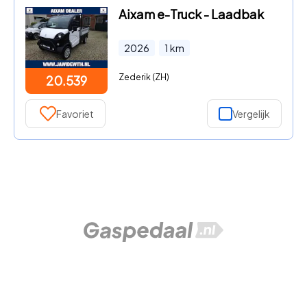
Aixam e-Truck - Laadbak
2026
1
km
Zederik (ZH)
20.539
Favoriet
Vergelijk