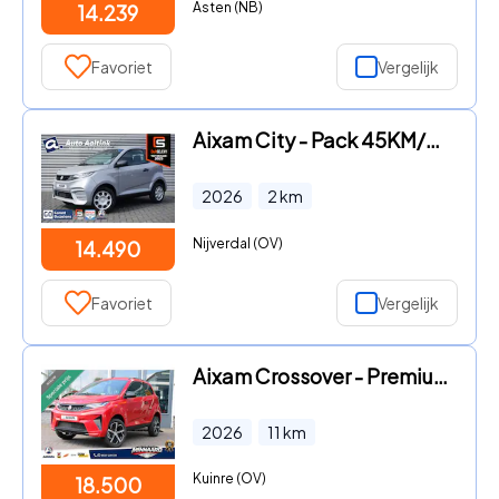
Asten (NB)
14.239
Favoriet
Vergelijk
Aixam City - Pack 45KM/H DIESEL AUT. | RADIO | € 672 KORTING
2026
2
km
Nijverdal (OV)
14.490
Favoriet
Vergelijk
Aixam Crossover - Premium|Actie prijs|pdc|Camera
2026
11
km
Kuinre (OV)
18.500