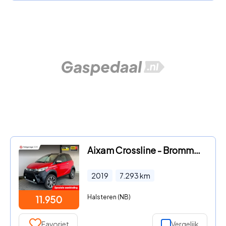
Aixam Crossline - Brommobiel Evo|Hoge instap|Camera + Sensoren|Automaat||7000
2019
7.293
km
Halsteren (NB)
11.950
Favoriet
Vergelijk