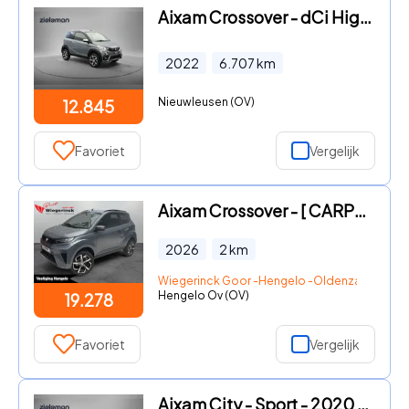
Aixam Crossover - dCi Highline Sport - 2022 - 6.707 Km - Camera, Leer, Parkeer
2022
6.707
km
Nieuwleusen (OV)
12.845
Favoriet
Vergelijk
Aixam Crossover - [ CARPLAY I HOGE INSTAP I VERWARMING I LICHT METALEN VELGEN]
2026
2
km
Wiegerinck Goor -Hengelo -Oldenzaal
Hengelo Ov (OV)
19.278
Favoriet
Vergelijk
Aixam City - Sport - 2020 - 6.705 Km - Camera, Leer, Parkeersensoren