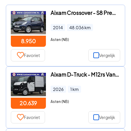
Aixam Crossover - S8 Premium ABS Brommobiel
2014
48.036
km
Asten (NB)
8.950
Favoriet
Vergelijk
Aixam D-Truck - M12rs Van Brommobiel NIEUW
2026
1
km
Asten (NB)
20.639
Favoriet
Vergelijk