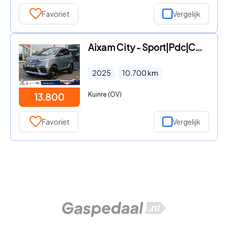
Favoriet
Vergelijk
Aixam City - Sport|Pdc|Camera|LED|Lichtmetalen velgen|
2025
10.700
km
Kuinre (OV)
13.800
Favoriet
Vergelijk