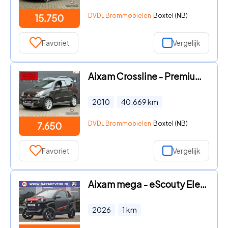
DVDL Brommobielen
Boxtel (NB)
15.750
Favoriet
Vergelijk
Aixam Crossline - Premium XXL Brommobiel 45km auto 2010 40dkm
2010
40.669
km
DVDL Brommobielen
Boxtel (NB)
7.650
Favoriet
Vergelijk
Aixam mega - eScouty Elektrische Brommobiel
2026
1
km