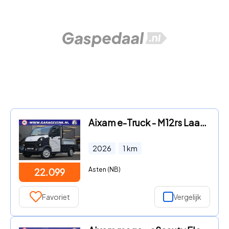
Aixam e-Truck - M12rs Laadbak + Bladrek ELEKTRISCHE brommobiel
2026
1
km
Asten (NB)
22.099
Favoriet
Vergelijk