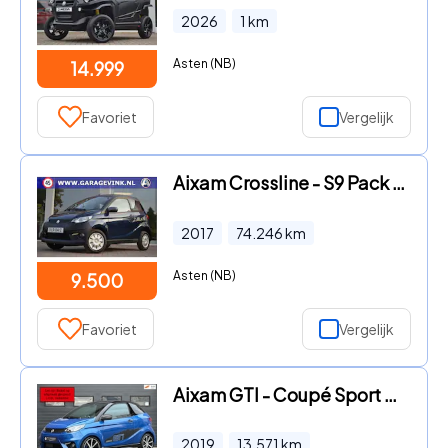
2026
1
km
Asten (NB)
14.999
Favoriet
Vergelijk
Aixam Crossline - S9 Pack Brommobiel
2017
74.246
km
Asten (NB)
9.500
Favoriet
Vergelijk
Aixam GTI - Coupé Sport Brommobiel 2019 1eig 13dkm
2019
13.571
km