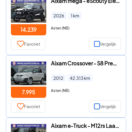
Aixam mega - eScouty Elektrische Brommobiel
2026
1
km
Asten (NB)
14.239
Favoriet
Vergelijk
Aixam Crossover - S8 Premium Brommobiel
2012
42.313
km
Asten (NB)
7.995
Favoriet
Vergelijk
Aixam e-Truck - M12rs Laadbak 100% ELEKTRISCH | €9.500 ex BTW