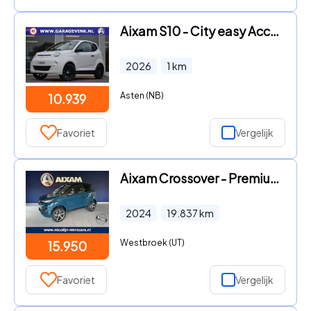
Aixam S10 - City easy Access 100% ELEKTRISCHE Brommobiel MET kreukelzone
2026
1
km
Asten (NB)
10.939
Favoriet
Vergelijk
Aixam Crossover - Premium Ambition brommobiel, minicar
2024
19.837
km
Westbroek (UT)
15.950
Favoriet
Vergelijk