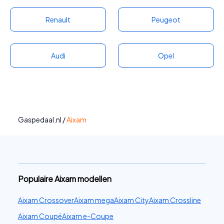
de Aixam Crossline zijn onder meer de Ligier
Renault
Peugeot
JS60 en Opel Rocks-e.
Audi
Opel
Gaspedaal.nl
/
Aixam
Populaire Aixam modellen
Aixam Crossover
Aixam mega
Aixam City
Aixam Crossline
Aixam Coupé
Aixam e-Coupe