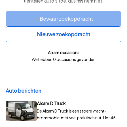
tientallen auto’s toe, dus mis hem niet!
Bewaar zoekopdracht
Nieuwe zoekopdracht
Aixam occasions
We hebben 0 occasions gevonden
Auto berichten
Aixam D Truck
De Aixam D Truck is een stoere vracht-
brommobiel met veel praktisch nut. Het 45
km/u-voertuig is compact van buiten dus