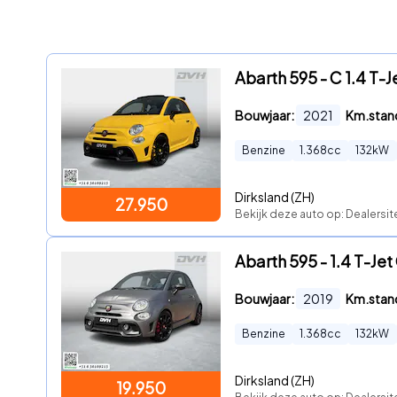
Abarth 595 - C 1.4 T
Bouwjaar:
2021
Km.stan
Benzine
1.368
cc
132
kW
Dirksland (ZH)
27.950
Bekijk deze auto op: Dealersit
Abarth 595 - 1.4 T-Je
Bouwjaar:
2019
Km.stan
Benzine
1.368
cc
132
kW
Dirksland (ZH)
19.950