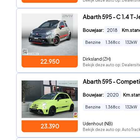
Bekijk deze auto op: Dealersit
Abarth 595 - C 1.4 T
Bouwjaar:
2018
Km.stan
Benzine
1.368
cc
132
kW
Dirksland (ZH)
22.950
Bekijk deze auto op: Dealersit
Abarth 595 - Competizi
Bouwjaar:
2020
Km.sta
Benzine
1.368
cc
132
kW
Udenhout (NB)
23.390
Bekijk deze auto op: AutoTra