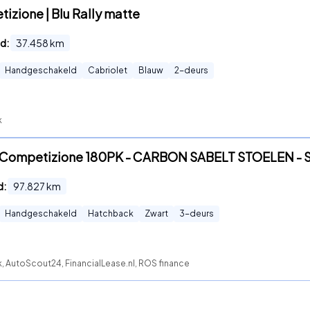
izione | Blu Rally matte
d:
37.458
km
Handgeschakeld
Cabriolet
Blauw
2
-deurs
k
Jet Competizione 180PK - CARBON SABELT STOELEN -
d:
97.827
km
Handgeschakeld
Hatchback
Zwart
3
-deurs
, AutoScout24, FinancialLease.nl, ROS finance