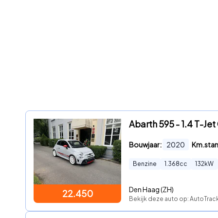
Abarth 595 - 1.4 T-Je
Bouwjaar:
2020
Km.sta
Benzine
1.368
cc
132
kW
Den Haag (ZH)
22.450
Bekijk deze auto op: AutoTrack