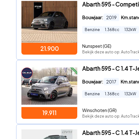
Abarth 595 - Competi
Bouwjaar:
2019
Km.stan
Benzine
1.368
cc
132
kW
Nunspeet (GE)
21.900
Bekijk deze auto op: AutoTrack
Abarth 595 - C 1.4 T-
Bouwjaar:
2017
Km.stan
Benzine
1.368
cc
132
kW
Winschoten (GR)
19.911
Bekijk deze auto op: AutoTrack
Abarth 595 - C 1.4 T-