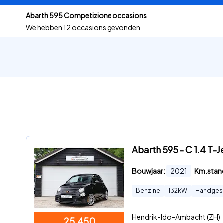
Abarth 595 Competizione occasions
We hebben
12 occasions gevonden
Abarth 595 - C 1.4 T
Bouwjaar:
2021
Km.stan
Benzine
132
kW
Handges
Hendrik-Ido-Ambacht (ZH)
25.450