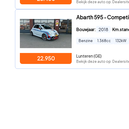
Bekijk deze auto op: Dealersit
Abarth 595 - Competiz
Bouwjaar:
2018
Km.stan
Benzine
1.368
cc
132
kW
Lunteren (GE)
22.950
Bekijk deze auto op: Dealersite