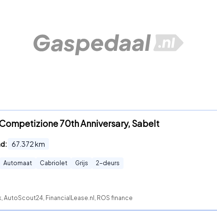
t Competizione 70th Anniversary, Sabelt
nd:
67.372
km
Automaat
Cabriolet
Grijs
2
-deurs
, AutoScout24, FinancialLease.nl, ROS finance