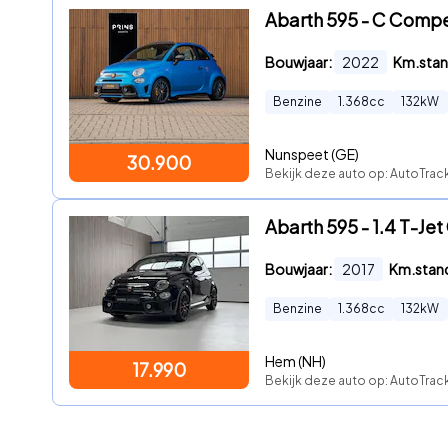
Abarth 595 - C Compet
Bouwjaar:
2022
Km.stan
Benzine
1.368
cc
132
kW
Nunspeet (GE)
30.900
Bekijk deze auto op: AutoTrac
Abarth 595 - 1.4 T-
Bouwjaar:
2017
Km.stan
Benzine
1.368
cc
132
kW
Hem (NH)
17.990
Bekijk deze auto op: AutoTrack