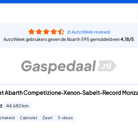
(6 AutoWeek reviews)
AutoWeek gebruikers geven de Abarth 595 gemiddeld een
4,18
/
5
.
-Jet Abarth Competizione-Xenon-Sabelt-Record Monz
d:
44.680
km
chakeld
Cabriolet
Zwart
3
-deurs