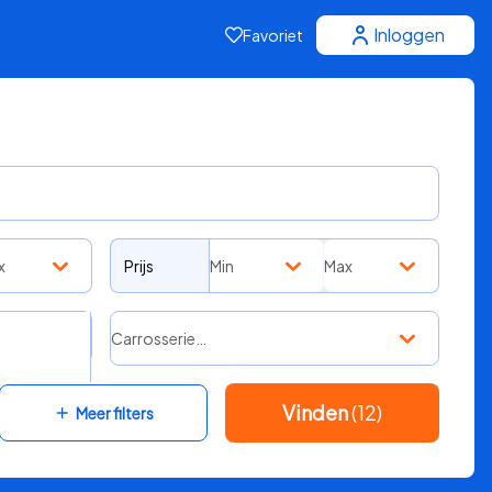
Inloggen
Favoriet
x
Prijs
Min
Max
Carrosserie…
Vinden
(12)
Meer filters