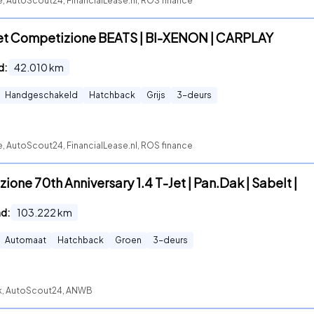
e, AutoScout24, FinancialLease.nl, ROS finance
-Jet Competizione BEATS | BI-XENON | CARPLAY
d:
42.010
km
Handgeschakeld
Hatchback
Grijs
3
-deurs
e, AutoScout24, FinancialLease.nl, ROS finance
one 70th Anniversary 1.4 T-Jet | Pan.Dak | Sabelt |
nd:
103.222
km
Automaat
Hatchback
Groen
3
-deurs
ck, AutoScout24, ANWB