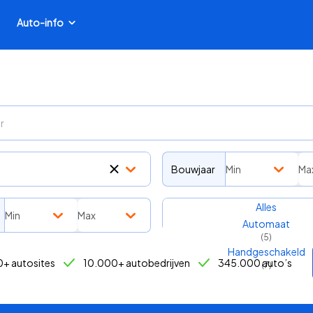
Auto-info
Bouwjaar
Min
Ma
Transmissie
Alles
Min
Max
Automaat
(
5
)
Handgeschakeld
+ autosites
10.000+ autobedrijven
345.000 auto’s
(
7
)