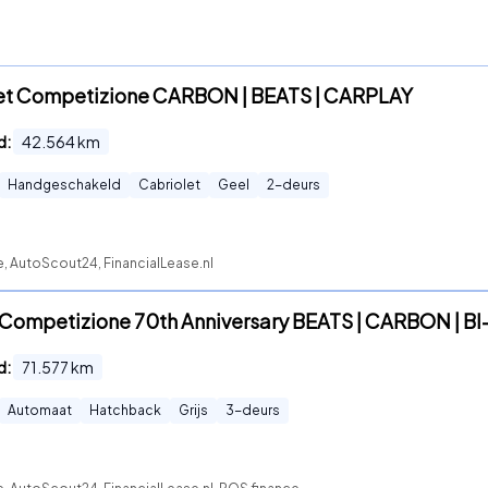
-Jet Competizione CARBON | BEATS | CARPLAY
d:
42.564
km
Handgeschakeld
Cabriolet
Geel
2
-deurs
e, AutoScout24, FinancialLease.nl
t Competizione 70th Anniversary BEATS | CARBON | BI
d:
71.577
km
Automaat
Hatchback
Grijs
3
-deurs