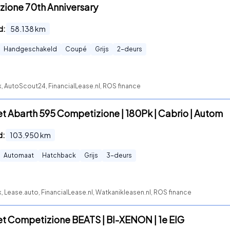
zione 70th Anniversary
d:
58.138
km
Handgeschakeld
Coupé
Grijs
2
-deurs
, AutoScout24, FinancialLease.nl, ROS finance
Jet Abarth 595 Competizione | 180Pk | Cabrio | Autom
d:
103.950
km
Automaat
Hatchback
Grijs
3
-deurs
, Lease.auto, FinancialLease.nl, Watkanikleasen.nl, ROS finance
Jet Competizione BEATS | BI-XENON | 1e EIG