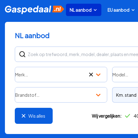
NL aanbod
EU aanbod
NL aanbod
Merk…
Model…
Brandstof…
Km. stand
Wis alles
Wij vergelijken:
40