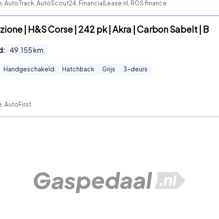
e, AutoTrack, AutoScout24, FinancialLease.nl, ROS finance
ione | H&S Corse | 242 pk | Akra | Carbon Sabelt | B
d:
49.155
km
Handgeschakeld
Hatchback
Grijs
3
-deurs
, AutoFirst