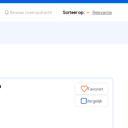
Bewaar zoekopdracht
Sorteer op:
Relevantie
a
Favoriet
Vergelijk