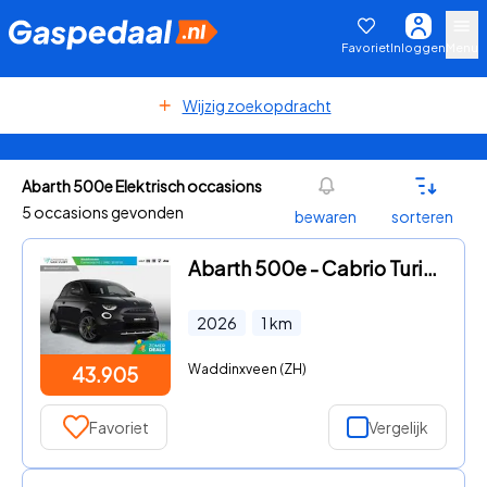
Favoriet
Inloggen
Menu
Wijzig zoekopdracht
Abarth 500e Elektrisch occasions
5 occasions gevonden
bewaren
sorteren
Abarth 500e - Cabrio Turismo 42 kWh
2026
1
km
Waddinxveen (ZH)
43.905
Favoriet
Vergelijk