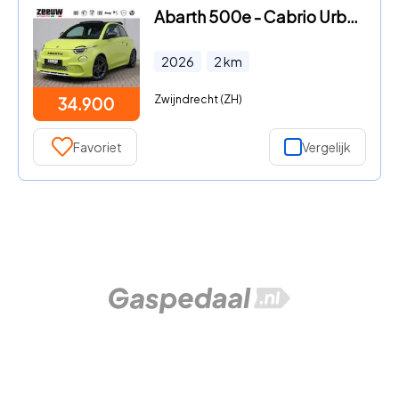
Abarth 500e - Cabrio Urban 42 kWh | Navi | LED | Carplay | Camer
2026
2
km
Zwijndrecht (ZH)
34.900
Favoriet
Vergelijk