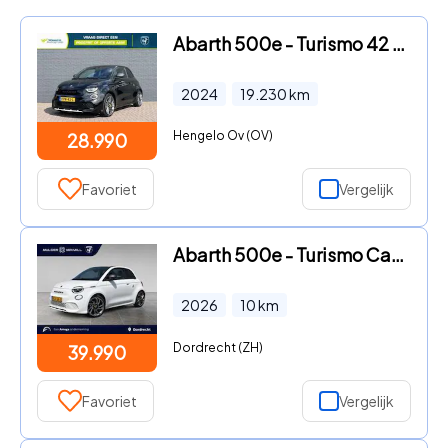
Abarth 500e - Turismo 42 kWh | SOH 95% | 155 PK | Sportstoelen |
2024
19.230
km
Hengelo Ov (OV)
28.990
Favoriet
Vergelijk
Abarth 500e - Turismo Cabrio EV 42kWh 155pk | APPLE CARPLAY / AN
2026
10
km
Dordrecht (ZH)
39.990
Favoriet
Vergelijk