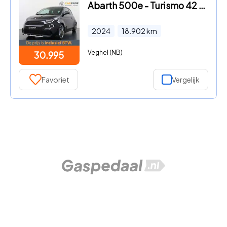
Abarth 500e - Turismo 42 kWh Navigatie | Camera | SOH 95% | LMV
2024
18.902
km
Veghel (NB)
30.995
Favoriet
Vergelijk