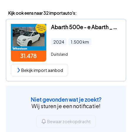
Kijk ook eens naar 32 importauto's:
Abarth 500e - e Abarth _ Garantieverlängerung
2024
1.500
km
Duitsland
31.478
Bekijk import aanbod
Niet gevonden wat je zoekt?
Wij sturen je een notificatie!
Bewaar zoekopdracht