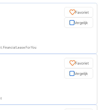
Favoriet
Vergelijk
, Financial Lease For You
Favoriet
Vergelijk
st