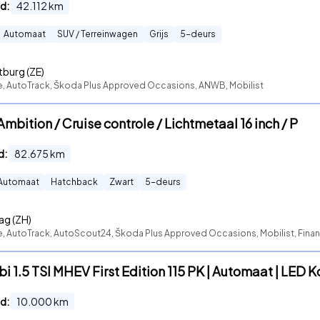
d:
42.112
km
Automaat
SUV / Terreinwagen
Grijs
5
-deurs
burg (ZE)
te, AutoTrack, Škoda Plus Approved Occasions, ANWB, Mobilist
Ambition / Cruise controle / Lichtmetaal 16 inch / P
d:
82.675
km
Automaat
Hatchback
Zwart
5
-deurs
ag (ZH)
e, AutoTrack, AutoScout24, Škoda Plus Approved Occasions, Mobilist, Financ
 1.5 TSI MHEV First Edition 115 PK | Automaat | LED 
d:
10.000
km