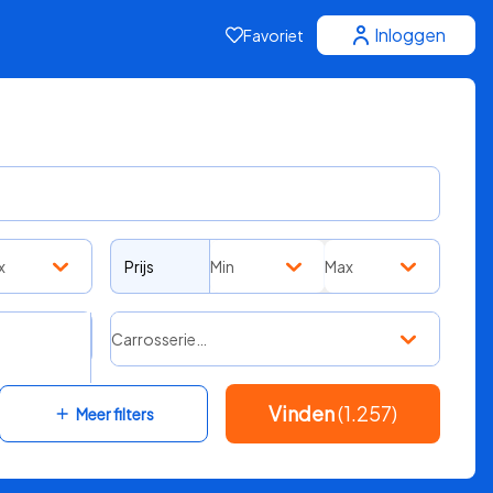
Inloggen
Favoriet
x
Prijs
Min
Max
Carrosserie…
Vinden
(1.257)
Meer filters