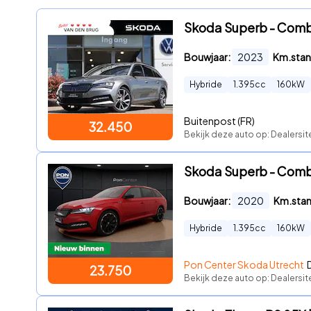
Skoda Superb - Combi 
Bouwjaar:
2023
Km.stan
Hybride
1.395
cc
160
kW
Buitenpost (FR)
32.450
Bekijk deze auto op: Dealersi
Skoda Superb - Combi 1
Bouwjaar:
2020
Km.sta
Hybride
1.395
cc
160
kW
Pon Center Skoda Utrecht
23.750
Bekijk deze auto op: Dealersi