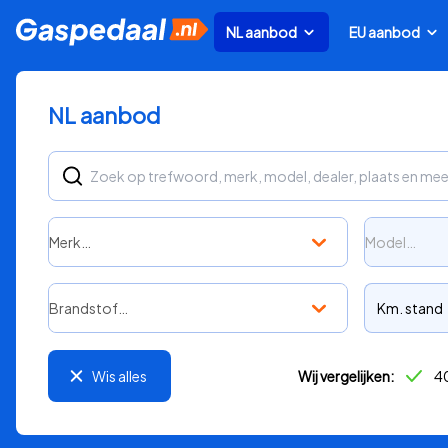
NL aanbod
EU aanbod
NL aanbod
Merk…
Model…
Brandstof…
Km. stand
Wis alles
Wij vergelijken:
40