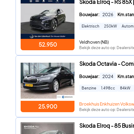
Skoda Elroq - RS 85X |
Bouwjaar:
2026
Km.stan
Elektrisch
250
kW
Autom
Veldhoven (NB)
52.950
Bekijk deze auto op: Dealersit
Skoda Octavia - Combi
Bouwjaar:
2024
Km.stan
Benzine
1.498
cc
84
kW
Broekhuis Enkhuizen Volks
25.900
Bekijk deze auto op: Dealersi
Skoda Elroq - 85 Bus