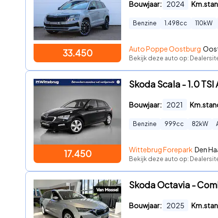
Bouwjaar:
2024
Km.stan
Benzine
1.498
cc
110
kW
Auto Poppe Oostburg
Oost
33.450
Bekijk deze auto op: Dealersi
Skoda Scala - 1.0 TSI 
Bouwjaar:
2021
Km.stan
Benzine
999
cc
82
kW
Wittebrug Forepark
Den Ha
17.450
Bekijk deze auto op: Dealersit
Skoda Octavia - Combi
Bouwjaar:
2025
Km.stan