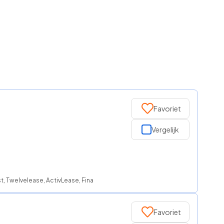
Favoriet
Vergelijk
 Twelvelease, ActivLease, Financial Lease For You, FinancialLease.nl, Nati
Favoriet