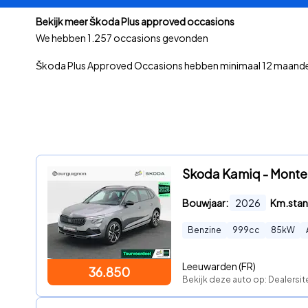
Bekijk meer Škoda Plus approved occasions
We hebben
1.257 occasions gevonden
Škoda Plus Approved Occasions hebben minimaal 12 maanden
Skoda Kamiq - Monte C
Bouwjaar:
2026
Km.stan
Benzine
999
cc
85
kW
Leeuwarden (FR)
36.850
Bekijk deze auto op: Dealersit