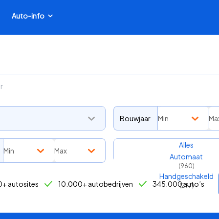
Auto-info
Bouwjaar
Min
Ma
Transmissie
Alles
Min
Max
Automaat
(
960
)
Handgeschakeld
+ autosites
10.000+ autobedrijven
345.000 auto’s
(
297
)