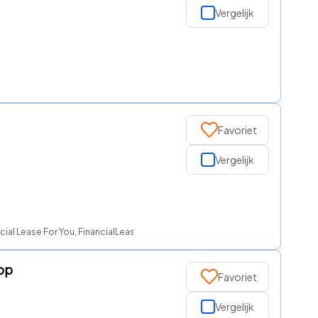
Vergelijk
Favoriet
Vergelijk
ial Lease For You, FinancialLease.nl, ROS finance
Kop
Favoriet
Vergelijk