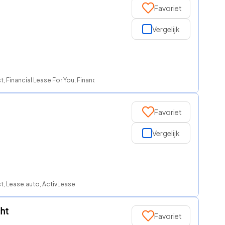
Favoriet
Vergelijk
 Financial Lease For You, FinancialLease.nl, NationaleAutolease
Favoriet
Vergelijk
t, Lease.auto, ActivLease
ht
Favoriet