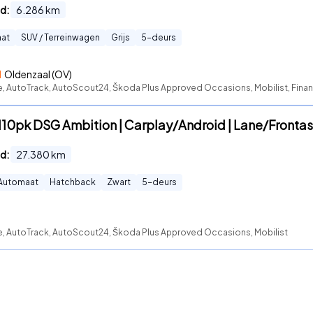
d:
6.286
km
at
SUV / Terreinwagen
Grijs
5
-deurs
l
Oldenzaal (OV)
e, AutoTrack, AutoScout24, Škoda Plus Approved Occasions, Mobilist, Financ
 110pk DSG Ambition | Carplay/Android | Lane/Fronta
d:
27.380
km
Automaat
Hatchback
Zwart
5
-deurs
te, AutoTrack, AutoScout24, Škoda Plus Approved Occasions, Mobilist