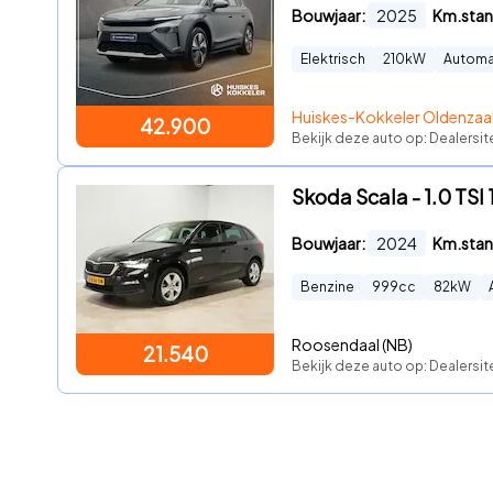
Bouwjaar:
2025
Km.stan
Elektrisch
210
kW
Automa
Huiskes-Kokkeler Oldenzaa
42.900
Bekijk deze auto op: Dealersit
Skoda Scala - 1.0 TSI
Bouwjaar:
2024
Km.stan
Benzine
999
cc
82
kW
Roosendaal (NB)
21.540
Bekijk deze auto op: Dealersi