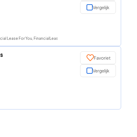
Vergelijk
ial Lease For You, FinancialLease.nl
ss
Favoriet
Vergelijk