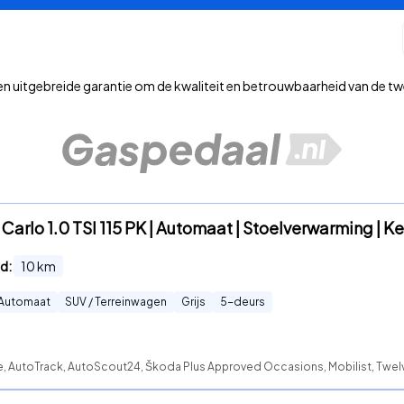
 uitgebreide garantie om de kwaliteit en betrouwbaarheid van de 
arlo 1.0 TSI 115 PK | Automaat | Stoelverwarming | Ke
d:
10
km
Automaat
SUV / Terreinwagen
Grijs
5
-deurs
e, AutoTrack, AutoScout24, Škoda Plus Approved Occasions, Mobilist, Twelve