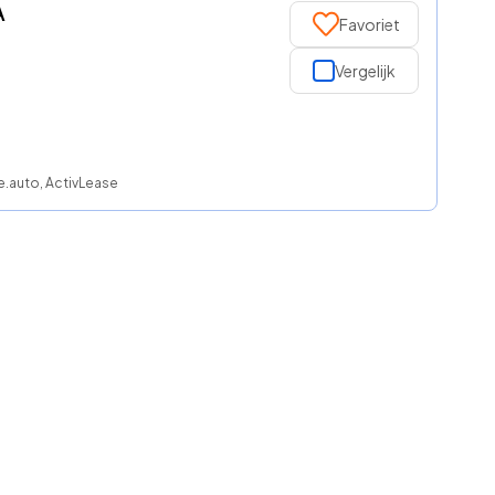
A
Favoriet
Vergelijk
e.auto, ActivLease