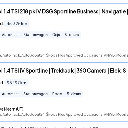
1.4 TSI 218 pk iV DSG Sportline Business | Navigatie |
d:
45.325
km
Automaat
Stationwagon
Grijs
5
-deurs
te, AutoTrack, AutoScout24, Škoda Plus Approved Occasions, ANWB, Mobilist
.4 TSI iV Sportline | Trekhaak | 360 Camera | Elek. S
nd:
93.197
km
Automaat
Stationwagon
Rood
5
-deurs
De Meern (UT)
te, AutoTrack, AutoScout24, Škoda Plus Approved Occasions, ANWB, Mobili