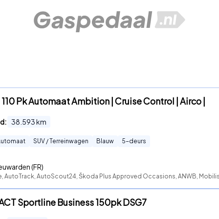
110 Pk Automaat Ambition | Cruise Control | Airco |
d:
38.593
km
Automaat
SUV / Terreinwagen
Blauw
5
-deurs
euwarden (FR)
e, AutoTrack, AutoScout24, Škoda Plus Approved Occasions, ANWB, Mobilist,
I ACT Sportline Business 150pk DSG7