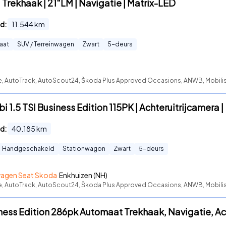
 Trekhaak | 21"LM | Navigatie | Matrix-LED
d:
11.544
km
aat
SUV / Terreinwagen
Zwart
5
-deurs
e, AutoTrack, AutoScout24, Škoda Plus Approved Occasions, ANWB, Mobilist,
 1.5 TSI Business Edition 115PK | Achteruitrijcamera |
d:
40.185
km
Handgeschakeld
Stationwagon
Zwart
5
-deurs
wagen Seat Skoda
Enkhuizen (NH)
te, AutoTrack, AutoScout24, Škoda Plus Approved Occasions, ANWB, Mobilis
iness Edition 286pk Automaat Trekhaak, Navigatie, Ac