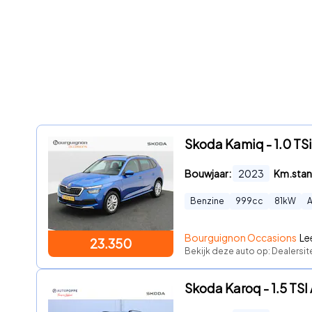
Skoda Kamiq - 1.0 TSi 
Bouwjaar:
2023
Km.stan
Benzine
999
cc
81
kW
Bourguignon Occasions
Le
23.350
Bekijk deze auto op: Dealersit
Skoda Karoq - 1.5 TS