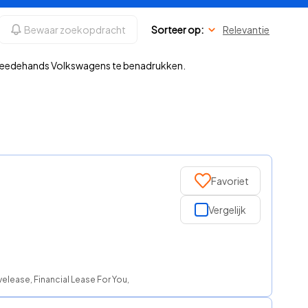
Bewaar zoekopdracht
Sorteer op:
Relevantie
tweedehands Volkswagens te benadrukken.
Favoriet
Vergelijk
lease, Financial Lease For You, FinancialLease.nl, NationaleAutolease, ROS