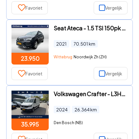
Favoriet
Vergelijk
Seat Ateca - 1.5 TSI 150pk FR Business Intense Navigatie / Perkeersensore
2021
70.501
km
Wittebrug
Noordwijk Zh (ZH)
23.950
Favoriet
Vergelijk
Volkswagen Crafter - L3H2 2.0 TDI 140pk 3.5T Highline
2024
26.364
km
Den Bosch (NB)
35.995