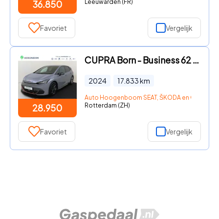
Leeuwarden (FR)
36.850
Favoriet
Vergelijk
CUPRA Born - Business 62 kWh | SoH 91% | Stoel- en stuurwielverwarming |
2024
17.833
km
Auto Hoogenboom SEAT, ŠKODA en Occasion
Rotterdam (ZH)
28.950
Favoriet
Vergelijk