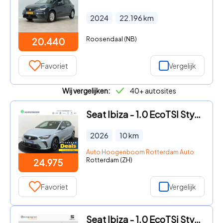
2024
22.196
km
Roosendaal (NB)
20.440
Favoriet
Vergelijk
Wij vergelijken:
40+ autosites
Seat Ibiza - 1.0 EcoTSI Style Plus
2026
10
km
Auto Hoogenboom Rotterdam Autostrada
Rotterdam (ZH)
24.975
Favoriet
Vergelijk
Seat Ibiza - 1.0 EcoTSi Style | Cruise Control | Airco | Parkeersensoren