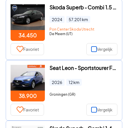
Skoda Superb - Combi 1.5 TSI MHEV First Edition | Pano Dak | Trekhaak | Cam
2024
57.201
km
Pon Center Skoda Utrecht
De Meern (UT)
34.450
Favoriet
Vergelijk
Seat Leon - Sportstourer FR Business 1.5 TSI eHybrid 150 kW / 204 PK Sta
2026
12
km
Groningen (GR)
38.900
Favoriet
Vergelijk