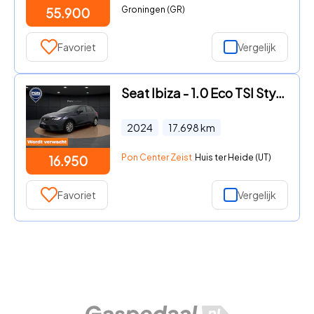
Groningen (GR)
55.900
Favoriet
Vergelijk
Seat Ibiza - 1.0 Eco TSI Style | Parkeerhulp | Carplay | LED | Cruise Con
2024
17.698
km
Pon Center Zeist
Huis ter Heide (UT)
16.950
Favoriet
Vergelijk