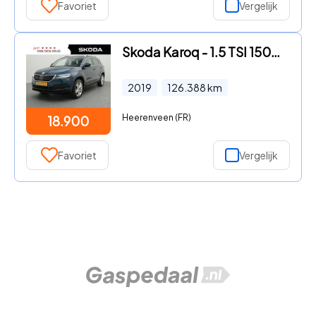
Favoriet
Vergelijk
Skoda Karoq - 1.5 TSI 150pk Style Business | Trekhaak | CANTON Audio | Ada
2019
126.388
km
Heerenveen (FR)
18.900
Favoriet
Vergelijk