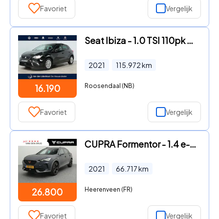
Favoriet
Vergelijk
Seat Ibiza - 1.0 TSI 110pk DSG Style Navigatie | PDC | `Beats Sound | And
2021
115.972
km
Roosendaal (NB)
16.190
Favoriet
Vergelijk
CUPRA Formentor - 1.4 e-Hybrid 245pk VZ | Trekhaak | Stoel- & stuurwielverwarm
2021
66.717
km
Heerenveen (FR)
26.800
Favoriet
Vergelijk