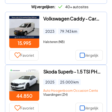
Wij vergelijken:
40+ autosites
Volkswagen Caddy - Cargo 2.0 TDI 75pk Comfort / Wordt verwacht
2023
79.743
km
Halsteren (NB)
15.995
Favoriet
Vergelijk
Skoda Superb - 1.5 TSI PHEV Sportline Business
2025
25.000
km
Auto Hoogenboom Occasion Center Vlaardi
Vlaardingen (ZH)
44.850
Favoriet
Vergelijk