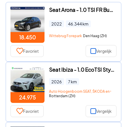
Seat Arona - 1.0 TSI FR Business Intense / Alcantara / Led / Virtual cock
2022
46.344
km
Wittebrug Forepark
Den Haag (ZH)
18.450
Favoriet
Vergelijk
Seat Ibiza - 1.0 EcoTSI Style Plus
2026
7
km
Auto Hoogenboom SEAT, ŠKODA en Occasion
Rotterdam (ZH)
24.975
Favoriet
Vergelijk