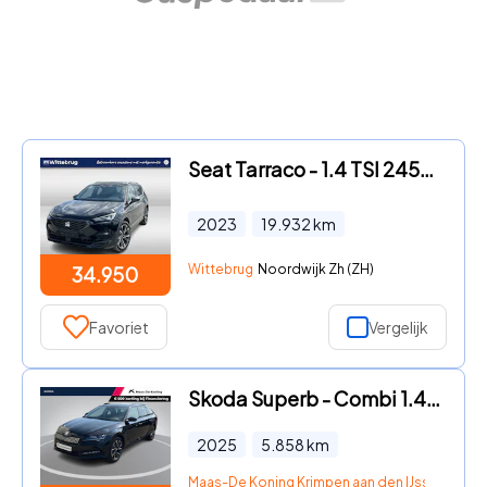
Seat Tarraco - 1.4 TSI 245pk e-Hybrid PHEV FR Business Intense / Virtual co
2023
19.932
km
Wittebrug
Noordwijk Zh (ZH)
34.950
Favoriet
Vergelijk
Skoda Superb - Combi 1.4TSI 160kW/218PK iV Business Edition Plus · Navigati
2025
5.858
km
Maas-De Koning Krimpen aan den IJssel