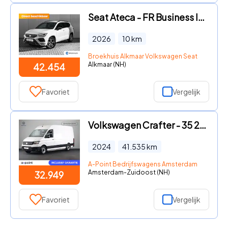
Seat Ateca - FR Business Intense | Achteruitrijcamera | Airconditioning a
2026
10
km
Broekhuis Alkmaar Volkswagen Seat Skoda
Alkmaar (NH)
42.454
Favoriet
Vergelijk
Volkswagen Crafter - 35 2.0 TDI L3H3 Highline EURO VI 140 pk Automaat | Navigatie
2024
41.535
km
A-Point Bedrijfswagens Amsterdam Zuid-Oo
Amsterdam-Zuidoost (NH)
32.949
Favoriet
Vergelijk