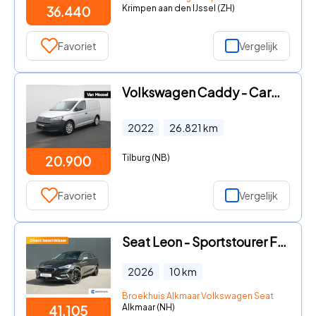
Krimpen aan den IJssel (ZH)
36.440
Favoriet
Vergelijk
Volkswagen Caddy - Cargo 2.0 TDI 102PK Airco | Multifunctioneel Stuurwiel | Par
2022
26.821
km
Tilburg (NB)
20.900
Favoriet
Vergelijk
Seat Leon - Sportstourer FR Business - eHybrid | Achteruitrijcamera | Au
2026
10
km
Broekhuis Alkmaar Volkswagen Seat Skoda
Alkmaar (NH)
41.105