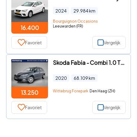
2024
29.984
km
Bourguignon Occasions
Leeuwarden (FR)
16.400
Favoriet
Vergelijk
Skoda Fabia - Combi 1.0 TSI 95PK Ambition / Navigatie / Parkeersensoren ac
2020
68.109
km
Wittebrug Forepark
Den Haag (ZH)
13.250
Favoriet
Vergelijk