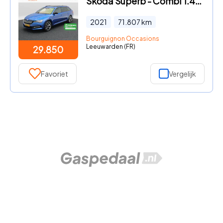
Skoda Superb - Combi 1.4 TSi 218 Pk iV Sportline Business | Panoramadak | A
2021
71.807
km
Bourguignon Occasions
Leeuwarden (FR)
29.850
Favoriet
Vergelijk