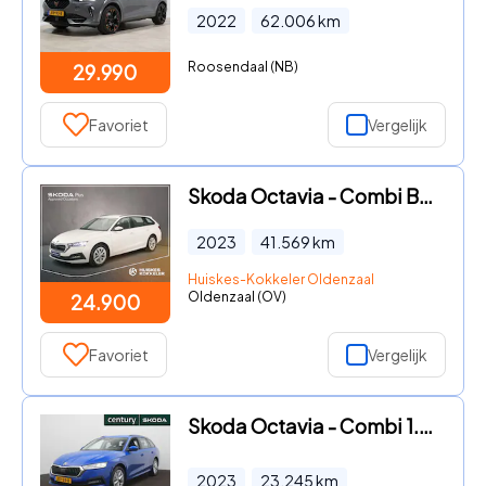
2022
62.006
km
Roosendaal (NB)
29.990
Favoriet
Vergelijk
Skoda Octavia - Combi Business Edition 1.4 TSI eHybrid 204pk DSG Automaat Na
2023
41.569
km
Huiskes-Kokkeler Oldenzaal
Oldenzaal (OV)
24.900
Favoriet
Vergelijk
Skoda Octavia - Combi 1.4 TSI iV PHEV Business Edition / cruise / Clima / Se
2023
23.245
km