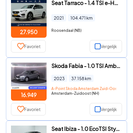
Seat Tarraco - 1.4 TSI e-Hybrid PHEV FR Trekhaak | 360Camera | Keyless | Me
2021
104.471
km
Roosendaal (NB)
27.950
Favoriet
Vergelijk
Skoda Fabia - 1.0 TSI Ambition 95 pk | Navigatie via App | Parkeersensoren
2023
37.158
km
A-Point Skoda Amsterdam Zuid-Oost
Amsterdam-Zuidoost (NH)
16.949
Favoriet
Vergelijk
Seat Ibiza - 1.0 EcoTSI Style Business Connect | LED | Stoelverw. | Andro