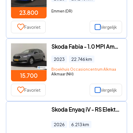
Emmen (DR)
23.800
Favoriet
Vergelijk
Skoda Fabia - 1.0 MPI Ambition 80 Pk | Cruise control | Airco | Apple carp
2023
22.746
km
Broekhuis Occasioncentrum Alkmaar
Alkmaar (NH)
15.700
Favoriet
Vergelijk
Skoda Enyaq iV - RS Elektromotor 250 kW / 340 PK SUV Elektrische aa + Panoram
2026
6.213
km