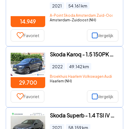
2021
54.161
km
A-Point Skoda Amsterdam Zuid-Oost
Amsterdam-Zuidoost (NH)
14.949
Favoriet
Vergelijk
Skoda Karoq - 1.5 150PK DSG TSI ACT Sportline Business | Cruise Control |
2022
49.142
km
Broekhuis Haarlem Volkswagen Audi Seat Sko
Haarlem (NH)
29.700
Favoriet
Vergelijk
Skoda Superb - 1.4 TSI iV Sportline Business | SoH 91% | Trekhaak | Achteru
2021
58.159
km