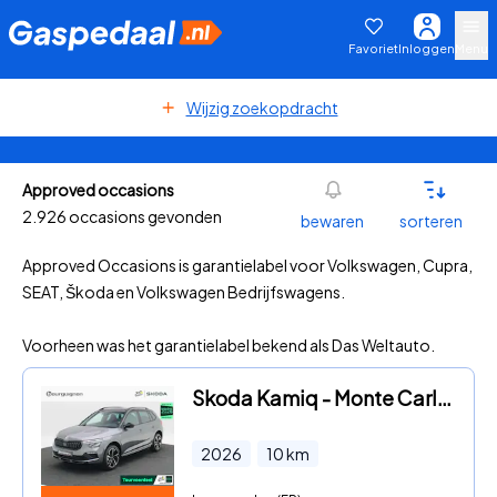
Favoriet
Inloggen
Menu
Wijzig zoekopdracht
Approved occasions
2.926 occasions gevonden
bewaren
sorteren
Approved Occasions is garantielabel voor Volkswagen, Cupra,
SEAT, Škoda en Volkswagen Bedrijfswagens.
Voorheen was het garantielabel bekend als Das Weltauto.
Skoda Kamiq - Monte Carlo 1.0 TSI 115 PK | Automaat | Stoelverwarming | Ke
2026
10
km