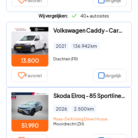
Favoriet
Vergelijk
Wij vergelijken:
40+ autosites
Volkswagen Caddy - Cargo 2.0 TDI Economy Business | Airco | Cruise control | Na
2021
136.942
km
Drachten (FR)
13.800
Favoriet
Vergelijk
Skoda Elroq - 85 Sportline | Business Upgrade Plus | Black Pack | 21'' inc
2026
2.500
km
Maas-De Koning Driver House
Moordrecht (ZH)
51.990