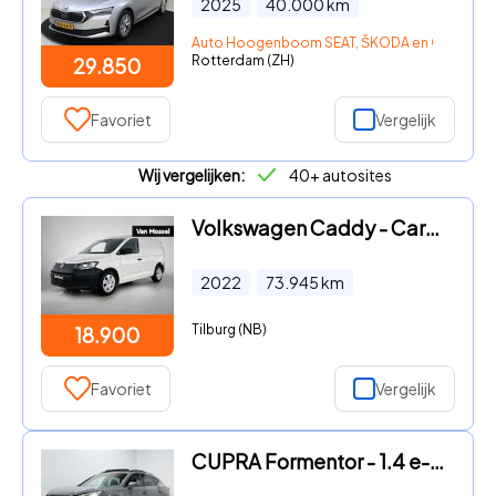
2025
40.000
km
Auto Hoogenboom SEAT, ŠKODA en Occasion
Rotterdam (ZH)
29.850
Favoriet
Vergelijk
Wij vergelijken:
40+ autosites
Volkswagen Caddy - Cargo 2.0 TDI 102PK | Multifunctioneel Stuurwiel | Parkeerse
2022
73.945
km
Tilburg (NB)
18.900
Favoriet
Vergelijk
CUPRA Formentor - 1.4 e-Hybrid VZ Copper Edition Panoramadak Apple Carplay 163