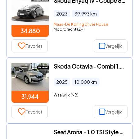
Skoda Enyaq iV - Coupé 80 204pk · SOH 96, 5% · Panoramadak · Camera · Apple/A
2023
39.993
km
Maas-De Koning Driver House
Moordrecht (ZH)
34.880
Favoriet
Vergelijk
Skoda Octavia - Combi 1.5 TSI MHEV First Edition 115 PK | Automaat | LED Kop
2025
10.000
km
Waalwijk (NB)
31.944
Favoriet
Vergelijk
Seat Arona - 1.0 TSI Style 95pk | Airconditioning | 16 inch Lichtmetalen