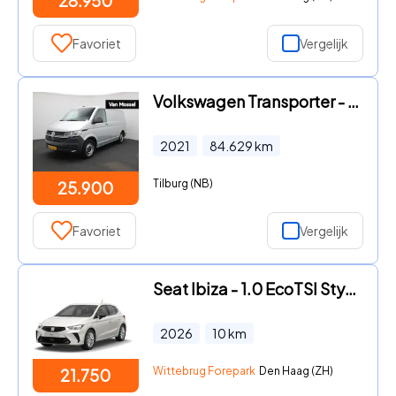
28.950
Favoriet
Vergelijk
Volkswagen Transporter - 2.0 TDI L1H1 150PK | Automaat | Navigatie | Airco | Verwarmb
2021
84.629
km
Tilburg (NB)
25.900
Favoriet
Vergelijk
Seat Ibiza - 1.0 EcoTSI Style Plus PRIJS INCLUSIEF € 2.000, - INRUILPREMI
2026
10
km
Wittebrug Forepark
Den Haag (ZH)
21.750