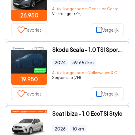
Auto Hoogenboom Occasion Center Vlaardi
Vlaardingen (ZH)
26.950
Favoriet
Vergelijk
Skoda Scala - 1.0 TSI Sport Business | Cruise control | Lane assist | Airc
2024
39.657
km
Auto Hoogenboom Volkswagen & Occasions S
Spijkenisse (ZH)
19.950
Favoriet
Vergelijk
Seat Ibiza - 1.0 EcoTSI Style
2026
10
km