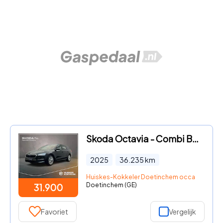
Skoda Octavia - Combi Business Edition Plus 1.5 eTSI 115pk DSG Automaat Adap
2025
36.235
km
Huiskes-Kokkeler Doetinchem occasion
Doetinchem (GE)
31.900
Favoriet
Vergelijk