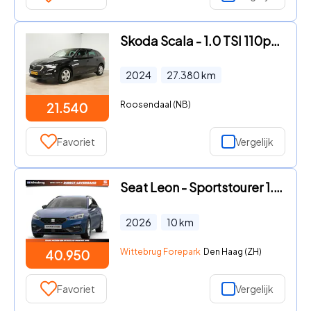
Skoda Scala - 1.0 TSI 110pk DSG Ambition | Carplay/Android | Lane/Frontass
2024
27.380
km
Roosendaal (NB)
21.540
Favoriet
Vergelijk
Seat Leon - Sportstourer 1.5 TSI e-Hybrid FR Business
2026
10
km
Wittebrug Forepark
Den Haag (ZH)
40.950
Favoriet
Vergelijk