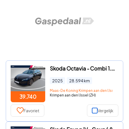
Skoda Octavia - Combi 1.5TSI/150PK MHEV Sportline Business · Panoramadak · T
2025
28.594
km
Maas-De Koning Krimpen aan den IJssel
Krimpen aan den IJssel (ZH)
39.740
Favoriet
Vergelijk