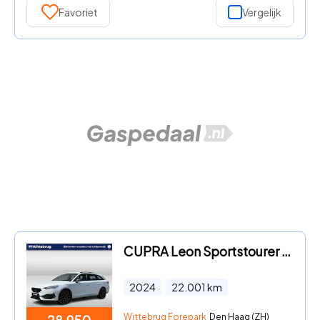
Favoriet
Vergelijk
CUPRA Leon Sportstourer - 1.4 e-Hybrid 245PK VZ Performance / Fabrieksgarantie t/m 19-
2024
22.001
km
Wittebrug Forepark
Den Haag (ZH)