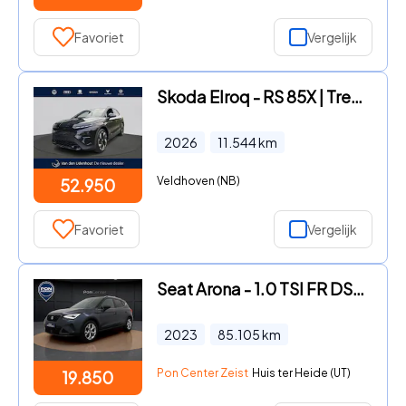
Favoriet
Vergelijk
Skoda Elroq - RS 85X | Trekhaak | 21"LM | Navigatie | Matrix-LED
2026
11.544
km
Veldhoven (NB)
52.950
Favoriet
Vergelijk
Seat Arona - 1.0 TSI FR DSG | Navi | Camera | Stoelverwarming | ACC | Ful
2023
85.105
km
Pon Center Zeist
Huis ter Heide (UT)
19.850