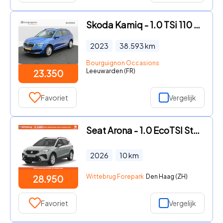
Skoda Kamiq - 1.0 TSi 110 Pk Automaat Ambition | Cruise Control | Airco |
2023
38.593
km
Bourguignon Occasions
Leeuwarden (FR)
23.350
Favoriet
Vergelijk
Seat Arona - 1.0 EcoTSI Style
2026
10
km
Wittebrug Forepark
Den Haag (ZH)
28.950
Favoriet
Vergelijk