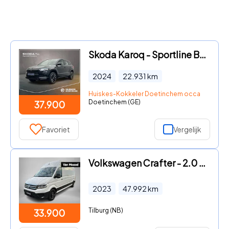
Skoda Karoq - Sportline Business 1.5 TSI 150pk DSG Automaat Trekhaak, Adap
2024
22.931
km
Huiskes-Kokkeler Doetinchem occasion
Doetinchem (GE)
37.900
Favoriet
Vergelijk
Volkswagen Crafter - 2.0 TDI L4H4 Trendline 177PK Automaat | Multifunctioneel Stu
2023
47.992
km
Tilburg (NB)
33.900