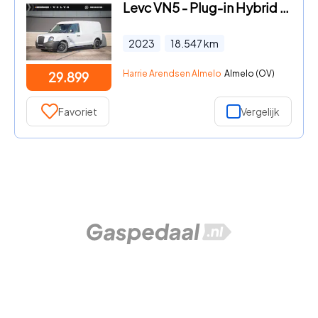
Levc VN5 - Plug-in Hybrid City | Schuifdeur | Navigatie | LED koplampen
2023
18.547
km
Harrie Arendsen Almelo
Almelo (OV)
29.899
Favoriet
Vergelijk