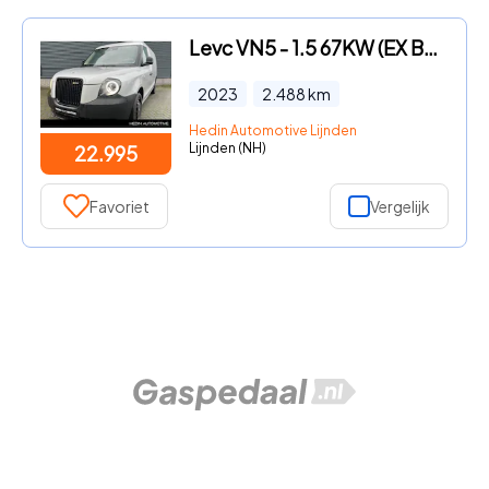
Levc VN5 - 1.5 67KW (EX BTW) | Hybride met 100 km Elektrisch bereik | C
2023
2.488
km
Hedin Automotive Lijnden
Lijnden (NH)
22.995
Favoriet
Vergelijk