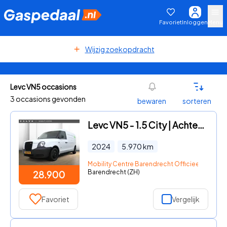
Favoriet
Inloggen
Menu
Wijzig zoekopdracht
Levc VN5 occasions
3 occasions gevonden
bewaren
sorteren
Levc VN5 - 1.5 City | Achteruitrijcamera | Parkeersensoren voor en acht
2024
5.970
km
Mobility Centre Barendrecht Officieel dealer 
Barendrecht (ZH)
28.900
Favoriet
Vergelijk