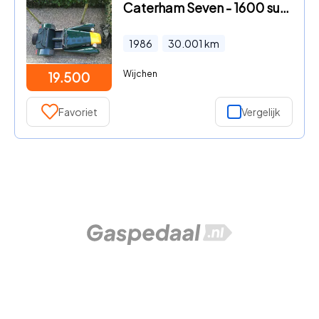
Caterham Seven - 1600 super sprint
1986
30.001
km
Wijchen
19.500
Favoriet
Vergelijk