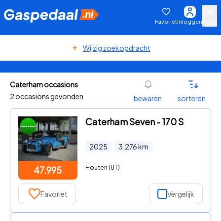
Favoriet
Inloggen
Menu
Wijzig zoekopdracht
Caterham occasions
2 occasions gevonden
bewaren
sorteren
Caterham Seven - 170 S
2025
3.276
km
Houten (UT)
47.995
Favoriet
Vergelijk