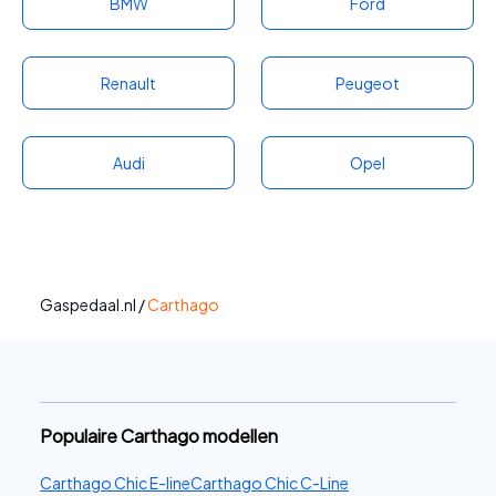
BMW
Ford
Renault
Peugeot
Audi
Opel
Gaspedaal.nl
/
Carthago
Populaire Carthago modellen
Carthago Chic E-line
Carthago Chic C-Line