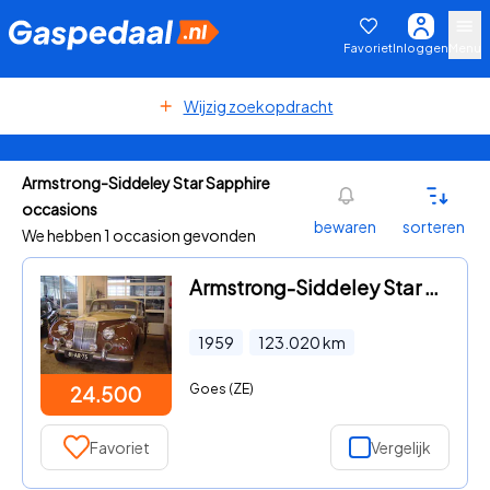
Favoriet
Inloggen
Menu
Wijzig zoekopdracht
Armstrong-Siddeley Star Sapphire
occasions
bewaren
sorteren
We hebben 1 occasion gevonden
Armstrong-Siddeley Star Sapphire - SAPPHIRE
1959
123.020
km
Goes (ZE)
24.500
Favoriet
Vergelijk