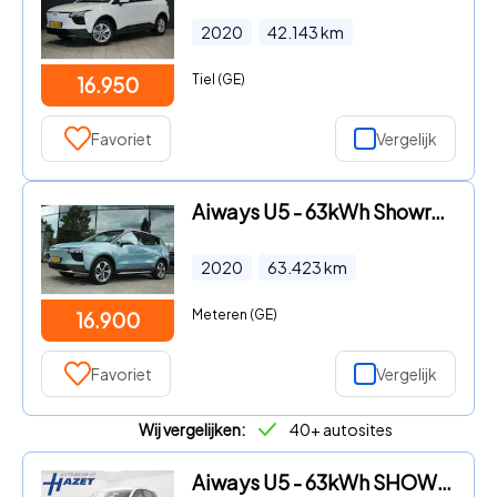
2020
42.143
km
Tiel (GE)
16.950
Favoriet
Vergelijk
Aiways U5 - 63kWh Showroom | CARPLAY | 360 CAMERA | ACC | LEDER | LED
2020
63.423
km
Meteren (GE)
16.900
Favoriet
Vergelijk
Wij vergelijken:
40+ autosites
Aiways U5 - 63kWh SHOWROOM + 19 INCH LMV | ADAPTIVE CRUISE | LEDER | 360