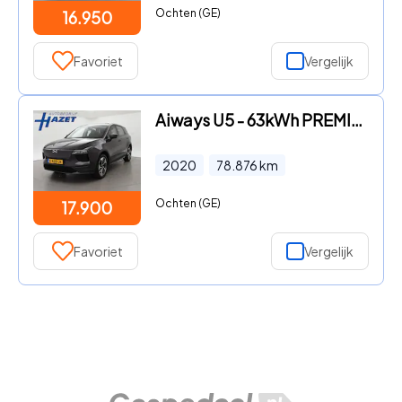
Ochten (GE)
16.950
Favoriet
Vergelijk
Aiways U5 - 63kWh PREMIUM + PANORAMA SCHUIFDAK | STOELVERW. | LEDER | 36
2020
78.876
km
Ochten (GE)
17.900
Favoriet
Vergelijk