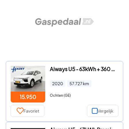
Aiways U5 - 63kWh + 360 CAMERA | ADAPTIVE CRUISE | APPLE CARPLAY | SFEER
2020
57.727
km
Ochten (GE)
15.950
Favoriet
Vergelijk