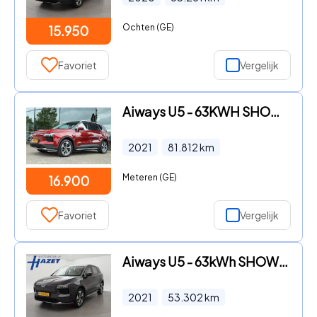
Ochten (GE)
15.950
Favoriet
Vergelijk
Aiways U5 - 63KWH SHOWROOM | CARPLAY | 360 CAMERA | LEDER | LED | ACC
2021
81.812
km
Meteren (GE)
16.900
Favoriet
Vergelijk
Aiways U5 - 63kWh SHOWROOM + 19 INCH LMV | ADAPTIVE CRUISE | LEDER | 360
2021
53.302
km