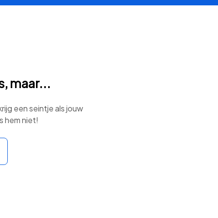
, maar...
ijg een seintje als jouw
s hem niet!