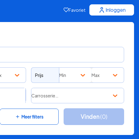
Inloggen
Favoriet
x
Prijs
Min
Max
Carrosserie…
Vinden
(0)
Meer filters