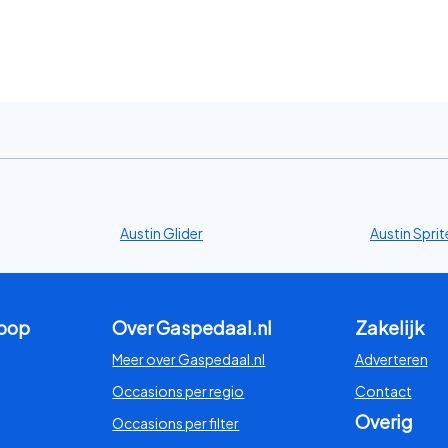
Austin Glider
Austin Sprit
koop
Over Gaspedaal.nl
Zakelijk
Meer over Gaspedaal.nl
Adverteren
Occasions per regio
Contact
Overig
Occasions per filter