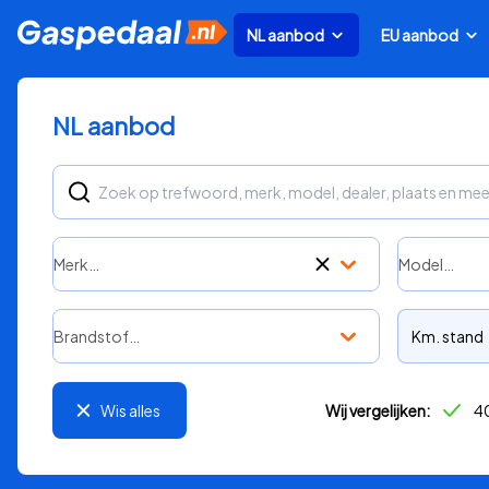
NL aanbod
EU aanbod
NL aanbod
Merk…
Model…
Brandstof…
Km. stand
Wis alles
Wij vergelijken:
40