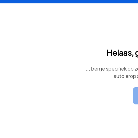
Helaas, 
... ben je specifiek op
auto erop 