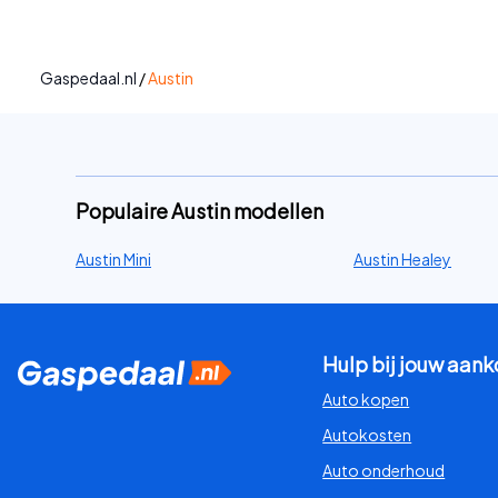
Gaspedaal.nl
/
Austin
Populaire Austin modellen
Austin Mini
Austin Healey
Hulp bij jouw aan
Auto kopen
Autokosten
Auto onderhoud