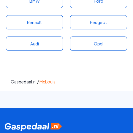
BMW
Ford
Renault
Peugeot
Audi
Opel
Gaspedaal.nl
/
McLouis