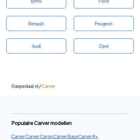
BMW
Ford
Renault
Peugeot
Audi
Opel
Gaspedaal.nl
/
Carver
Populaire Carver modellen
Carver Carver Cargo
Carver Base
Carver R+