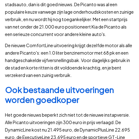
stadsauto, dan is dit goed nieuws. De Picanto was al een
populaire keuze vanwege zijn lage onderhoudskosten en zuinige
verbruik, en nu wordt hij nog toegankelijker. Met een startprijs
van net onder de 21.000 euro positioneert Kia de Picanto als
een serieuze concurrent voor andere kleine auto's.
De nieuwe ComfortLine uitvoering krijgt dezelfde motor als alle
andere Picanto's: een 1.0 liter benzinemotor met 68 pk en een
handgeschakelde vijfversnellingsbak. Voor dagelijks gebruik in
de stad en korte ritten is dit voldoende krachtig, en je bent
verzekerd van een zuinig verbruik.
Ook bestaande uitvoeringen
worden goedkoper
Het goede nieuws beperkt zich niet tot de nieuwe instapversie.
Alle Picanto uitvoeringen zijn 300 euro in prijs verlaagd. De
DynamicLine kost nu 21.495 euro, de DynamicPlusLine 22.695
euro, de ExecutiveLine 23.695 euro en de sportieve GT-Line