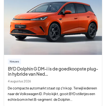
Nieuws
BYD Dolphin G DM-i is de goedkoopste plug-
in hybride van Ned
…
4 augustus 2026
De compacte automarkt staat op z'n kop. Terwijl iedereen
naar de Volkswagen ID. Polo kijkt, gooit BYD stilletjes een
echte bom in het B-segment: de Dolphin
…