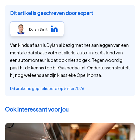
Dit artikel is geschreven door expert
Dylan Smit
Van kinds af aan is Dylan al bezig met het aanleggen van een
mentale database vol met allerlei auto-info. Als kind van
een automonteur is dat ook niet zo gek. Tegenwoordig
past hij de kennis toe bij Gaspedaal.nl. Ondertussen sleutelt
hij nog wel eens aan zijn klassieke Opel Monza.
Dit artikel is gepubliceerd op
5 mei 2026
Ook interessant voor jou