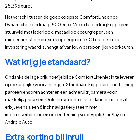
25.395 euro.
Het verschil tussen de goedkoopste ComfortLine en de
DynamicLine bedraagt 500 euro. Voor dat bedrag krijg je een
stuurwiel met lederlook, metaallook deurgrepen, een
middenarmsteun en extra opbergruimte. Of dat de extra
investering waard is, hangt af van jouw persoonlijke voorkeuren.
Wat krijg je standaard?
Ondanks de lage prijs hoef je bij de ComfortLine niet in te leveren
op belangrijke voorzieningen. Standaard krijg je airconditioning,
parkeersensoren achter en een achteruitrijcamera voor
makkelijk parkeren. Ook cruise control voor langere ritten zit
erbij, evenals een 8 inch navigatiesysteem met
internetverbinding en ondersteuning voor Apple CarPlay en
Android Auto.
Extra korting bij inruil