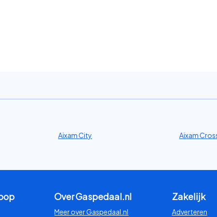
eter lang. Parkeren en
 je vaak tegen als diesel,
e moeite. De Aixam Crossline
rossover.
, een rijke uitrusting, veel
 gek dat de ANWB Kampioen
iep tot beste brommobiel op
ine zijn onder meer de Ligier
Aixam City
Aixam Cross
koop
Over Gaspedaal.nl
Zakelijk
Meer over Gaspedaal.nl
Adverteren