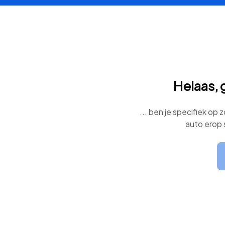
Helaas, 
... ben je specifiek op
auto erop 