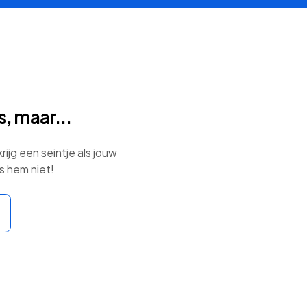
, maar...
ijg een seintje als jouw
s hem niet!