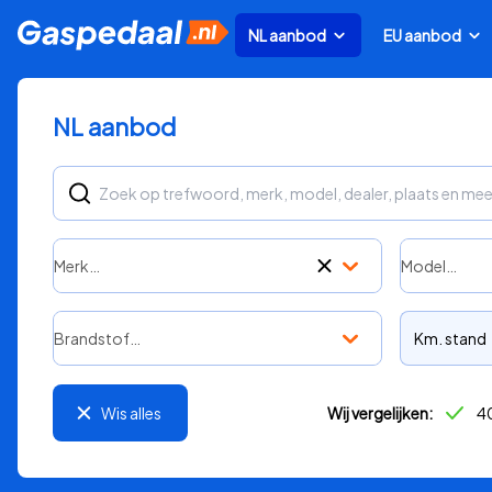
NL aanbod
EU aanbod
NL aanbod
Merk…
Model…
Brandstof…
Km. stand
Wis alles
Wij vergelijken:
40