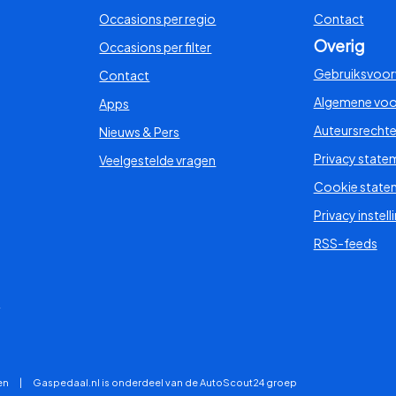
Occasions per regio
Contact
Overig
Occasions per filter
Gebruiksvoo
Contact
Algemene vo
Apps
Auteursrecht
Nieuws & Pers
Privacy state
Veelgestelde vragen
Cookie state
Privacy instell
RSS-feeds
s
en
|
Gaspedaal.nl is onderdeel van de AutoScout24 groep