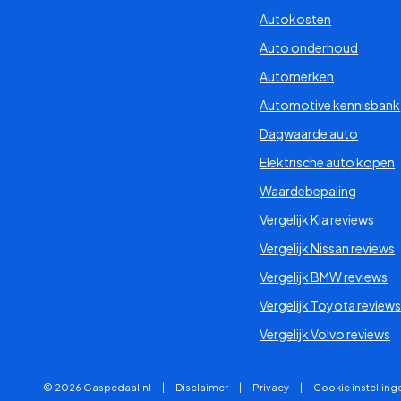
Autokosten
Auto onderhoud
Automerken
Automotive kennisbank
Dagwaarde auto
Elektrische auto kopen
Waardebepaling
Vergelijk Kia reviews
Vergelijk Nissan reviews
Vergelijk BMW reviews
Vergelijk Toyota review
Vergelijk Volvo reviews
© 2026 Gaspedaal.nl
|
Disclaimer
|
Privacy
|
Cookie instelling